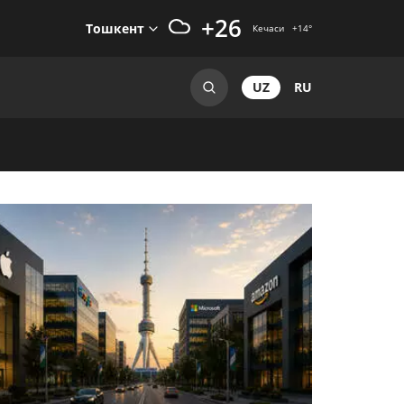
+26
Тошкент
Кечаси
+14
°
UZ
RU