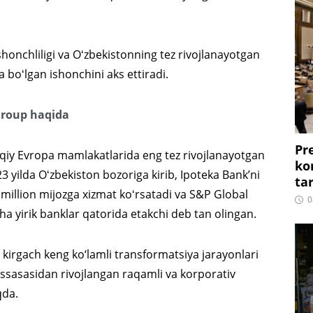
onchliligi va Oʻzbekistonning tez rivojlanayotgan
a boʻlgan ishonchini aks ettiradi.
roup haqida
Pr
iy Evropa mamlakatlarida eng tez rivojlanayotgan
ko
 yilda Oʻzbekiston bozoriga kirib, Ipoteka Bank’ni
ta
million mijozga xizmat koʻrsatadi va S&P Global
0
a yirik banklar qatorida etakchi deb tan olingan.
 kirgach keng ko‘lamli transformatsiya jarayonlari
assasasidan rivojlangan raqamli va korporativ
qda.