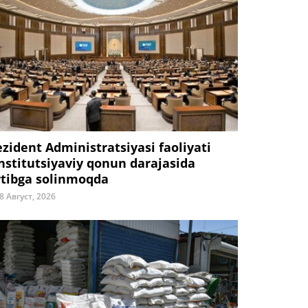
ezident Administratsiyasi faoliyati
nstitutsiyaviy qonun darajasida
rtibga solinmoqda
8 Август, 2026