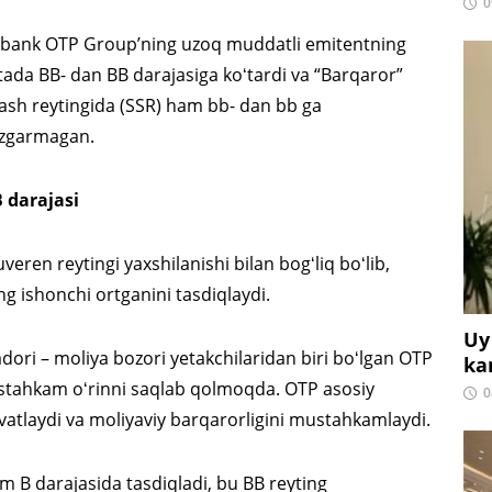
0
eka bank OTP Group’ning uzoq muddatli emitentning
yutada BB- dan BB darajasiga koʻtardi va “Barqaror”
tlash reytingida (SSR) ham bb- dan bb ga
oʻzgarmagan.
 darajasi
eren reytingi yaxshilanishi bilan bogʻliq boʻlib,
g ishonchi ortganini tasdiqlaydi.
Uy
dori – moliya bozori yetakchilaridan biri boʻlgan OTP
ka
mustahkam oʻrinni saqlab qolmoqda. OTP asosiy
0
vvatlaydi va moliyaviy barqarorligini mustahkamlaydi.
m B darajasida tasdiqladi, bu BB reyting