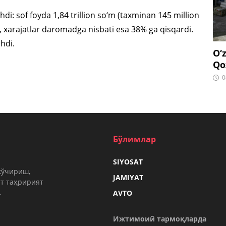
hdi: sof foyda 1,84 trillion so‘m (taxminan 145 million
%, xarajatlar daromadga nisbati esa 38% ga qisqardi.
hdi.
O‘
Qo
0
Бўлимлар
SIYOSAT
кўчириш,
JAMIYAT
т таҳририят
.
AVTO
Ижтимоий тармоқларда