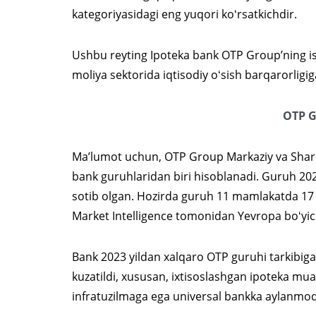
kategoriyasidagi eng yuqori koʻrsatkichdir.
Ushbu reyting Ipoteka bank OTP Group’ning ish
moliya sektorida iqtisodiy oʻsish barqarorligig
OTP G
Maʼlumot uchun, OTP Group Markaziy va Sharq
bank guruhlaridan biri hisoblanadi. Guruh 2023
sotib olgan. Hozirda guruh 11 mamlakatda 17 
Market Intelligence tomonidan Yevropa boʻyich
Bank 2023 yildan xalqaro OTP guruhi tarkibiga
kuzatildi, xususan, ixtisoslashgan ipoteka mu
infratuzilmaga ega universal bankka aylanmo