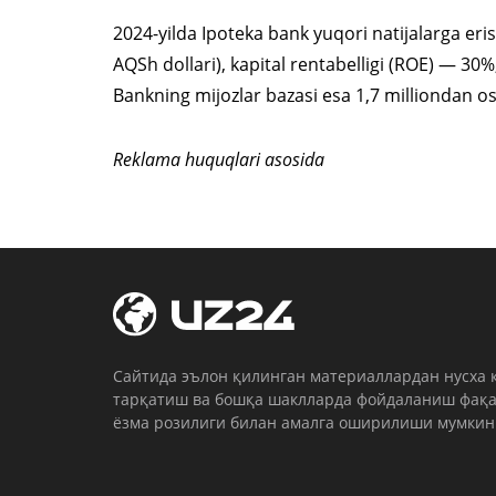
2024-yilda Ipoteka bank yuqori natijalarga eris
AQSh dollari), kapital rentabelligi (ROE) — 30
Bankning mijozlar bazasi esa 1,7 milliondan os
Reklama huquqlari asosida
Cайтида эълон қилинган материаллардан нусха 
тарқатиш ва бошқа шаклларда фойдаланиш фақа
ёзма розилиги билан амалга оширилиши мумкин