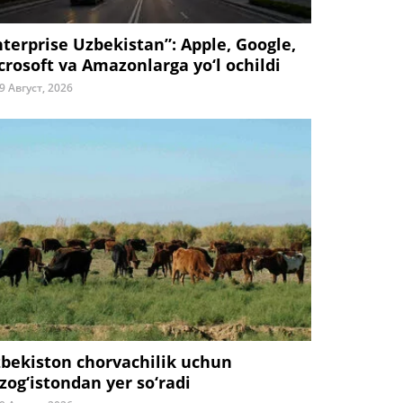
nterprise Uzbekistan”: Apple, Google,
crosoft va Amazonlarga yo‘l ochildi
9 Август, 2026
zbekiston chorvachilik uchun
zog‘istondan yer so‘radi