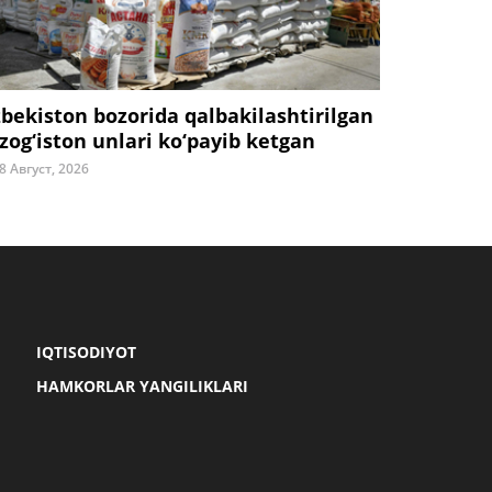
zbekiston bozorida qalbakilashtirilgan
zog‘iston unlari ko‘payib ketgan
8 Август, 2026
IQTISODIYOT
HAMKORLAR YANGILIKLARI