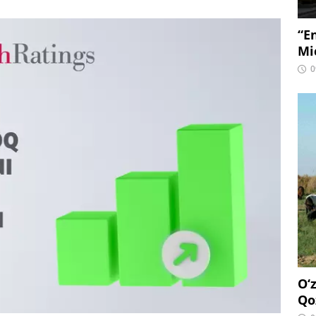
“E
Mi
0
O‘
Qo