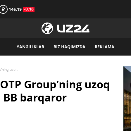
₽
-0.18
146.19
YANGILIKLAR
BIZ HAQIMIZDA
REKLAMA
Fitch Ipoteka bank OTP Group’ning uzoq muddatli reytingini BB barqaror darajasiga oshirdi
 OTP Group’ning uzoq
i BB barqaror