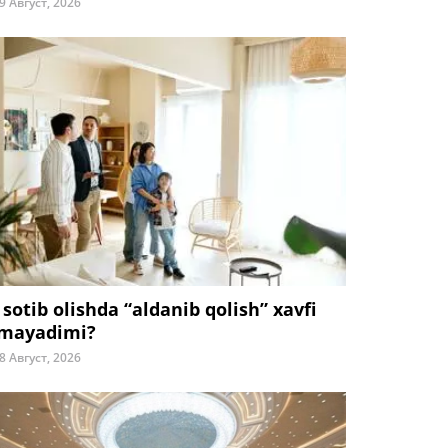
9 Август, 2026
 sotib olishda “aldanib qolish” xavfi
mayadimi?
8 Август, 2026