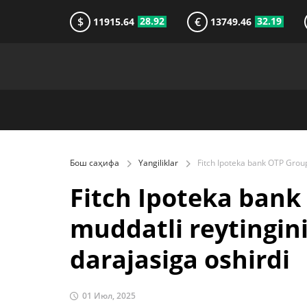
$
€
28.92
32.19
11915.64
13749.46
Бош саҳифа
Yangiliklar
Fitch Ipoteka bank
muddatli reytingin
darajasiga oshirdi
01 Июл, 2025