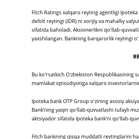
Fitch Ratings xalqaro reyting agentligi Ipot
defolt reytingi (IDR) ni xorijiy va mahalliy val
sifatida baholadi. Aksionerlikni qoʻllab-quvva
yaxshilangan. Bankning barqarorlik reytingi 
BB
Bu koʻrsatkich Oʻzbekiston Respublikasining suv
mamlakat iqtisodiyotiga xalqaro investorlarnin
Ipoteka bank OTP Group oʻzining asosiy aksiya
Bank’ning yaqin qoʻllab-quvvatlashi tufayli 
aktsiyador sifatida Ipoteka bank’ni qoʻllab-qu
Fitch bankning qisqa muddatli reytinglarini ha