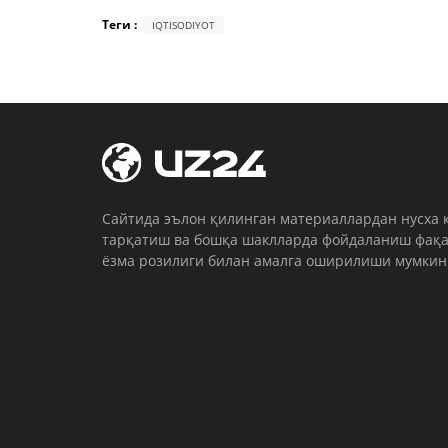
Теги :
IQTISODIYOT
Cайтида эълон қилинган материаллардан нусха 
тарқатиш ва бошқа шаклларда фойдаланиш фақа
ёзма розилиги билан амалга оширилиши мумкин