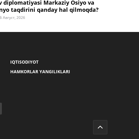
v diplomatiyasi Markaziy Osiyo va
nyo taqdirini qanday hal qilmoqda?
6 Август, 2026
IQTISODIYOT
HAMKORLAR YANGILIKLARI