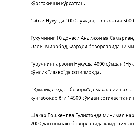
кўрстакични кўрсатган.
Сабзи Нукусда 1000 сўмдан, Тошкентда 500
Тухумнинг 10 донаси Андижон ва Самарқан
Олой, Миробод, Фарҳод бозорларида 12 ми
Гуручнинг арзони Нукусда 4800 сўмдан (Нуку
сўмлик “лазер”да сотилмоқда.
“Қўйлиқ деҳқон бозори”да маҳаллий пахта 
кунгабоқар ёғи 14500 сўмдан сотилаётгани 
Шакар Тошкент ва Гулистонда минимал нарх
7000 дан пойтахт бозорларида қайд этилган