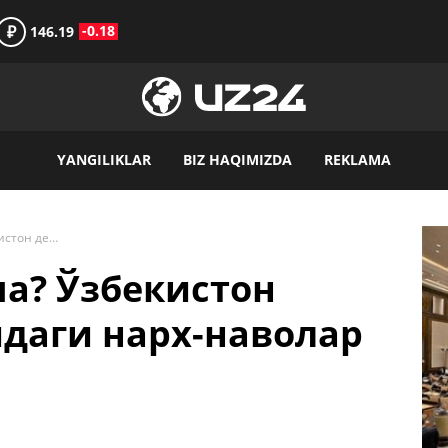
₽
-0.18
146.19
YANGILIKLAR
BIZ HAQIMIZDA
REKLAMA
Нима қаерда қанча? Ўзбекистон деҳқон бозорларидаги нарх-наволар ўрганилди
а? Ўзбекистон
даги нарх-наволар