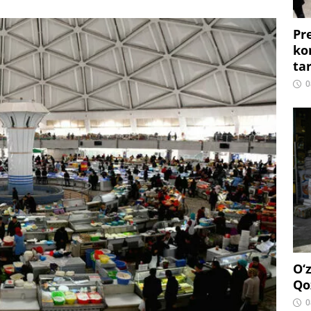
Pr
ko
ta
0
O‘
Qo
0