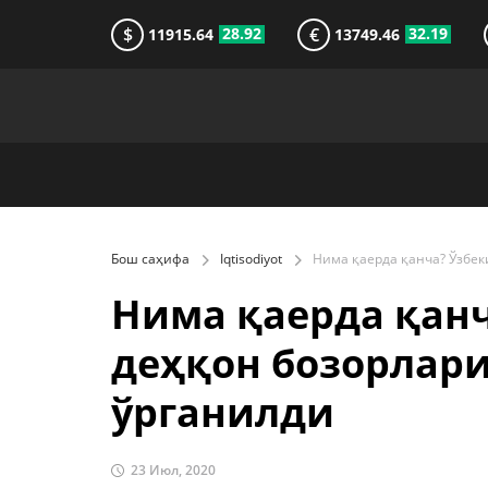
$
€
28.92
32.19
11915.64
13749.46
Бош саҳифа
Iqtisodiyot
Нима қаерда қанч
деҳқон бозорлари
ўрганилди
23 Июл, 2020