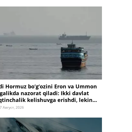
di Hormuz bo‘g‘ozini Eron va Ummon
galikda nazorat qiladi: Ikki davlat
tinchalik kelishuvga erishdi, lekin...
7 Август, 2026