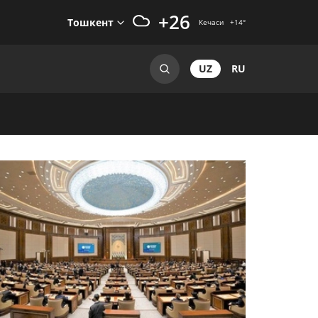
+26
Тошкент
Кечаси
+14
°
UZ
RU