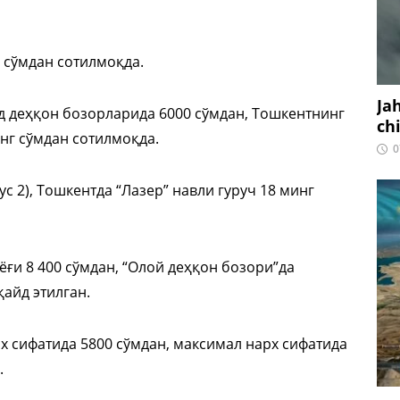
0 сўмдан сотилмоқда.
Ja
д деҳқон бозорларида 6000 сўмдан, Тошкентнинг
ch
нг сўмдан сотилмоқда.
0
с 2), Тошкентда “Лазер” навли гуруч 18 минг
ёғи 8 400 сўмдан, “Олой деҳқон бозори”да
қайд этилган.
 сифатида 5800 сўмдан, максимал нарх сифатида
.