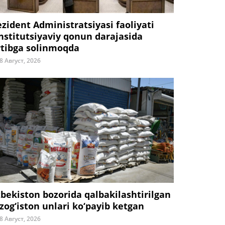
ezident Administratsiyasi faoliyati
nstitutsiyaviy qonun darajasida
rtibga solinmoqda
8 Август, 2026
zbekiston bozorida qalbakilashtirilgan
zog‘iston unlari ko‘payib ketgan
8 Август, 2026