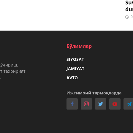
Su
du
0
Бўлимлар
SIYOSAT
кўчириш,
JAMIYAT
т таҳририят
.
AVTO
Ижтимоий тармоқларда