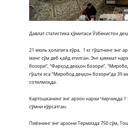
Давлат статистика қўмитаси Ўзбекистон де
21 июль ҳолатига кўра, 1 кг гўштнинг энг 
минг сўм деб қайд этилган. Энг қиммат нар
бозори”, “Фарҳод деҳқон бозори”, “Миробо
гўшти эса “Миробод деҳқон бозори”да 39 м
сотилмоқда.
Картошканинг энг арзон нархи Чирчиқда 1 
сўмни кўрсатган.
Пиёзнинг энг арзони Термизда 750 сўм, Тош