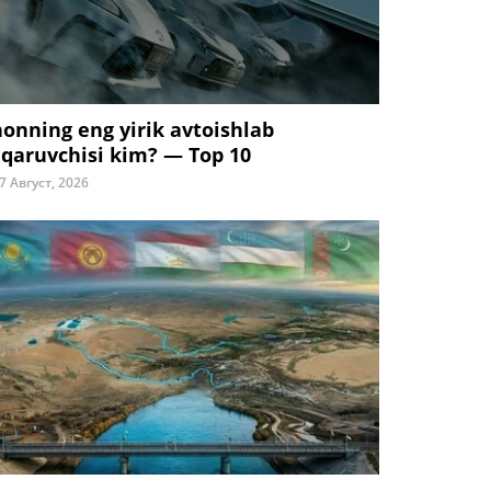
honning eng yirik avtoishlab
iqaruvchisi kim? — Top 10
7 Август, 2026