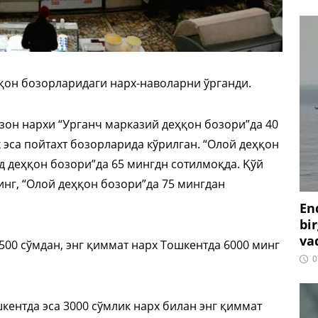
ҳқон бозорларидаги нарх-наволарни ўрганди.
арзон нархи “Урганч марказий деҳқон бозори”да 40
х эса пойтахт бозорларида кўрилган. “Олой деҳқон
д деҳқон бозори”да 65 мингдн сотилмоқда. Қўй
инг, “Олой деҳқон бозори”да 75 мингдан
En
bir
vaq
500 сўмдан, энг қиммат нарх Тошкентда 6000 минг
0
кентда эса 3000 сўмлик нарх билан энг қиммат