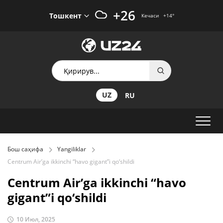
+26
Тошкент
Кечаси
+14
°
UZ
RU
Бош саҳифа
Yangiliklar
Centrum Air’ga ikkinchi “havo gigant”i qo‘shildi
Centrum Air’ga ikkinchi “havo
gigant”i qo‘shildi
10 Июл, 2025