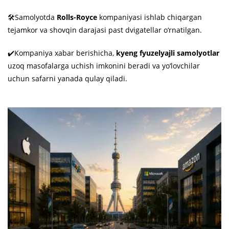
🛠Samolyotda
Rolls-Royce
kompaniyasi ishlab chiqargan
tejamkor va shovqin darajasi past dvigatellar o‘rnatilgan.
✔️Kompaniya xabar berishicha,
kyeng fyuzelyajli samolyotlar
uzoq masofalarga uchish imkonini beradi va yo‘lovchilar
uchun safarni yanada qulay qiladi.