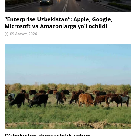
“Enterprise Uzbekistan”: Apple, Google,
Microsoft va Amazonlarga yo‘l ochildi
09 Август, 2026
O‘zbekiston chorvachilik uchun