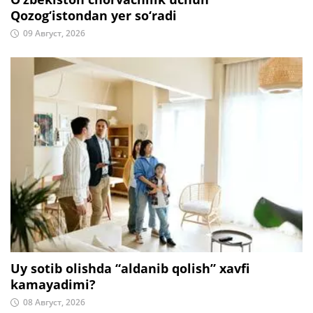
Qozog‘istondan yer so‘radi
09 Август, 2026
Uy sotib olishda “aldanib qolish” xavfi
kamayadimi?
08 Август, 2026