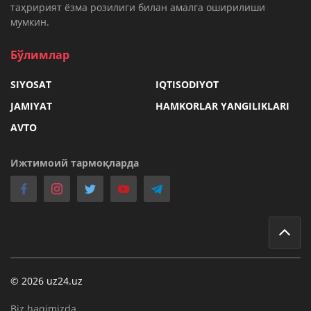
таҳририят ёзма розилиги билан амалга оширилиши
мумкин.
Бўлимлар
SIYOSAT
IQTISODIYOT
JAMIYAT
HAMKORLAR YANGILIKLARI
AVTO
Ижтимоий тармоқларда
© 2026 uz24.uz
Biz haqimizda