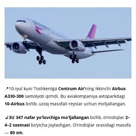
📍10-iyul kuni Toshkentga
Centrum Air’
ning ikkinchi
Airbus
A330-300
samolyoti qo‘ndi. Bu aviakompaniya avtoparkdagi
10-Airbus
bo‘lib, uzoq masofali reyslar uchun mo‘ljallangan.
💺
3U 347 nafar yo‘lovchiga mo‘ljallangan
bo‘lib, o‘rindiqlar
2–
4–2 sxemasi
bo‘yicha joylashgan. O‘rindiqlar orasidagi masofa
—
80 sm
.