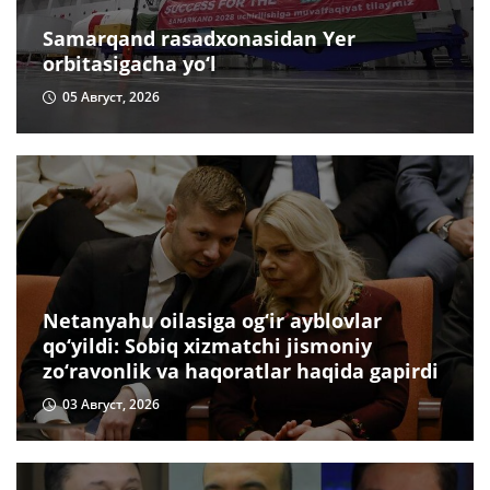
Samarqand rasadxonasidan Yer
orbitasigacha yo‘l
05 Август, 2026
Netanyahu oilasiga og‘ir ayblovlar
qo‘yildi: Sobiq xizmatchi jismoniy
zo‘ravonlik va haqoratlar haqida gapirdi
03 Август, 2026