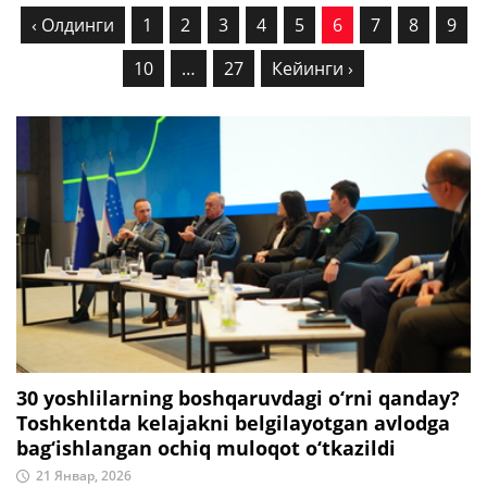
‹ Олдинги
1
2
3
4
5
6
7
8
9
10
…
27
Кейинги ›
30 yoshlilarning boshqaruvdagi o‘rni qanday?
Toshkentda kelajakni belgilayotgan avlodga
bag‘ishlangan ochiq muloqot o‘tkazildi
21 Январ, 2026