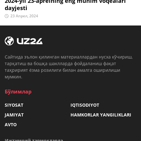
2024-yil 23-aprelning eng muhim voqealari
dayjesti
23 Апрел, 2024
Cайтида эълон қилинган материаллардан нусха кўчириш,
тарқатиш ва бошқа шаклларда фойдаланиш фақат
таҳририят ёзма розилиги билан амалга оширилиши
мумкин.
Бўлимлар
SIYOSAT
IQTISODIYOT
JAMIYAT
HAMKORLAR YANGILIKLARI
AVTO
Ижтимоий тармоқларда