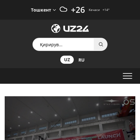
+26
Тошкент
Кечаси
+14
°
UZ
RU