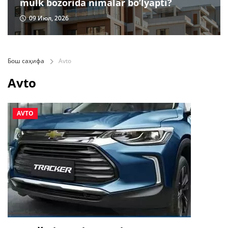
mulk bozorida nimalar bo‘lyapti?
09 Июл, 2026
Бош саҳифа
Avto
Avto
AVTO