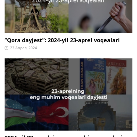
“Qora dayjest”: 2024-yil 23-aprel voqealari
23 Апрел, 2024