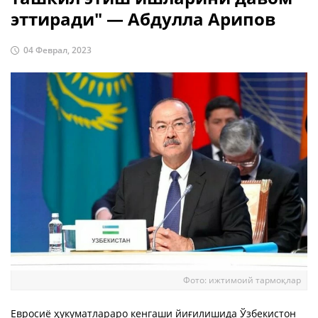
эттиради" — Абдулла Арипов
04 Феврал, 2023
Фото: ижтимоий тармоқлар
Евросиё ҳукуматлараро кенгаши йиғилишида Ўзбекистон