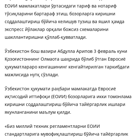
ЕОИИ мамлакатлари ўртасидаги тариф ва нотариф
тўсиқларини бартараф этиш, бозорларга киришни
соддалаштириш бўйича келишув тузиш ва яшил ҳамда
экспресс йўлаклар орқали божсиз схемаларини
шакллантиришни қўллаб-қувватлади.
Ўзбекистон бош вазири Абдулла Арипов 3 февраль куни
Қозоғистоннинг Олмаота шаҳрида бўлиб ўтган Евросиё
ҳукуматлараро кенгашининг кенгайтирилган таркибдаги
мажлисида нутқ сўзлади.
Ўзбекистон ҳукумати раҳбари мамлакатда Евросиё
иқтисодий иттифоқи (ЕОИИ) бозорларига икки томонлама
киришни соддалаштириш бўйича тайёргарлик ишлари
якунланганини маълум қилди.
«Биз миллий техник регламентларни ЕОИИ
стандартларига мувофиқлаштириш бўйича тайёргарлик