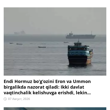
Endi Hormuz bo‘g‘ozini Eron va Ummon
birgalikda nazorat qiladi: Ikki davlat
vaqtinchalik kelishuvga erishdi, lekin...
07 Август, 2026