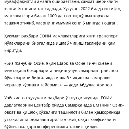
муваффақиятли амалга ошираётгани, саноат шериклиги
кенгаяётганини таъкидлади. Хусусан, 2022 йилда иттифоқ
мамлакатлари билан 1000 дан ортиқ қўшма корхона
ташкил этилиб, уларнинг умумий сони 5 мингдан ошган.
Ҳукумат раҳбари ЕОИИ мамлакатларига янги транспорт
йўлакларини биргаликда ишлаб чиқиш таклифини ҳам
киритди.
«Биз Жанубий Осиё, Яқин Шарқ ва Осиё-Тинч океани
минтақаси бозорларига чиқиш учун самарали транспорт
йўлакларини биргаликда ишлаб чиқиш ва самарали
чоралар кўришга тайёрмиз», — деди Абдулла Арипов.
Ўзбекистон ҳукумати раҳбари ўз нутқи якунида ЕОИИ
давлатларини центабр ойида Самарқандда БМТнинг Озиқ-
овқат ва қишлоқ хўжалиги ташкилоти билан ҳамкорликда
ўтказилиши режалаштирилган озиқ-овқат хавфсизлиги
бўйича халқаро конференцияга таклиф қилди.