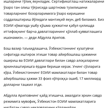
ишларини тўлиқ якунладик. Сертификатлаш натижаларини
ўзаро тан олиш тўғрисида шартнома тузилишини
товарларнинг бозорларимизга ўзаро киришини
соддалаштириш йўлидаги мантиқий якун, деб биламиз. Биз
ЕОИИ кўмагида ушбу қўшма ҳужжатни қабул қилишда
иттифоқнинг барча давлатларининг қўллаб-қувватлашига
ишонамиз», — деди Абдулла Арипов.
Бош вазир таъкидлашича, Ўзбекистоннинг кузатувчи
сифатида иштирок этиши товар айирбошлаш ҳажмини
ошириш ва ЕОИИ давлатлари билан савдо алоқаларини
эркинлаштиришга ёрдам бериши керак. Унинг сўзларига
кўра, Ўзбекистоннинг ЕОИИ мамлакатлари билан товар
айирбошлаш ҳажми 33 фоиз кўпроққа ошиб, 17 миллиард
долларни ташкил этди.
Абдулла Ариповнинг қайд этишича, амалдаги эркин савдо
режимига мувофиқ, Ўзбекистон ЕОИИ мамлакатларига
нисбатан савдо чекловларини қўлламайди.