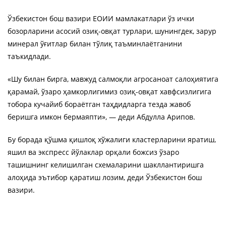
Ўзбекистон бош вазири ЕОИИ мамлакатлари ўз ички
бозорларини асосий озиқ-овқат турлари, шунингдек, зарур
минерал ўғитлар билан тўлиқ таъминлаётганини
таъкидлади.
«Шу билан бирга, мавжуд салмоқли агросаноат салоҳиятига
қарамай, ўзаро ҳамкорлигимиз озиқ-овқат хавфсизлигига
тобора кучайиб бораётган таҳдидларга тезда жавоб
беришга имкон бермаяпти», — деди Абдулла Арипов.
Бу борада қўшма қишлоқ хўжалиги кластерларини яратиш,
яшил ва экспресс йўлаклар орқали божсиз ўзаро
ташишнинг келишилган схемаларини шакллантиришга
алоҳида эътибор қаратиш лозим, деди Ўзбекистон бош
вазири.