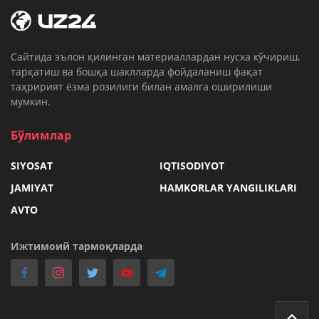
Cайтида эълон қилинган материаллардан нусха кўчириш,
тарқатиш ва бошқа шаклларда фойдаланиш фақат
таҳририят ёзма розилиги билан амалга оширилиши
мумкин.
Бўлимлар
SIYOSAT
IQTISODIYOT
JAMIYAT
HAMKORLAR YANGILIKLARI
AVTO
Ижтимоий тармоқларда