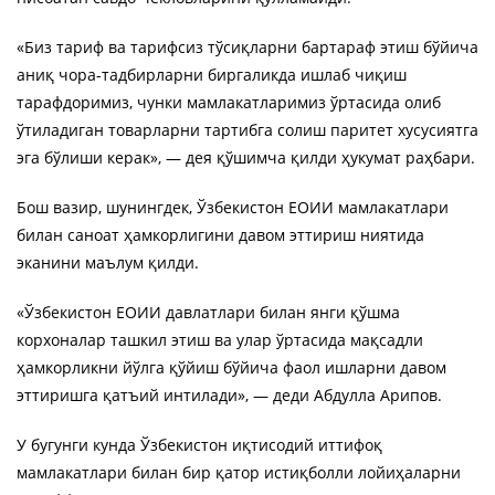
«Биз тариф ва тарифсиз тўсиқларни бартараф этиш бўйича
аниқ чора-тадбирларни биргаликда ишлаб чиқиш
тарафдоримиз, чунки мамлакатларимиз ўртасида олиб
ўтиладиган товарларни тартибга солиш паритет хусусиятга
эга бўлиши керак», — дея қўшимча қилди ҳукумат раҳбари.
Бош вазир, шунингдек, Ўзбекистон ЕОИИ мамлакатлари
билан саноат ҳамкорлигини давом эттириш ниятида
эканини маълум қилди.
«Ўзбекистон ЕОИИ давлатлари билан янги қўшма
корхоналар ташкил этиш ва улар ўртасида мақсадли
ҳамкорликни йўлга қўйиш бўйича фаол ишларни давом
эттиришга қатъий интилади», — деди Абдулла Арипов.
У бугунги кунда Ўзбекистон иқтисодий иттифоқ
мамлакатлари билан бир қатор истиқболли лойиҳаларни