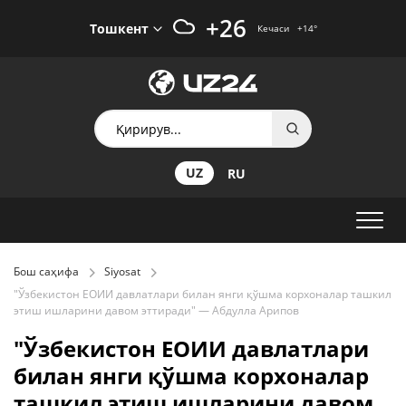
+26
Тошкент
Кечаси
+14
°
UZ
RU
Бош саҳифа
Siyosat
"Ўзбекистон ЕОИИ давлатлари билан янги қўшма корхоналар ташкил
этиш ишларини давом эттиради" — Абдулла Арипов
"Ўзбекистон ЕОИИ давлатлари
билан янги қўшма корхоналар
ташкил этиш ишларини давом