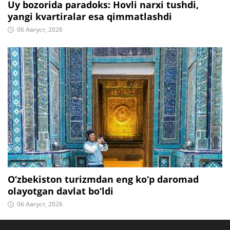
Uy bozorida paradoks: Hovli narxi tushdi,
yangi kvartiralar esa qimmatlashdi
06 Август, 2026
O‘zbekiston turizmdan eng ko‘p daromad
olayotgan davlat bo‘ldi
06 Август, 2026