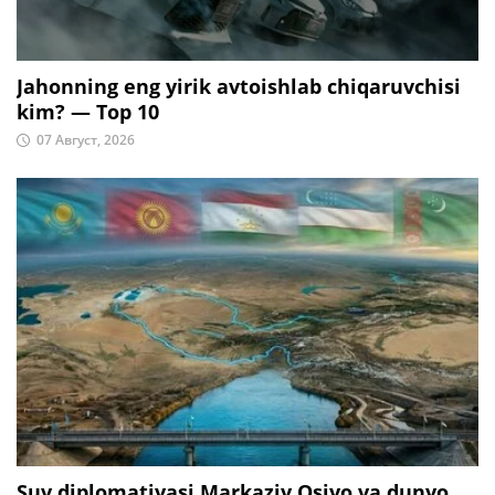
Jahonning eng yirik avtoishlab chiqaruvchisi
kim? — Top 10
07 Август, 2026
Suv diplomatiyasi Markaziy Osiyo va dunyo