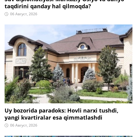
taqdirini qanday hal qilmoqda?
06 Август, 2026
Uy bozorida paradoks: Hovli narxi tushdi,
yangi kvartiralar esa qimmatlashdi
06 Август, 2026