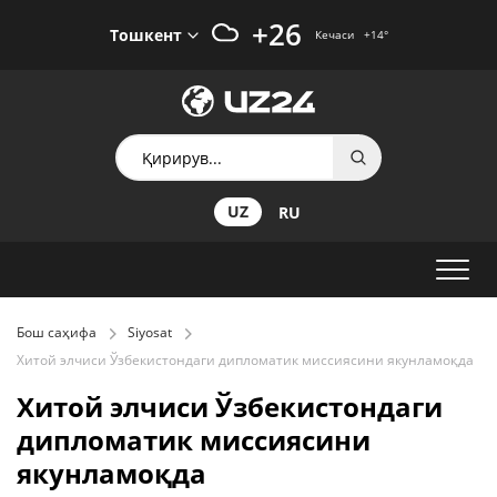
+26
Тошкент
Кечаси
+14
°
UZ
RU
Бош саҳифа
Siyosat
Хитой элчиси Ўзбекистондаги дипломатик миссиясини якунламоқда
Хитой элчиси Ўзбекистондаги
дипломатик миссиясини
якунламоқда