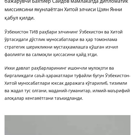
бажарувчи Бахтиёр Саидов мамлакатда дипломатик
миссиясини якунлаётган Хитой элчиси Цзян Янни
қабул қилди.
Ўзбекистон ТИВ раҳбари элчининг Ўзбекистон ва Хитой
ўртасидаги дўстлик муносабатлари ва ҳар томонлама
стратегик шерикликни мустаҳкамлашга қўшган изчил
фаолияти ва салмоқли ҳиссасини қайд этди.
Икки давлат раҳбарларининг ишончли мулоқоти ва
биргаликдаги саъй-ҳаракатлари туфайли бугун Ўзбекистон-
Хитой муносабатлари юксак даражага кўтарилиб, тизимли
ва жадал тус олгани, маданий-гуманитар, илмий-маърифий
алоқалар кенгаяётгани таъкидланди.