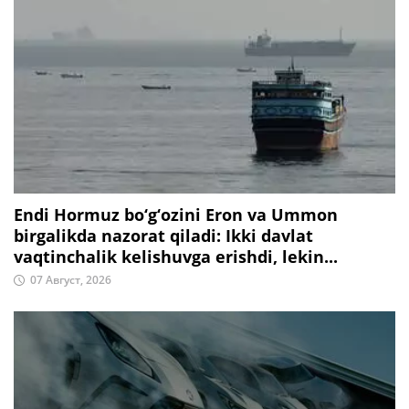
Endi Hormuz bo‘g‘ozini Eron va Ummon
birgalikda nazorat qiladi: Ikki davlat
vaqtinchalik kelishuvga erishdi, lekin...
07 Август, 2026