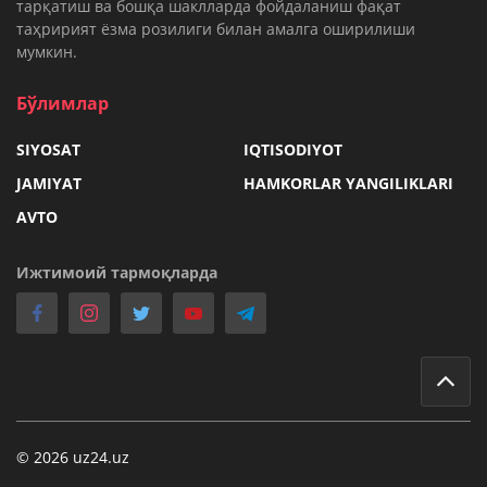
тарқатиш ва бошқа шаклларда фойдаланиш фақат
таҳририят ёзма розилиги билан амалга оширилиши
мумкин.
Бўлимлар
SIYOSAT
IQTISODIYOT
JAMIYAT
HAMKORLAR YANGILIKLARI
AVTO
Ижтимоий тармоқларда
© 2026 uz24.uz