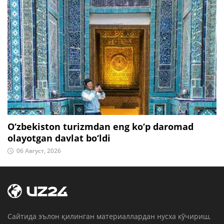
O‘zbekiston turizmdan eng ko‘p daromad
olayotgan davlat bo‘ldi
06 Август, 2026
Cайтида эълон қилинган материаллардан нусха кўчириш,