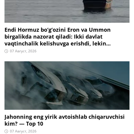
Endi Hormuz bo‘g‘ozini Eron va Ummon
birgalikda nazorat qiladi: Ikki davlat
vaqtinchalik kelishuvga erishdi, lekin...
07 Август, 2026
Jahonning eng yirik avtoishlab chiqaruvchisi
kim? — Top 10
07 Август, 2026