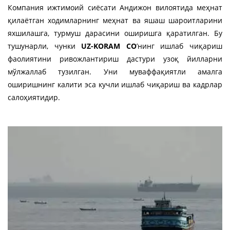
Компания ижтимоий сиёсати Андижон вилоятида меҳнат
қилаётган ходимларнинг меҳнат ва яшаш шароитларини
яхшилашга, турмуш дарасини оширишга қаратилган. Бу
тушунарли, чунки
UZ-KORAM CО
’нинг ишлаб чиқариш
фаолиятини ривожлантириш дастури узоқ йилларни
мўлжаллаб тузилган. Уни муваффақиятли амалга
оширишнинг калити эса кучли ишлаб чиқариш ва кадрлар
салоҳиятидир.