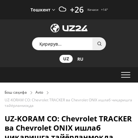
+26
Тошкент
Кечаси
+14
°
UZ
RU
Бош саҳифа
Avto
UZ-KORAM CО: Chevrolet ТRACKЕR ва Chevrolet ОNIX ишлаб чиқаришга
тайёрланмоқда
UZ-KORAM CО: Chevrolet ТRACKЕR
ва Chevrolet ОNIX ишлаб
чиқаришга тайёрланмоқда