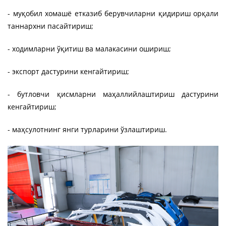
- муқобил хомашё етказиб берувчиларни қидириш орқали
таннархни пасайтириш;
- ходимларни ўқитиш ва малакасини ошириш;
- экспорт дастурини кенгайтириш;
- бутловчи қисмларни маҳаллийлаштириш дастурини
кенгайтириш;
- маҳсулотнинг янги турларини ўзлаштириш.