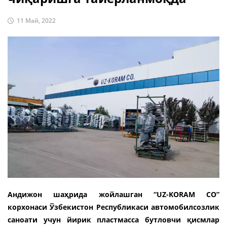
11 Май, 2022
Aндижон шаҳрида жойлашган “UZ-KORAM CО”
корхонаси Ўзбекистон Республикаси автомобилсозлик
саноати учун йирик пластмасса бутловчи қисмлар