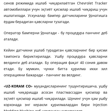
синов режимида ишлаб чиқарилаётган Chevrolet Tracker
автомобиллари учун эҳтиёт қисмлар ишлаб чиқариш учун
ишлатилади. Ускуналар бампер датчикларини ўрнатишга
ёрдам берадиган қавсларни тузатади.
Оператор бамперни ўрнатади - бу процедура панчинг деб
аталади.
Кейин датчикни ушлаб турадиган қавсларнинг бир қисми
тампонга бириктирилади. Ушбу процедура қавсларни
велдинги деб аталади. Бу операция фақат 40 сония давом
етади. Бу мумкин, чунки битта қурилма икки хил
операцияни бажаради - панчинг ва велдинг.
«
UZ-KORAM CО
» муҳандисларининг тушунтиришича, ушбу
ишлаб чиқаришда асосан пластмассадан қисмлар ва
эҳтиёт қисмлар ишлаб чиқарилади. Шунинг учун ҳам ушбу
корхонада энг керакли қурилмалардан бири Injection
Modding Machine деб номланган қурилмадир.