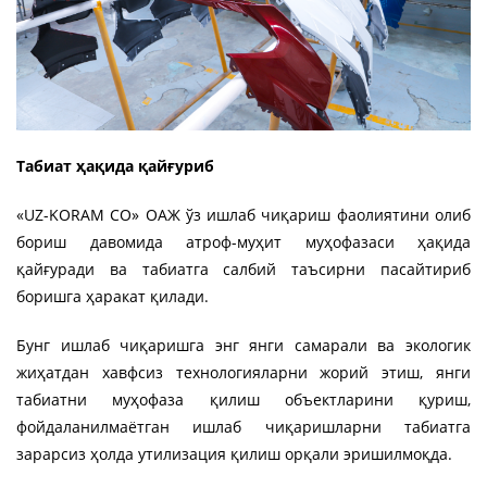
Табиат ҳақида қайғуриб
«UZ-KORAM CO» ОАЖ ўз ишлаб чиқариш фаолиятини олиб
бориш давомида атроф-муҳит муҳофазаси ҳақида
қайғуради ва табиатга салбий таъсирни пасайтириб
боришга ҳаракат қилади.
Бунг ишлаб чиқаришга энг янги самарали ва экологик
жиҳатдан хавфсиз технологияларни жорий этиш, янги
табиатни муҳофаза қилиш объектларини қуриш,
фойдаланилмаётган ишлаб чиқаришларни табиатга
зарарсиз ҳолда утилизация қилиш орқали эришилмоқда.