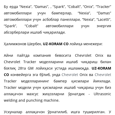
Бу ерда “Nexia”, “Damas”, , “Spark”, “Cobalt”, “Onix”, “Tracker”
автомобиллари учун бамперлар, “Nexia”, “Damas”
автомобиллари учун асбоблар панеллари, “Nexia”, “Lacetti”,
“Spark”, “Cоbalt” автомобиллари учун энергия
абсорберлари ишлаб чиқарилади.
Ҳалимжонов Шербек,
UZ-KORAM CО
лойиҳа менежери:
Aйни пайтда компания бевосита Сhevrolet Onix ва
Chevrolet Tracker моделларини ишлаб чиқариш билан
боғлиқ 28та GM лойиҳаси устида ишламоқда.
UZ-KORAM
CО
конвейерга эга бўлиб, унда
Сhevrolet
Onix ва
Сhevrolet
Tracker моделларининг бампер қисмлари йиғилади.
Tracker модели учун қисмларни ишлаб чиқариш учун биз
аллақачон махсус жиҳозларни ўрнатдик - Ultrasonic
wеlding and punching machine.
Ускуналар аллақачон ўрнатилиб, ишга туширилган. У