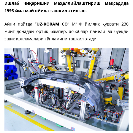
ишлаб чиқаришни маҳаллийлаштириш мақсадида
1995 йил май ойида ташкил этилган.
Aйни пайтда “
UZ-KORAM CО
” МЧЖ йиллик қуввати 230
минг донадан ортиқ бампер, асбоблар панели ва бўёқли
эшик қопламалари тўпламини ташкил этади.