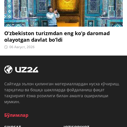
O‘zbekiston turizmdan eng ko‘p daromad
olayotgan davlat bo‘ldi
06 Август, 2026
Cайтида эълон қилинган материаллардан нусха кўчириш,
тарқатиш ва бошқа шаклларда фойдаланиш фақат
таҳририят ёзма розилиги билан амалга оширилиши
мумкин.
Бўлимлар