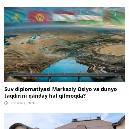
Suv diplomatiyasi Markaziy Osiyo va dunyo
taqdirini qanday hal qilmoqda?
06 Август, 2026