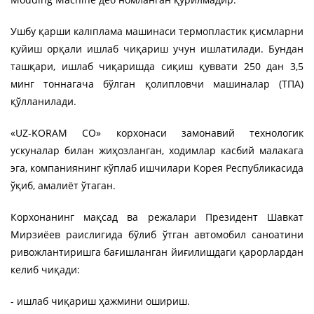
Ушбу қарши калıплама машинаси термопластик қисмларни
қуйиш орқали ишлаб чиқариш учун ишлатилади. Бундан
ташқари, ишлаб чиқаришда сиқиш қуввати 250 дан 3,5
минг тоннагача бўлган қолипловчи машиналар (ТПA)
қўлланилади.
«UZ-KORAM CO» корхонаси замонавий технологик
ускуналар билан жиҳозланган, ходимлар касбий малакага
эга, компаниянинг кўплаб ишчилари Корея Республикасида
ўқиб, амалиёт ўтаган.
Корхонанинг мақсад ва режалари Президент Шавкат
Мирзиёев раислигида бўлиб ўтган автомобил саноатини
ривожлантиришга бағишланган йиғилишдаги қарорлардан
келиб чиқади:
- ишлаб чиқариш ҳажмини ошириш.