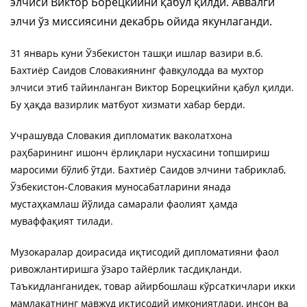
элчиси Виктор Борецкийни қабул қилди. Аввалги
элчи ўз миссиясини декабрь ойида якунлаганди.
31 январь куни Ўзбекистон ташқи ишлар вазири в.б.
Бахтиёр Саидов Словакиянинг фавқулодда ва мухтор
элчиси этиб тайинланган Виктор Борецкийни қабул қилди.
Бу ҳақда вазирлик матбуот хизмати хабар берди.
Учрашувда Словакия дипломатик ваколатхона
раҳбарининг ишонч ёрлиқлари нусхасини топшириш
маросими бўлиб ўтди. Бахтиёр Саидов элчини табриклаб,
Ўзбекистон-Словакия муносабатларини янада
мустаҳкамлаш йўлида самарали фаолият ҳамда
муваффақият тилади.
Музокаралар доирасида иқтисодий дипломатияни фаол
ривожлантиришга ўзаро тайёрлик тасдиқланди.
Таъкидланганидек, товар айирбошлаш кўрсаткичлари икки
мамлакатнинг мавжуд иқтисодий имкониятлари, инсон ва