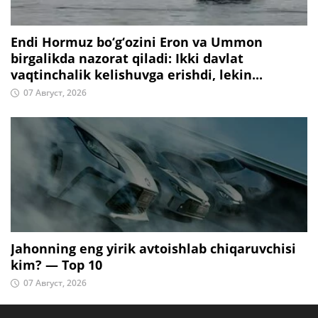
Endi Hormuz bo‘g‘ozini Eron va Ummon
birgalikda nazorat qiladi: Ikki davlat
vaqtinchalik kelishuvga erishdi, lekin...
07 Август, 2026
Jahonning eng yirik avtoishlab chiqaruvchisi
kim? — Top 10
07 Август, 2026