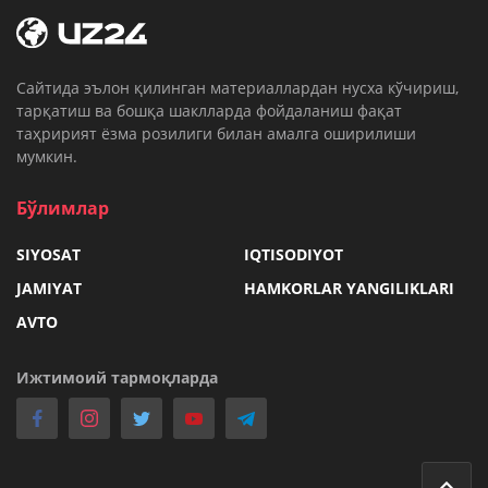
Cайтида эълон қилинган материаллардан нусха кўчириш,
тарқатиш ва бошқа шаклларда фойдаланиш фақат
таҳририят ёзма розилиги билан амалга оширилиши
мумкин.
Бўлимлар
SIYOSAT
IQTISODIYOT
JAMIYAT
HAMKORLAR YANGILIKLARI
AVTO
Ижтимоий тармоқларда