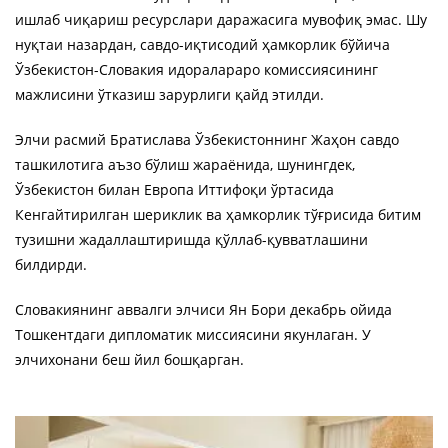
ишлаб чиқариш ресурслари даражасига мувофиқ эмас. Шу
нуқтаи назардан, савдо-иқтисодий ҳамкорлик бўйича
Ўзбекистон-Словакия идоралараро комиссиясининг
мажлисини ўтказиш зарурлиги қайд этилди.
Элчи расмий Братислава Ўзбекистоннинг Жаҳон савдо
ташкилотига аъзо бўлиш жараёнида, шунингдек,
Ўзбекистон билан Европа Иттифоқи ўртасида
Кенгайтирилган шериклик ва ҳамкорлик тўғрисида битим
тузишни жадаллаштиришда қўллаб-қувватлашини
билдирди.
Словакиянинг аввалги элчиси Ян Бори декабрь ойида
Тошкентдаги дипломатик миссиясини якунлаган. У
элчихонани беш йил бошқарган.