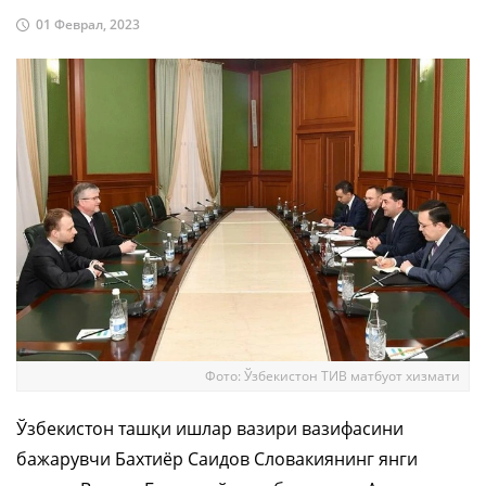
01 Феврал, 2023
Фото: Ўзбекистон ТИВ матбуот хизмати
Ўзбекистон ташқи ишлар вазири вазифасини
бажарувчи Бахтиёр Саидов Словакиянинг янги