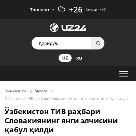
+26
Тошкент
Кечаси
+14
°
UZ
RU
Бош саҳифа
Siyosat
Ўзбекистон ТИВ раҳбари Словакиянинг янги элчисини қабул қилди
Ўзбекистон ТИВ раҳбари
Словакиянинг янги элчисини
қабул қилди