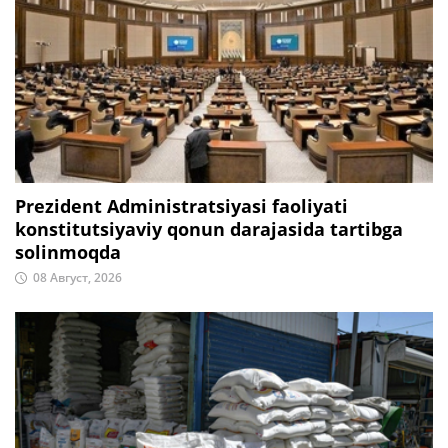
Prezident Administratsiyasi faoliyati
konstitutsiyaviy qonun darajasida tartibga
solinmoqda
08 Август, 2026