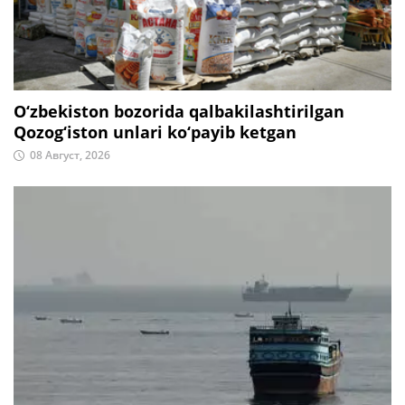
O‘zbekiston bozorida qalbakilashtirilgan
Qozog‘iston unlari ko‘payib ketgan
08 Август, 2026