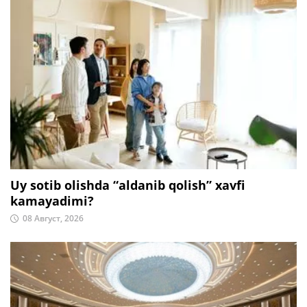
Uy sotib olishda “aldanib qolish” xavfi
kamayadimi?
08 Август, 2026