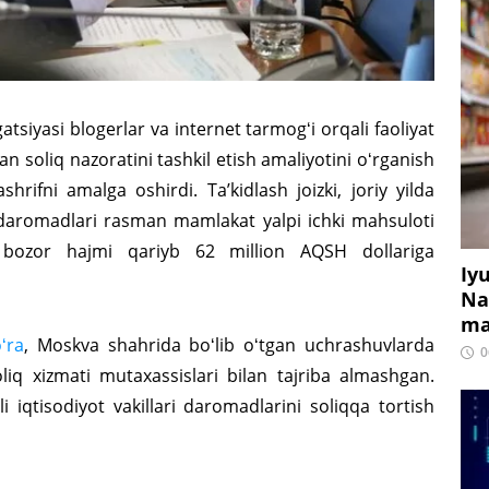
atsiyasi blogerlar va internet tarmogʻi orqali faoliyat
 soliq nazoratini tashkil etish amaliyotini oʻrganish
rifni amalga oshirdi. Taʼkidlash joizki, joriy yilda
 daromadlari rasman mamlakat yalpi ichki mahsuloti
ur bozor hajmi qariyb 62 million AQSH dollariga
Iy
Na
ma
ʻra
, Moskva shahrida boʻlib oʻtgan uchrashuvlarda
0
liq xizmati mutaxassislari bilan tajriba almashgan.
iqtisodiyot vakillari daromadlarini soliqqa tortish