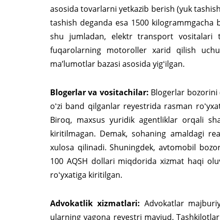
asosida tovarlarni yetkazib berish (yuk tashis
tashish deganda esa 1500 kilogrammgacha boʻl
shu jumladan, elektr transport vositalari t
fuqarolarning motoroller xarid qilish uchun
maʼlumotlar bazasi asosida yigʻilgan.
Blogerlar va vositachilar:
Blogerlar bozorini 
oʻzi band qilganlar reyestrida rasman roʻyxa
Biroq, maxsus yuridik agentliklar orqali s
kiritilmagan. Demak, sohaning amaldagi real
xulosa qilinadi. Shuningdek, avtomobil bozorl
100 AQSH dollari miqdorida xizmat haqi oluvc
roʻyxatiga kiritilgan.
Advokatlik xizmatlari:
Advokatlar majburiy
ularning yagona reyestri mavjud. Tashkilotla