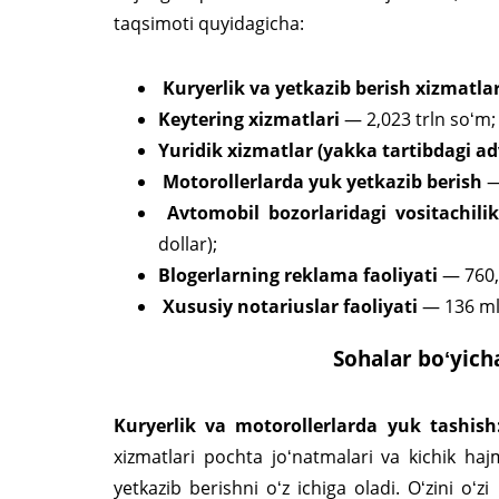
taqsimoti quyidagicha:
Kuryerlik va yetkazib berish xizmatlar
Keytering xizmatlari
— 2,023 trln soʻm;
Yuridik xizmatlar (yakka tartibdagi ad
Motorollerlarda yuk yetkazib berish
—
Avtomobil bozorlaridagi vositachilik
dollar);
Blogerlarning reklama faoliyati
— 760,2
Xususiy notariuslar faoliyati
— 136 ml
Sohalar boʻyich
Kuryerlik va motorollerlarda yuk tashish
xizmatlari pochta joʻnatmalari va kichik ha
yetkazib berishni oʻz ichiga oladi. Oʻzini oʻ