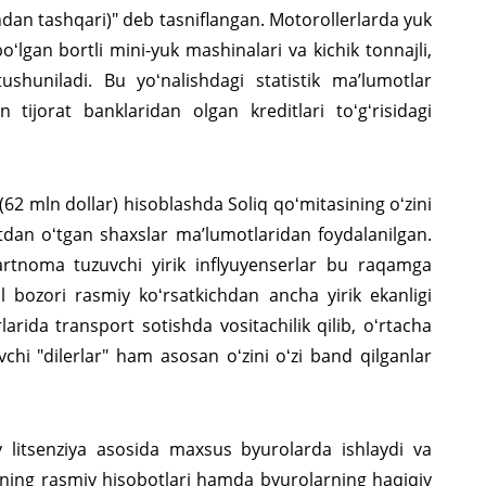
hdan tashqari)" deb tasniflangan. Motorollerlarda yuk
gan bortli mini-yuk mashinalari va kichik tonnajli,
ushuniladi. Bu yoʻnalishdagi statistik maʼlumotlar
 tijorat banklaridan olgan kreditlari toʻgʻrisidagi
(62 mln dollar) hisoblashda Soliq qoʻmitasining oʻzini
tdan oʻtgan shaxslar maʼlumotlaridan foydalanilgan.
hartnoma tuzuvchi yirik inflyuyenserlar bu raqamga
 bozori rasmiy koʻrsatkichdan ancha yirik ekanligi
arida transport sotishda vositachilik qilib, oʻrtacha
hi "dilerlar" ham asosan oʻzini oʻzi band qilganlar
 litsenziya asosida maxsus byurolarda ishlaydi va
rning rasmiy hisobotlari hamda byurolarning haqiqiy