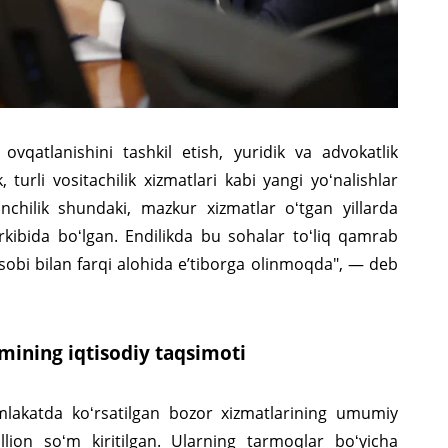
ovqatlanishini tashkil etish, yuridik va advokatlik
turli vositachilik xizmatlari kabi yangi yoʻnalishlar
nchilik shundaki, mazkur xizmatlar oʻtgan yillarda
kibida boʻlgan. Endilikda bu sohalar toʻliq qamrab
sobi bilan farqi alohida eʼtiborga olinmoqda", — deb
mining iqtisodiy taqsimoti
amlakatda koʻrsatilgan bozor xizmatlarining umumiy
lion soʻm kiritilgan. Ularning tarmoqlar boʻyicha