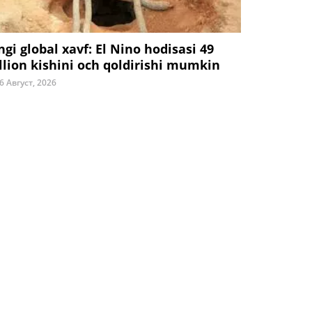
ngi global xavf: El Nino hodisasi 49
llion kishini och qoldirishi mumkin
6 Август, 2026