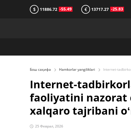
$
€
-55.49
-25.83
11886.72
13717.27
Бош саҳифа
Hamkorlar yangiliklari
Internet-tadbirkorl
faoliyatini nazorat 
xalqaro tajribani 
25 Феврал, 2026