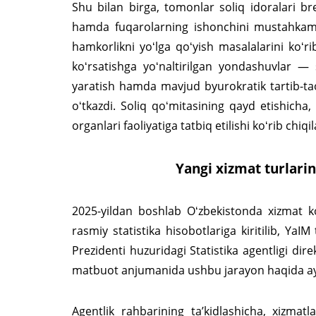
Shu bilan birga, tomonlar soliq idoralari bre
hamda fuqarolarning ishonchini mustahkam
hamkorlikni yoʻlga qoʻyish masalalarini koʻri
koʻrsatishga yoʻnaltirilgan yondashuvlar — 
yaratish hamda mavjud byurokratik tartib-tao
oʻtkazdi. Soliq qoʻmitasining qayd etishicha,
organlari faoliyatiga tatbiq etilishi koʻrib chiqil
Yangi xizmat turlarin
2025-yildan boshlab Oʻzbekistonda xizmat koʻ
rasmiy statistika hisobotlariga kiritilib, YaI
Prezidenti huzuridagi Statistika agentligi di
matbuot anjumanida ushbu jarayon haqida ayt
Agentlik rahbarining taʼkidlashicha, xizma