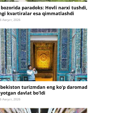
 bozorida paradoks: Hovli narxi tushdi,
ngi kvartiralar esa qimmatlashdi
6 Август, 2026
zbekiston turizmdan eng ko‘p daromad
ayotgan davlat bo‘ldi
6 Август, 2026