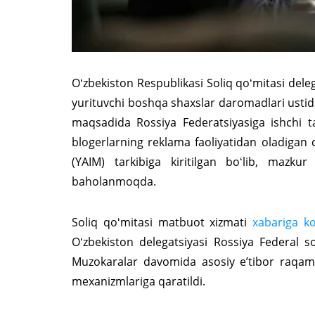
Oʻzbekiston Respublikasi Soliq qoʻmitasi deleg
yurituvchi boshqa shaxslar daromadlari ustidan
maqsadida Rossiya Federatsiyasiga ishchi tash
blogerlarning reklama faoliyatidan oladigan
(YAIM) tarkibiga kiritilgan boʻlib, mazk
baholanmoqda.
Soliq qoʻmitasi matbuot xizmati
xabariga ko
Oʻzbekiston delegatsiyasi Rossiya Federal so
Muzokaralar davomida asosiy eʼtibor raqamli 
mexanizmlariga qaratildi.