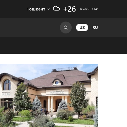
+26
Тошкент
Кечаси
+14
°
UZ
RU