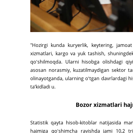
"Hozirgi kunda kuryerlik, keytering, jamoat 
xizmatlari, kargo va yuk tashish, shuningdek, 
qoʻshilmoqda. Ularni hisobga olishdagi qiyi
asosan norasmiy, kuzatilmaydigan sektor tar
olinayotganda, ularning oʻtgan davrlardagi hi
taʼkidladi u.
Bozor xizmatlari haj
Statistik qayta hisob-kitoblar natijasida m
hajmiga qoʻshimcha ravishda jami 10,2 tril