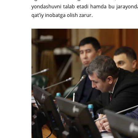
yondashuvni talab etadi hamda bu jarayonda 
qatʼiy inobatga olish zarur.