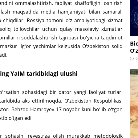
ndini ommalashtirish, faoliyat shaffofligini oshirish
lash maqsadida media hamjamiyati bilan samarali
b chiqdilar. Rossiya tomoni oʻz amaliyotidagi xizmat
soliq toʻlovchilar uchun qulay masofaviy xizmatlar
millarni soddalashtirish tajribasi boʻyicha taqdimot
Bi
 mazkur ilgʻor yechimlar kelgusida Oʻzbekiston soliq
O‘
adi.
0
ing YaIM tarkibidagi ulushi
rsatish sohasidagi bir qator yangi faoliyat turlari
M tarkibida aks ettirilmoqda. Oʻzbekiston Respublikasi
rektori Behzod Hamroyev 17-noyabr kuni boʻlib oʻtgan
ib o‘tgan edi.
tlar sohasini reyestrga olish murakkab metodologik