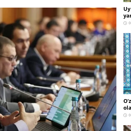
Uy
ya
0
O‘
ol
0