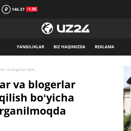
₽
-1.05
146.37
YANGILIKLAR
BIZ HAQIMIZDA
REKLAMA
Internet-tadbirkorlar va blogerlar faoliyatini nazorat qilish boʻyicha xalqaro tajribani oʻrganilmoqda
ar va blogerlar
qilish boʻyicha
oʻrganilmoqda