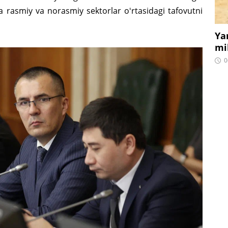
rasmiy va norasmiy sektorlar oʻrtasidagi tafovutni
Ya
mi
0