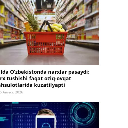
ulda O‘zbekistonda narxlar pasaydi:
rx tushishi faqat oziq-ovqat
hsulotlarida kuzatilyapti
6 Август, 2026