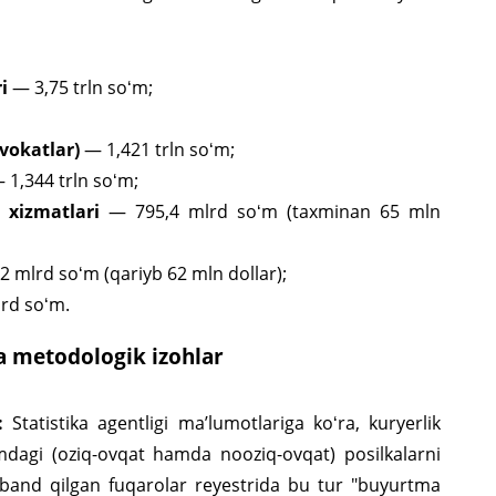
i
— 3,75 trln soʻm;
vokatlar)
— 1,421 trln soʻm;
 1,344 trln soʻm;
 xizmatlari
— 795,4 mlrd soʻm (taxminan 65 mln
 mlrd soʻm (qariyb 62 mln dollar);
rd soʻm.
a metodologik izohlar
:
Statistika agentligi maʼlumotlariga koʻra, kuryerlik
jmdagi (oziq-ovqat hamda nooziq-ovqat) posilkalarni
zi band qilgan fuqarolar reyestrida bu tur "buyurtma