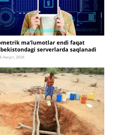
ometrik ma’lumotlar endi faqat
zbekistondagi serverlarda saqlanadi
6 Август, 2026