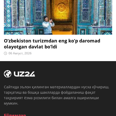
O‘zbekiston turizmdan eng ko‘p daromad
olayotgan davlat bo‘ldi
06 Август, 2026
Cайтида эълон қилинган материаллардан нусха кўчириш,
тарқатиш ва бошқа шаклларда фойдаланиш фақат
таҳририят ёзма розилиги билан амалга оширилиши
мумкин.
Бўлимлар