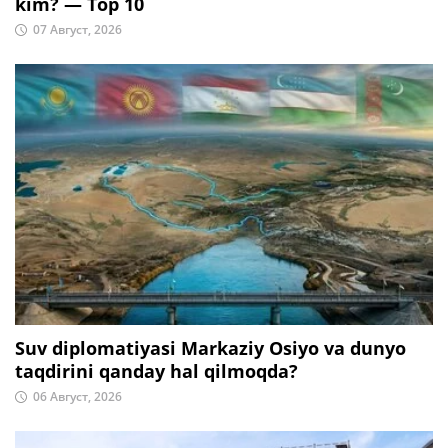
kim? — Top 10
07 Август, 2026
Suv diplomatiyasi Markaziy Osiyo va dunyo
taqdirini qanday hal qilmoqda?
06 Август, 2026