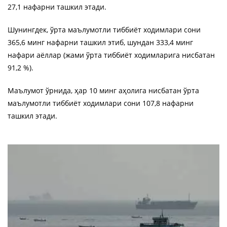
27,1 нафарни ташкил этади.
Шунингдек, ўрта маълумотли тиббиёт ходимлари сони
365,6 минг нафарни ташкил этиб, шундан 333,4 минг
нафари аёллар (жами ўрта тиббиёт ходимларига нисбатан
91,2 %).
Маълумот ўрнида, ҳар 10 минг аҳолига нисбатан ўрта
маълумотли тиббиёт ходимлари сони 107,8 нафарни
ташкил этади.