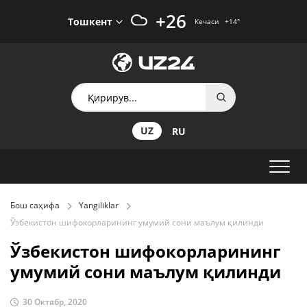
+26
Тошкент
Кечаси
+14
°
UZ
RU
Бош саҳифа
Yangiliklar
Ўзбекистон шифокорларининг умумий сони маълум қилинди
Ўзбекистон шифокорларининг
умумий сони маълум қилинди
30 Октябр, 2020