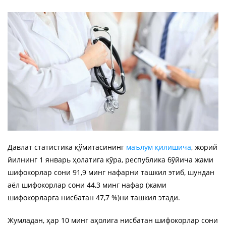
Давлат статистика қўмитасининг
маълум қилишича
, жорий
йилнинг 1 январь ҳолатига кўра, республика бўйича жами
шифокорлар сони 91,9 минг нафарни ташкил этиб, шундан
аёл шифокорлар сони 44,3 минг нафар (жами
шифокорларга нисбатан 47,7 %)ни ташкил этади.
Жумладан, ҳар 10 минг аҳолига нисбатан шифокорлар сони