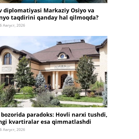
v diplomatiyasi Markaziy Osiyo va
nyo taqdirini qanday hal qilmoqda?
6 Август, 2026
 bozorida paradoks: Hovli narxi tushdi,
ngi kvartiralar esa qimmatlashdi
6 Август, 2026