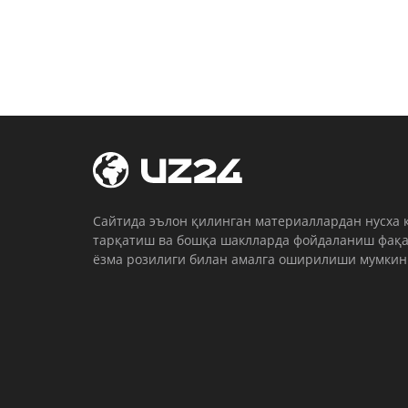
Cайтида эълон қилинган материаллардан нусха 
тарқатиш ва бошқа шаклларда фойдаланиш фақа
ёзма розилиги билан амалга оширилиши мумкин