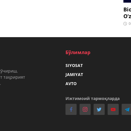
Bi
O‘
0
Бўлимлар
SIYOSAT
кўчириш,
JAMIYAT
т таҳририят
.
AVTO
Ижтимоий тармоқларда