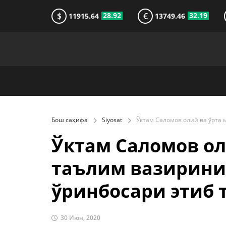
$
€
28.92
32.19
11915.64
13749.46
Бош саҳифа
Siyosat
Ўктам Саломов ол
таълим вазирини
ўринбосари этиб
30 Июн, 2020