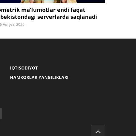
ometrik ma’lumotlar endi faqat
zbekistondagi serverlarda saqlanadi
6 Август, 2026
IQTISODIYOT
HAMKORLAR YANGILIKLARI