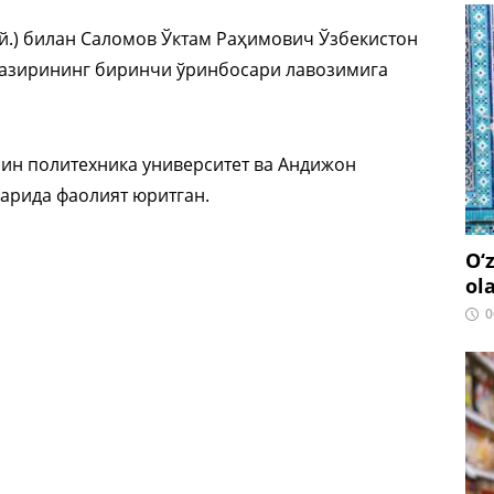
 й.) билан Саломов Ўктам Раҳимович Ўзбекистон
 вазирининг биринчи ўринбосари лавозимига
рин политехника университет ва Андижон
арида фаолият юритган.
O‘
ol
0