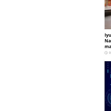
Iy
Na
ma
0