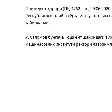
Президент қарори (ПҚ-4762-сон, 29.06.2020
Республикаси олий ва ўрта махсус таълим
тайинланди.
Ў. Саломов бунгача Тошкент шаҳридаги Ту
машинасозлик институти ректори лавозимл