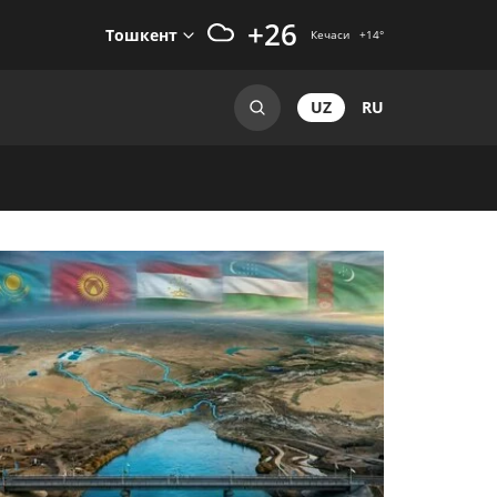
+26
Тошкент
Кечаси
+14
°
UZ
RU