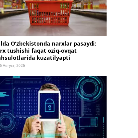
ulda O‘zbekistonda narxlar pasaydi:
rx tushishi faqat oziq-ovqat
hsulotlarida kuzatilyapti
6 Август, 2026