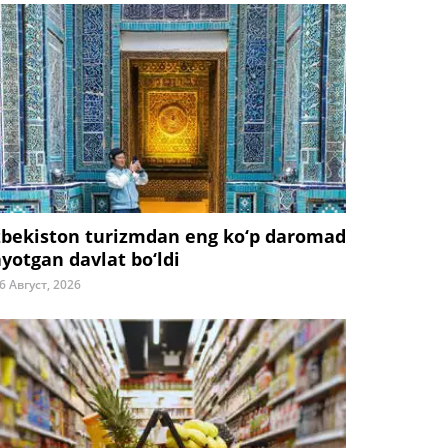
zbekiston turizmdan eng ko‘p daromad
ayotgan davlat bo‘ldi
6 Август, 2026