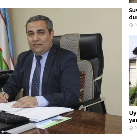
Su
du
0
Uy
ya
0