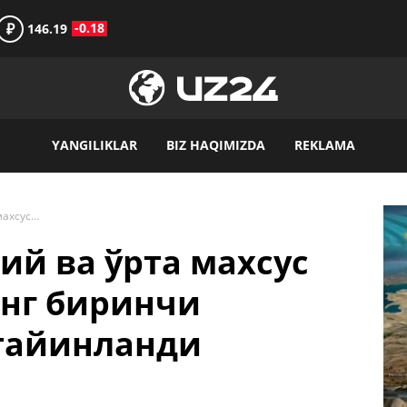
₽
-0.18
146.19
YANGILIKLAR
BIZ HAQIMIZDA
REKLAMA
Ўктам Саломов олий ва ўрта махсус таълим вазирининг биринчи ўринбосари этиб тайинланди
ий ва ўрта махсус
нг биринчи
 тайинланди