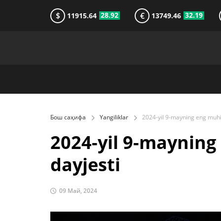
$
€
28.92
32.19
11915.64
13749.46
Бош саҳифа
Yangiliklar
2024-yil 9-mayning
dayjesti
09 Май, 2024