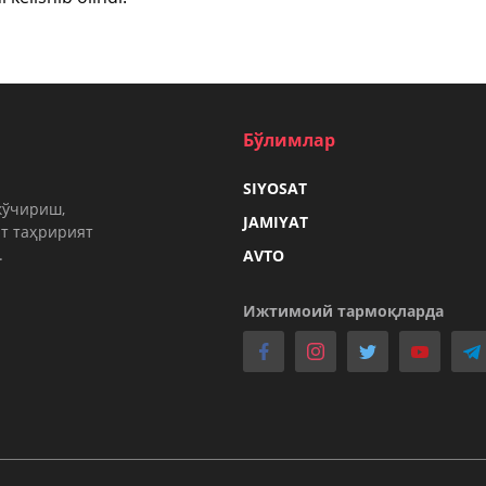
Бўлимлар
SIYOSAT
кўчириш,
JAMIYAT
т таҳририят
.
AVTO
Ижтимоий тармоқларда