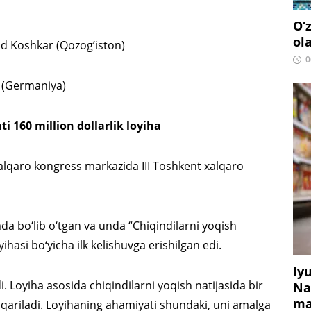
O‘
ol
 Koshkar (Qozog’iston)
0
r (Germaniya)
 160 million dollarlik loyiha
Xalqaro kongress markazida III Toshkent xalqaro
da bo‘lib o‘tgan va unda “Chiqindilarni yoqish
yihasi bo‘yicha ilk kelishuvga erishilgan edi.
Iy
i. Loyiha asosida chiqindilarni yoqish natijasida bir
Na
ma
iqariladi. Loyihaning ahamiyati shundaki, uni amalga