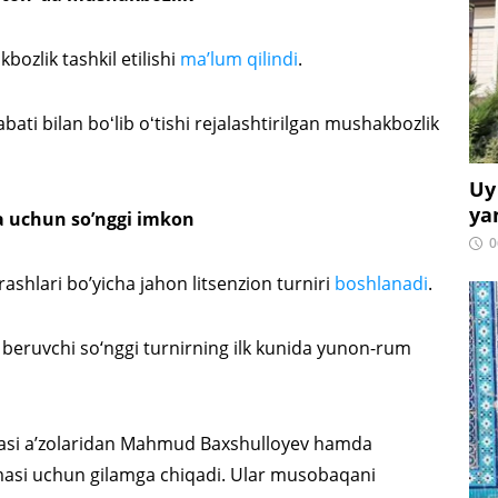
ozlik tashkil etilishi
ma’lum qilindi
.
ati bilan boʻlib oʻtishi rejalashtirilgan mushakbozlik
Uy
ya
a uchun so’nggi imkon
0
ashlari bo’yicha jahon litsenzion turniri
boshlanadi
.
a beruvchi so‘nggi turnirning ilk kunida yunon-rum
asi a’zolaridan Mahmud Baxshulloyev hamda
nmasi uchun gilamga chiqadi. Ular musobaqani