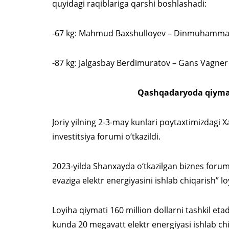
quyidagi raqiblariga qarshi boshlashadi:
-67 kg: Mahmud Baxshulloyev – Dinmuhammad
-87 kg: Jalgasbay Berdimuratov – Gans Vagne
Qashqadaryoda qiymati
Joriy yilning 2-3-may kunlari poytaxtimizdagi 
investitsiya forumi o‘tkazildi.
2023-yilda Shanxayda o‘tkazilgan biznes forum
evaziga elektr energiyasini ishlab chiqarish” lo
Loyiha qiymati 160 million dollarni tashkil etad
kunda 20 megavatt elektr energiyasi ishlab ch