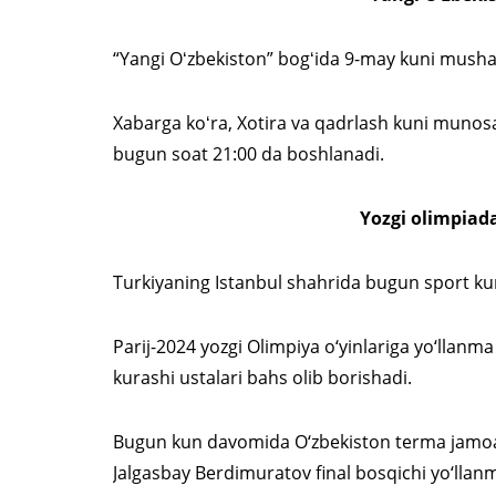
“Yangi Oʻzbekiston” bogʻida 9-may kuni mushakb
Xabarga koʻra, Xotira va qadrlash kuni munosab
bugun soat 21:00 da boshlanadi.
Yozgi olimpiad
Turkiyaning Istanbul shahrida bugun sport kur
Parij-2024 yozgi Olimpiya o‘yinlariga yo‘llanm
kurashi ustalari bahs olib borishadi.
Bugun kun davomida O‘zbekiston terma jamo
Jalgasbay Berdimuratov final bosqichi yo‘lla