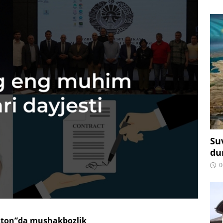
Su
du
0
ston”da mushakbozlik