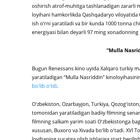
oshirish atrof-muhitga tashlanadigan zararli m
loyihani hamkorlikda Qashqadaryo viloyatida t
ish o‘rni yaratiladi va bir kunda 1000 tonna ch
energiyasi bilan deyarli 97 ming xonadonning 
“Mulla Nasrid
Bugun Renessans kino uyida Xalqaro turkiy m
yaratiladigan “Mulla Nasriddin” kinoloyihasini
boʻlib oʻtdi
.
Oʻzbekiston, Ozarbayjon, Turkiya, Qozogʻiston, 
tomonidan yaratiladigan badiiy filmning senari
filmning salkam yarim soati Oʻzbekistonga bagʻ
xususan, Buxoro va Xivada boʻlib oʻtadi. XVI T
loyihaning suratga olish ishlariga start berilish