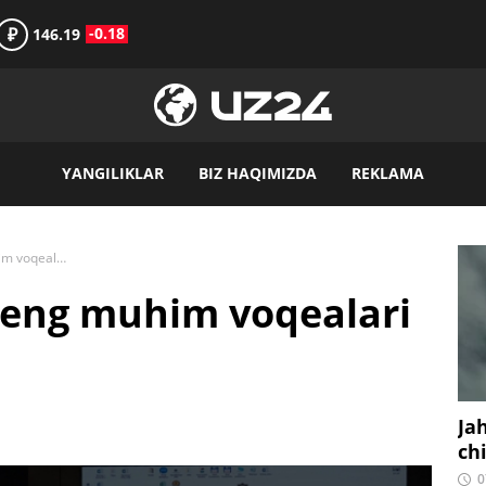
₽
-0.18
146.19
YANGILIKLAR
BIZ HAQIMIZDA
REKLAMA
2024-yil 9-mayning eng muhim voqealari dayjesti
 eng muhim voqealari
Ja
ch
0