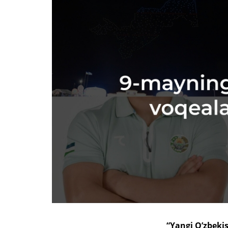
“Yangi O’zbeki