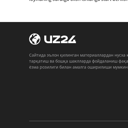
Cайтида эълон қилинган материаллардан нусха 
тарқатиш ва бошқа шаклларда фойдаланиш фақа
ёзма розилиги билан амалга оширилиши мумкин