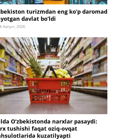
zbekiston turizmdan eng ko‘p daromad
ayotgan davlat bo‘ldi
6 Август, 2026
ulda O‘zbekistonda narxlar pasaydi:
rx tushishi faqat oziq-ovqat
hsulotlarida kuzatilyapti