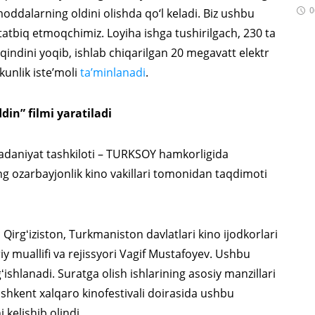
0
oddalarning oldini olishda qo‘l keladi. Biz ushbu
atbiq etmoqchimiz. Loyiha ishga tushirilgach, 230 ta
iqindini yoqib, ishlab chiqarilgan 20 megavatt elektr
kunlik iste’moli
ta’minlanadi
.
din” filmi yaratiladi
adaniyat tashkiloti – TURKSOY hamkorligida
ng ozarbayjonlik kino vakillari tomonidan taqdimoti
Qirgʻiziston, Turkmaniston davlatlari kino ijodkorlari
y muallifi va rejissyori Vagif Mustafoyev. Ushbu
ishlanadi. Suratga olish ishlarining asosiy manzillari
oshkent xalqaro kinofestivali doirasida ushbu
i kelishib olindi.