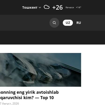
+26
Тошкент
Кечаси
+14
°
UZ
RU
honning eng yirik avtoishlab
iqaruvchisi kim? — Top 10
7 Август, 2026