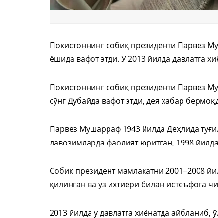
Покистоннинг собиқ президенти Парвез Муш
ёшида вафот этди. У 2013 йилда давлатга х
Покистоннинг собиқ президенти Парвез Му
сўнг Дубайда вафот этди, дея хабар бермоқ
Парвез Мушарраф 1943 йилда Деҳлида туғил
лавозимларда фаолият юритган, 1998 йилд
Собиқ президент мамлакатни 2001−2008 йи
қилинган ва ўз ихтиёри билан истеъфога чи
2013 йилда у давлатга хиёнатда айбланиб,