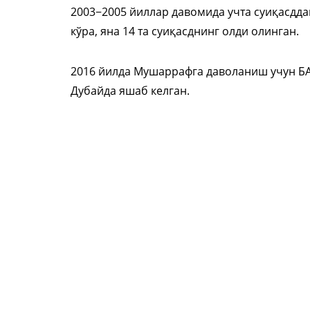
2003−2005 йиллар давомида учта суиқасдда
кўра, яна 14 та суиқасднинг олди олинган.
2016 йилда Мушаррафга даволаниш учун БА
Дубайда яшаб келган.