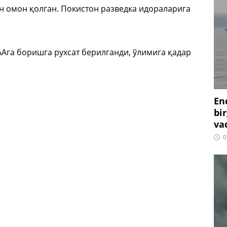
н омон қолган. Покистон разведка идораларига
Ага боришга рухсат берилганди, ўлимига қадар
En
bir
vaq
0