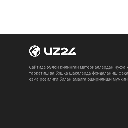
Cайтида эълон қилинган материаллардан нусха 
тарқатиш ва бошқа шаклларда фойдаланиш фақа
ёзма розилиги билан амалга оширилиши мумкин