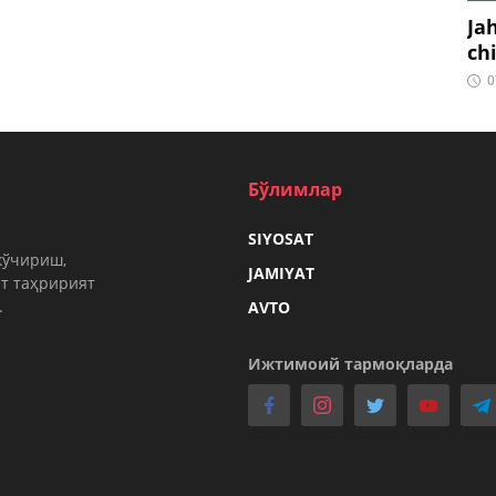
Ja
ch
0
Бўлимлар
SIYOSAT
кўчириш,
JAMIYAT
т таҳририят
.
AVTO
Ижтимоий тармоқларда