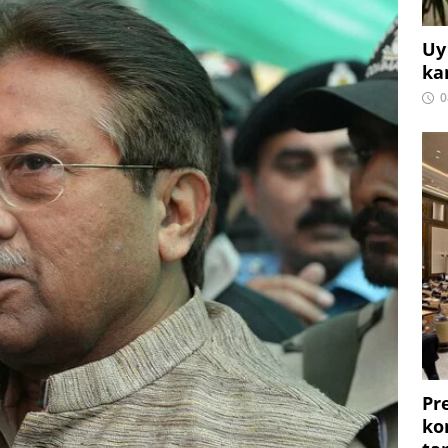
Uy
ka
0
Pr
ko