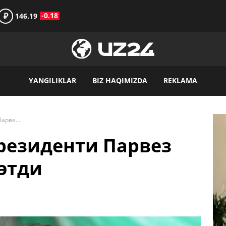
₽
-0.18
146.19
YANGILIKLAR
BIZ HAQIMIZDA
REKLAMA
Покистон собиқ президенти Парвез Мушарраф вафот этди
резиденти Парвез
этди