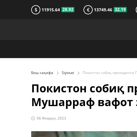
$
€
28.92
32.19
11915.64
13749.46
Бош саҳифа
Siyosat
Покистон собиқ п
Мушарраф вафот 
06 Феврал, 2023