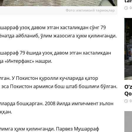
ta
0
Фото: ижтимоий тармоқлар
арраф узоқ давом этган хасталикдан сўнг 79
иёнатда айбланиб, ўлим жазосига ҳукм қилинганди.
шарраф 79 ёшида узоқ давом этган хасталикдан
да «Интерфакс» нашри.
ган. У Покистон қуролли кучларида қатор
O‘
а эса Покистон армияси бош штаб бошлиғи бўлган.
Qo
0
лларда бошқарган. 2008 йилда импичмент эълон
ққан.
 ўлимга ҳукм қилинганди. Парвез Мушарраф