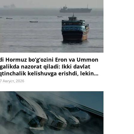
di Hormuz bo‘g‘ozini Eron va Ummon
galikda nazorat qiladi: Ikki davlat
tinchalik kelishuvga erishdi, lekin...
7 Август, 2026