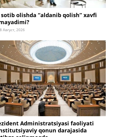
 sotib olishda “aldanib qolish” xavfi
mayadimi?
8 Август, 2026
ezident Administratsiyasi faoliyati
nstitutsiyaviy qonun darajasida