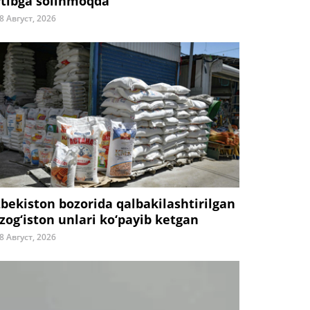
rtibga solinmoqda
8 Август, 2026
zbekiston bozorida qalbakilashtirilgan
zog‘iston unlari ko‘payib ketgan
8 Август, 2026