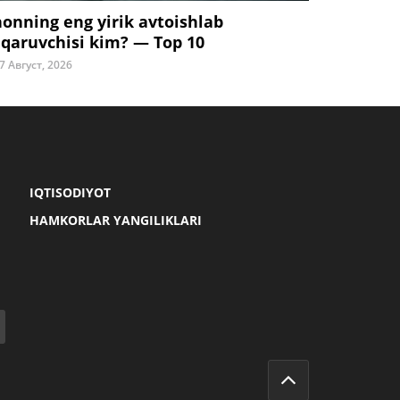
honning eng yirik avtoishlab
iqaruvchisi kim? — Top 10
7 Август, 2026
IQTISODIYOT
HAMKORLAR YANGILIKLARI