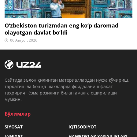
O‘zbekiston turizmdan eng ko‘p daromad
olayotgan davlat bo‘ldi
06 Август, 2026
Cайтида эълон қилинган материаллардан нусха кўчириш,
тарқатиш ва бошқа шаклларда фойдаланиш фақат
таҳририят ёзма розилиги билан амалга оширилиши
мумкин.
Бўлимлар
SIYOSAT
IQTISODIYOT
JAMIYAT
HAMKORLAR YANGILIKLARI