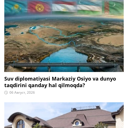
Suv diplomatiyasi Markaziy Osiyo va dunyo
taqdirini qanday hal qilmoqda?
06 Август, 2026