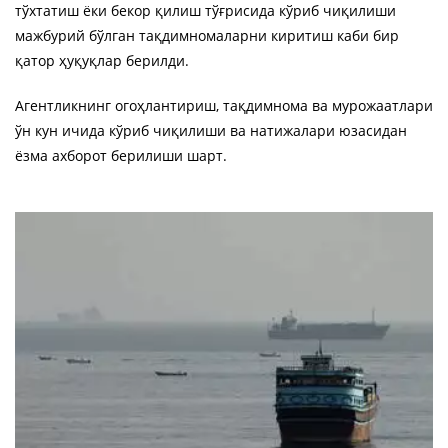
тўхтатиш ёки бекор қилиш тўғрисида кўриб чиқилиши
мажбурий бўлган тақдимномаларни киритиш каби бир
қатор ҳуқуқлар берилди.
Агентликнинг огоҳлантириш, тақдимнома ва мурожаатлари
ўн кун ичида кўриб чиқилиши ва натижалари юзасидан
ёзма ахборот берилиши шарт.