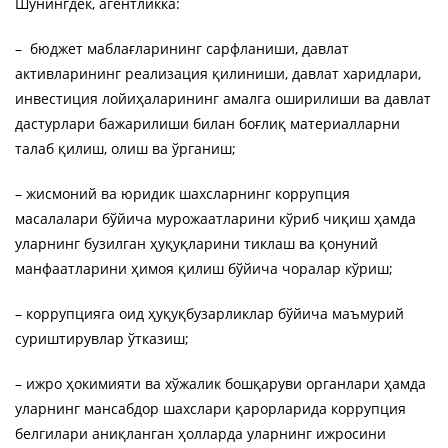
Шунингдек, агентликка:
– бюджет маблағларининг сарфланиши, давлат
активларининг реализация қилиниши, давлат харидлари,
инвестиция лойиҳаларининг амалга оширилиши ва давлат
дастурлари бажарилиши билан боғлиқ материалларни
талаб қилиш, олиш ва ўрганиш;
– жисмоний ва юридик шахсларнинг коррупция
масалалари бўйича мурожаатларини кўриб чиқиш ҳамда
уларнинг бузилган ҳуқуқларини тиклаш ва қонуний
манфаатларини ҳимоя қилиш бўйича чоралар кўриш;
– коррупцияга оид ҳуқуқбузарликлар бўйича маъмурий
суриштирувлар ўтказиш;
– ижро ҳокимияти ва хўжалик бошқаруви органлари ҳамда
уларнинг мансабдор шахслари қарорларида коррупция
белгилари аниқланган ҳолларда уларнинг ижросини