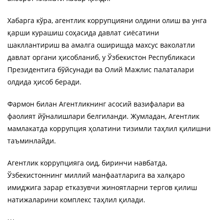
Хабарга кўра, агентлик коррупцияни олдини олиш ва унга
қарши курашиш соҳасида давлат сиёсатини
шакллантириш ва амалга оширишда махсус ваколатли
давлат органи ҳисобланиб, у Ўзбекистон Республикаси
Президентига бўйсунади ва Олий Мажлис палаталари
олдида ҳисоб беради.
Фармон билан Агентликнинг асосий вазифалари ва
фаолият йўналишлари белгиланди. Жумладан, Агентлик
мамлакатда коррупция ҳолатини тизимли таҳлил қилишни
таъминлайди.
Агентлик коррупцияга оид, биринчи навбатда,
Ўзбекистоннинг миллий манфаатларига ва халқаро
имиджига зарар етказувчи жиноятларни тергов қилиш
натижаларини комплекс таҳлил қилади.