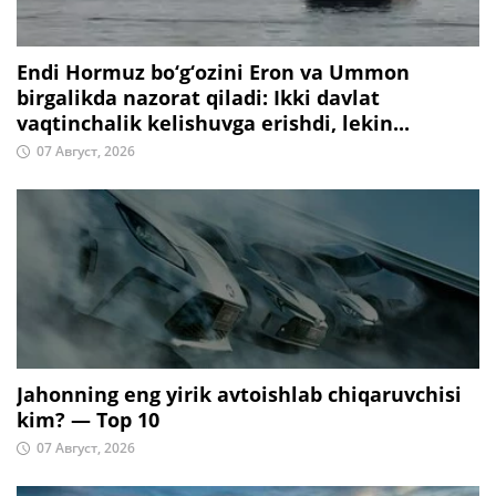
Endi Hormuz bo‘g‘ozini Eron va Ummon
birgalikda nazorat qiladi: Ikki davlat
vaqtinchalik kelishuvga erishdi, lekin...
07 Август, 2026
Jahonning eng yirik avtoishlab chiqaruvchisi
kim? — Top 10
07 Август, 2026