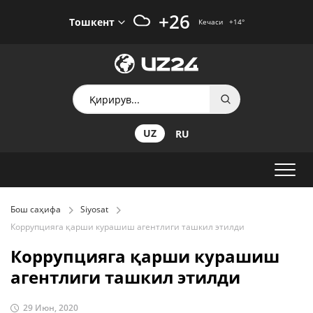
+26
Тошкент
Кечаси
+14
°
UZ
RU
Бош саҳифа
Siyosat
Коррупцияга қарши курашиш агентлиги ташкил этилди
Коррупцияга қарши курашиш
агентлиги ташкил этилди
29 Июн, 2020