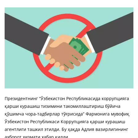
Президентнинг “Ўзбекистон Республикасида коррупцияга
қарши курашиш тизимини такомиллаштириш бўйича
қўшимча чора-тадбирлар тўғрисида” Фармонига мувофиқ
Ўзбекистон Республикаси Коррупцияга қарши курашиш
агентлиги ташкил этилди. Бу ҳақда Адлия вазирлигининг
ахборот хизмати хабар қилди.