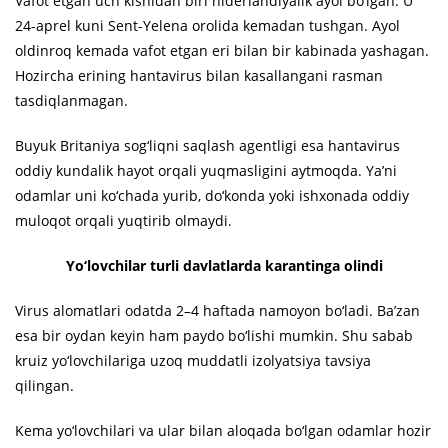
Vafot etgan uch kishidan biri niderlandiyalik ayol bo‘lgan. U
24-aprel kuni Sent-Yelena orolida kemadan tushgan. Ayol
oldinroq kemada vafot etgan eri bilan bir kabinada yashagan.
Hozircha erining hantavirus bilan kasallangani rasman
tasdiqlanmagan.
Buyuk Britaniya sog‘liqni saqlash agentligi esa hantavirus
oddiy kundalik hayot orqali yuqmasligini aytmoqda. Ya’ni
odamlar uni ko‘chada yurib, do‘konda yoki ishxonada oddiy
muloqot orqali yuqtirib olmaydi.
Yo‘lovchilar turli davlatlarda karantinga olindi
Virus alomatlari odatda 2–4 haftada namoyon bo‘ladi. Ba’zan
esa bir oydan keyin ham paydo bo‘lishi mumkin. Shu sabab
kruiz yo‘lovchilariga uzoq muddatli izolyatsiya tavsiya
qilingan.
Kema yo‘lovchilari va ular bilan aloqada bo‘lgan odamlar hozir