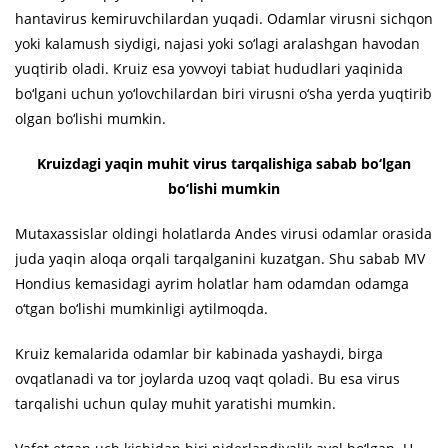
hantavirus kemiruvchilardan yuqadi. Odamlar virusni sichqon
yoki kalamush siydigi, najasi yoki so‘lagi aralashgan havodan
yuqtirib oladi. Kruiz esa yovvoyi tabiat hududlari yaqinida
bo‘lgani uchun yo‘lovchilardan biri virusni o‘sha yerda yuqtirib
olgan bo‘lishi mumkin.
Kruizdagi yaqin muhit virus tarqalishiga sabab bo‘lgan
bo‘lishi mumkin
Mutaxassislar oldingi holatlarda Andes virusi odamlar orasida
juda yaqin aloqa orqali tarqalganini kuzatgan. Shu sabab MV
Hondius kemasidagi ayrim holatlar ham odamdan odamga
o‘tgan bo‘lishi mumkinligi aytilmoqda.
Kruiz kemalarida odamlar bir kabinada yashaydi, birga
ovqatlanadi va tor joylarda uzoq vaqt qoladi. Bu esa virus
tarqalishi uchun qulay muhit yaratishi mumkin.