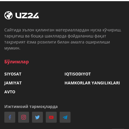
Cайтида эълон қилинган материаллардан нусха кўчириш,
тарқатиш ва бошқа шаклларда фойдаланиш фақат
таҳририят ёзма розилиги билан амалга оширилиши
мумкин.
Бўлимлар
SIYOSAT
IQTISODIYOT
JAMIYAT
HAMKORLAR YANGILIKLARI
AVTO
Ижтимоий тармоқларда