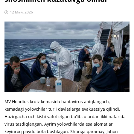
12 Май, 2026
MV Hondius kruiz kemasida hantavirus aniqlangach,
kemadagi yo‘lovchilar turli davlatlarga evakuatsiya qilindi.
Hozirgacha uch kishi vafot etgan bo‘lib, ulardan ikki nafarida
virus tasdiqlangan. Ayrim yo‘lovchilarda esa alomatlar
keyinroq paydo bo‘la boshlagan. Shunga qaramay, Jahon