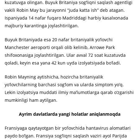
kuzatuvga olingan. Buyuk Britaniya sog‘liqni saqlash agentligi
vakili Robin May bu jarayonni “juda katta ish” deb atagan.
Ispaniyada 14 nafar fuqaro Madriddagi harbiy kasalxonada
majburiy karantinga joylashtirilgan.
Buyuk Britaniyada esa 20 nafar britaniyalik yo‘lovchi
Manchester aeroporti orqali olib kelinib, Arrowe Park
shifoxonasiga joylashtirilgan. Ular avval 72 soat kuzatuvda
qoladi, keyin esa yana 42 kun uyda izolyatsiyada bo‘ladi.
Robin Mayning aytishicha, hozircha britaniyalik
yo‘lovchilarning barchasi sog‘lom va ularda simptom yo‘q.
Lekin izolyatsiya muddati ilmiy ma’lumotlarga qarab o‘zgarishi
mumkinligi ham aytilgan.
Ayrim davlatlarda yangi holatlar aniqlanmoqda
Fransiyaga qaytayotgan bir yo‘lovchida hantavirus alomatlari
paydo bo‘lgan. Fransiya sog‘liqni saqlash vaziri ayol Parijda