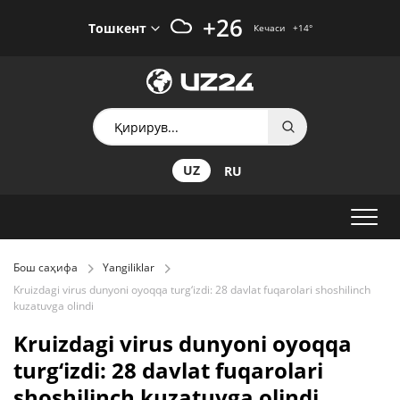
+26
Тошкент
Кечаси
+14
°
UZ
RU
Бош саҳифа
Yangiliklar
Kruizdagi virus dunyoni oyoqqa turg‘izdi: 28 davlat fuqarolari shoshilinch
kuzatuvga olindi
Kruizdagi virus dunyoni oyoqqa
turg‘izdi: 28 davlat fuqarolari
shoshilinch kuzatuvga olindi