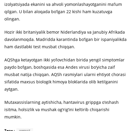
izolyatsiyada ekanini va ahvoli yomonlashayotganini ma’lum
qilgan. U bilan aloqada bo‘lgan 22 kishi ham kuzatuvga
olingan.
Hozir ikki britaniyalik bemor Niderlandiya va Janubiy Afrikada
davolanmoqda. Madridda karantinda bo‘lgan bir ispaniyalikda
ham dastlabki test musbat chiqqan.
AQShga ketayotgan ikki yo‘lovchidan birida yengil simptomlar
paydo bo‘lgan, boshqasida esa Andes virusi bo‘yicha zaif
musbat natija chiqqan. AQSh rasmiylari ularni ehtiyot chorasi
sifatida maxsus biologik himoya bloklarida olib ketilganini
aytgan.
Mutaxassislarning aytishicha, hantavirus grippga o‘xshash
isitma, holsizlik va mushak og‘rig‘ini keltirib chiqarishi
mumkin.
Теги :
JAMIYAT