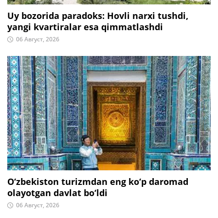
Uy bozorida paradoks: Hovli narxi tushdi,
yangi kvartiralar esa qimmatlashdi
06 Август, 2026
O‘zbekiston turizmdan eng ko‘p daromad
olayotgan davlat bo‘ldi
06 Август, 2026