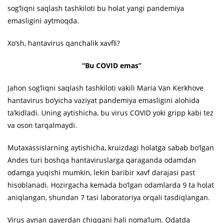
sog‘liqni saqlash tashkiloti bu holat yangi pandemiya
emasligini aytmoqda.
Xo‘sh, hantavirus qanchalik xavfli?
“Bu COVID emas”
Jahon sog‘liqni saqlash tashkiloti vakili Maria Van Kerkhove
hantavirus bo‘yicha vaziyat pandemiya emasligini alohida
ta’kidladi. Uning aytishicha, bu virus COVID yoki gripp kabi tez
va oson tarqalmaydi.
Mutaxassislarning aytishicha, kruizdagi holatga sabab bo‘lgan
Andes turi boshqa hantaviruslarga qaraganda odamdan
odamga yuqishi mumkin, lekin baribir xavf darajasi past
hisoblanadi. Hozirgacha kemada bo‘lgan odamlarda 9 ta holat
aniqlangan, shundan 7 tasi laboratoriya orqali tasdiqlangan.
Virus aynan qayerdan chiqqani hali noma’lum. Odatda