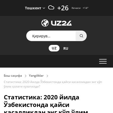
+26
Тошкент
Кечаси
+14
°
UZ
RU
Бош саҳифа
Yangiliklar
Статистика: 2020 йилда Ўзбекистонда қайси касалликдан энг кўп
ўлим ҳолати кузатилди?
Статистика: 2020 йилда
Ўзбекистонда қайси
касалликдан энг кўп ўлим