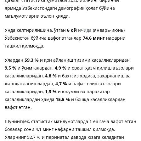
Давлат статистика қўмитаси 2020 йилнинг биринчи
ярмида Ўзбекистондаги демографик ҳолат бўйича
маълумотларни эълон қилди.
Унда келтирилишича, ўтган
6 ой
ичида
(январь-июнь)
Ўзбекистон бўйича вафот этганлар
74,6 минг
нафарни
ташкил қилмоқда.
Улардан
59,3 %
и қон айланиш тизими касалликларидан,
9,5 %
и ўсимталардан,
4,9 %
и овқат ҳазм қилиш аъзолари
касалликларидан,
4,8 %
и бахтсиз ҳодиса, заҳарланиш ва
жароҳатланишлардан,
4,7 %
и нафас олиш аъзолари
касалликларидан,
1,3 %
и юқумли ва паразитар
касалликлардан ҳамда
15,5 %
и бошқа касалликлардан
вафот этган.
Шунингдек, статистик маълумотларда 1 ёшгача вафот этган
болалар сони 4,1 минг нафарни ташкил қилмоқда.
Уларнинг 52,7 % и перинатал даврда юзага келадиган