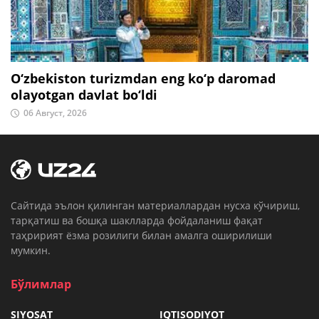
O‘zbekiston turizmdan eng ko‘p daromad
olayotgan davlat bo‘ldi
06 Август, 2026
Cайтида эълон қилинган материаллардан нусха кўчириш,
тарқатиш ва бошқа шаклларда фойдаланиш фақат
таҳририят ёзма розилиги билан амалга оширилиши
мумкин.
Бўлимлар
SIYOSAT
IQTISODIYOT