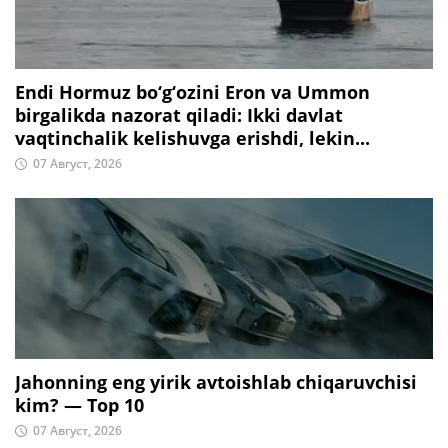
Endi Hormuz bo‘g‘ozini Eron va Ummon
birgalikda nazorat qiladi: Ikki davlat
vaqtinchalik kelishuvga erishdi, lekin...
07 Август, 2026
Jahonning eng yirik avtoishlab chiqaruvchisi
kim? — Top 10
07 Август, 2026