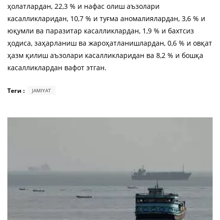
ҳолатлардан, 22,3 % и нафас олиш аъзолари
касалликларидан, 10,7 % и туғма аномалиялардан, 3,6 % и
юқумли ва паразитар касалликлардан, 1,9 % и бахтсиз
ҳодиса, заҳарланиш ва жароҳатланишлардан, 0,6 % и овқат
ҳазм қилиш аъзолари касалликларидан ва 8,2 % и бошқа
касалликлардан вафот этган.
Теги :
JAMIYAT