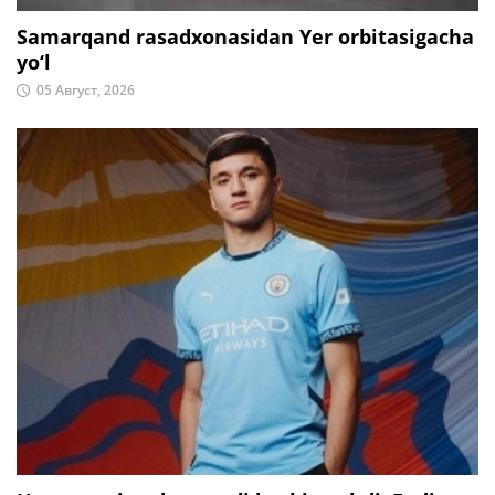
Samarqand rasadxonasidan Yer orbitasigacha
yo‘l
05 Август, 2026