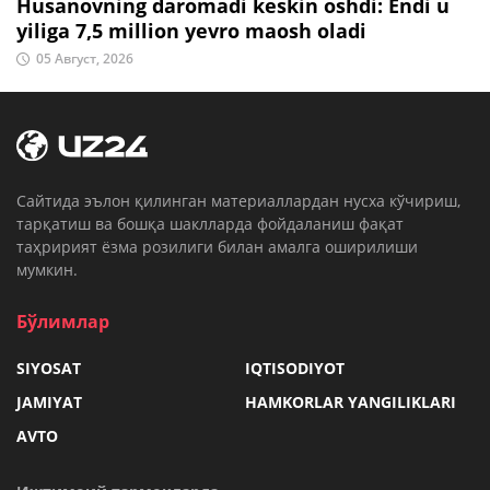
Husanovning daromadi keskin oshdi: Endi u
yiliga 7,5 million yevro maosh oladi
05 Август, 2026
Cайтида эълон қилинган материаллардан нусха кўчириш,
тарқатиш ва бошқа шаклларда фойдаланиш фақат
таҳририят ёзма розилиги билан амалга оширилиши
мумкин.
Бўлимлар
SIYOSAT
IQTISODIYOT
JAMIYAT
HAMKORLAR YANGILIKLARI
AVTO