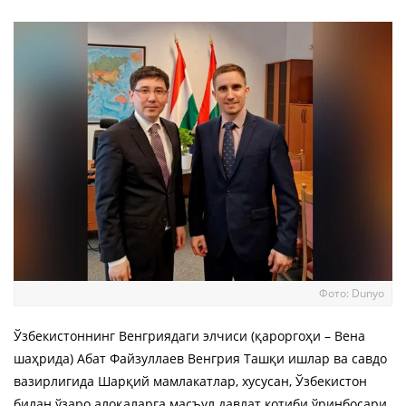
Фото: Dunyo
Ўзбекистоннинг Венгриядаги элчиси (қароргоҳи – Вена
шаҳрида) Абат Файзуллаев Венгрия Ташқи ишлар ва савдо
вазирлигида Шарқий мамлакатлар, хусусан, Ўзбекистон
билан ўзаро алоқаларга масъул давлат котиби ўринбосари