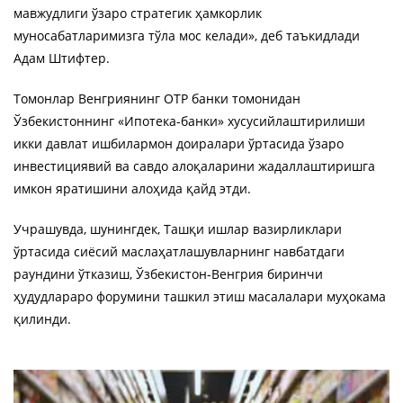
мавжудлиги ўзаро стратегик ҳамкорлик
муносабатларимизга тўла мос келади», деб таъкидлади
Адам Штифтер.
Томонлар Венгриянинг OTP банки томонидан
Ўзбекистоннинг «Ипотека-банки» хусусийлаштирилиши
икки давлат ишбилармон доиралари ўртасида ўзаро
инвестициявий ва савдо алоқаларини жадаллаштиришга
имкон яратишини алоҳида қайд этди.
Учрашувда, шунингдек, Ташқи ишлар вазирликлари
ўртасида сиёсий маслаҳатлашувларнинг навбатдаги
раундини ўтказиш, Ўзбекистон-Венгрия биринчи
ҳудудлараро форумини ташкил этиш масалалари муҳокама
қилинди.