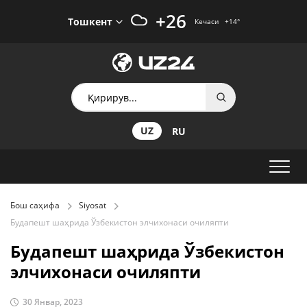
+26
Тошкент
Кечаси
+14
°
UZ
RU
Бош саҳифа
Siyosat
Будапешт шаҳрида Ўзбекистон элчихонаси очиляпти
Будапешт шаҳрида Ўзбекистон
элчихонаси очиляпти
30 Январ, 2023