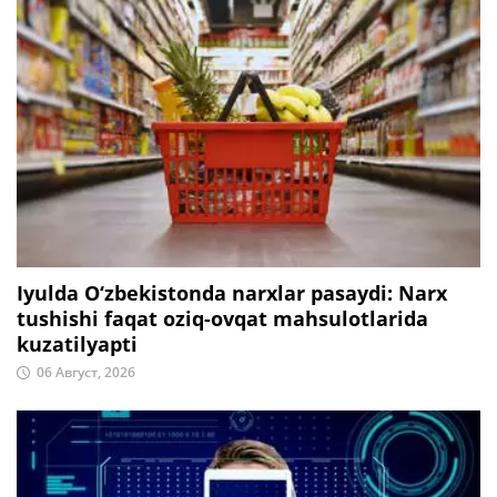
Iyulda O‘zbekistonda narxlar pasaydi: Narx
tushishi faqat oziq-ovqat mahsulotlarida
kuzatilyapti
06 Август, 2026