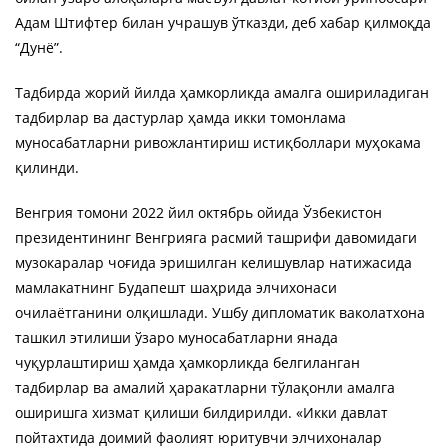
Адам Штифтер билан учрашув ўтказди, деб хабар қилмоқда
“Дунё”.
Тадбирда жорий йилда ҳамкорликда амалга ошириладиган
тадбирлар ва дастурлар ҳамда икки томонлама
муносабатларни ривожлантириш истиқболлари муҳокама
қилинди.
Венгрия томони 2022 йил октябрь ойида Ўзбекистон
президентининг Венгрияга расмий ташрифи давомидаги
музокаралар чоғида эришилган келишувлар натижасида
мамлакатнинг Будапешт шаҳрида элчихонаси
очилаётганини олқишлади. Ушбу дипломатик ваколатхона
ташкил этилиши ўзаро муносабатларни янада
чуқурлаштириш ҳамда ҳамкорликда белгиланган
тадбирлар ва амалий ҳаракатларни тўлақонли амалга
оширишга хизмат қилиши билдирилди. «Икки давлат
пойтахтида доимий фаолият юритувчи элчихоналар