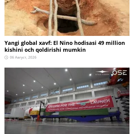
Yangi global xavf: El Nino hodisasi 49 million
kishini och qoldirishi mumkin
06 Август, 2026