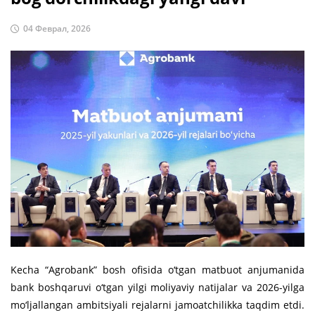
04 Феврал, 2026
Kecha “Agrobank” bosh ofisida o‘tgan matbuot anjumanida
bank boshqaruvi o‘tgan yilgi moliyaviy natijalar va 2026-yilga
mo‘ljallangan ambitsiyali rejalarni jamoatchilikka taqdim etdi.