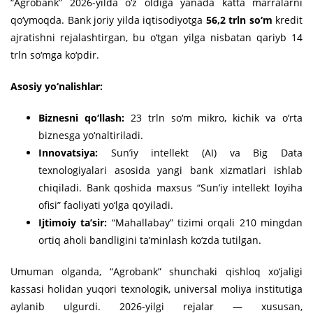
“Agrobank” 2026-yilda o‘z oldiga yanada katta marralarni
qo‘ymoqda. Bank joriy yilda iqtisodiyotga
56,2 trln so‘m
kredit
ajratishni rejalashtirgan, bu o‘tgan yilga nisbatan qariyb 14
trln so‘mga ko‘pdir.
Asosiy yo‘nalishlar:
Biznesni qo‘llash:
23 trln so‘m mikro, kichik va o‘rta
biznesga yo‘naltiriladi.
Innovatsiya:
Sun’iy intellekt (AI) va Big Data
texnologiyalari asosida yangi bank xizmatlari ishlab
chiqiladi. Bank qoshida maxsus “Sun’iy intellekt loyiha
ofisi” faoliyati yo‘lga qo‘yiladi.
Ijtimoiy ta’sir:
“Mahallabay” tizimi orqali 210 mingdan
ortiq aholi bandligini ta’minlash ko‘zda tutilgan.
Umuman olganda, “Agrobank” shunchaki qishloq xo‘jaligi
kassasi holidan yuqori texnologik, universal moliya institutiga
aylanib ulgurdi. 2026-yilgi rejalar — xususan,