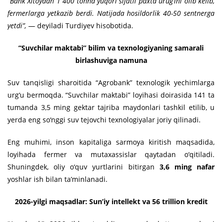
“Bank Xitoydan 1 400 tonna yuqori sifatli paxta urug‘ini olib kelib,
fermerlarga yetkazib berdi. Natijada hosildorlik 40-50 sentnerga
yetdi”,
— deyiladi Turdiyev hisobotida.
“Suvchilar maktabi” bilim va texnologiyaning samarali
birlashuviga namuna
Suv tanqisligi sharoitida “Agrobank” texnologik yechimlarga
urg‘u bermoqda. “Suvchilar maktabi” loyihasi doirasida 141 ta
tumanda 3,5 ming gektar tajriba maydonlari tashkil etilib, u
yerda eng so‘nggi suv tejovchi texnologiyalar joriy qilinadi.
Eng muhimi, inson kapitaliga sarmoya kiritish maqsadida,
loyihada fermer va mutaxassislar qaytadan o‘qitiladi.
Shuningdek, oliy o‘quv yurtlarini bitirgan
3,6 ming nafar
yoshlar ish bilan ta’minlanadi.
2026-yilgi maqsadlar: Sun’iy intellekt va 56 trillion kredit