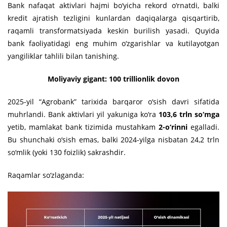
Bank nafaqat aktivlari hajmi bo‘yicha rekord o‘rnatdi, balki
kredit ajratish tezligini kunlardan daqiqalarga qisqartirib,
raqamli transformatsiyada keskin burilish yasadi. Quyida
bank faoliyatidagi eng muhim o‘zgarishlar va kutilayotgan
yangiliklar tahlili bilan tanishing.
Moliyaviy gigant: 100 trillionlik dovon
2025-yil “Agrobank” tarixida barqaror o‘sish davri sifatida
muhrlandi. Bank aktivlari yil yakuniga ko‘ra
103,6 trln so‘mga
yetib, mamlakat bank tizimida mustahkam
2-o‘rinni
egalladi.
Bu shunchaki o‘sish emas, balki 2024-yilga nisbatan 24,2 trln
so‘mlik (yoki 130 foizlik) sakrashdir.
Raqamlar so‘zlaganda: