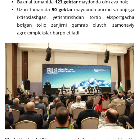
Baxmal tumanida
123 gektar
maydonda olm ava nok;
Uzun tumanida
50 gektar
maydonda xurmo va anjirga
ixtisoslashgan, yetishtirishdan tortib eksportgacha
bo‘lgan to‘liq zanjirni qamrab oluvchi zamonaviy
agrokomplekslar barpo etiladi.