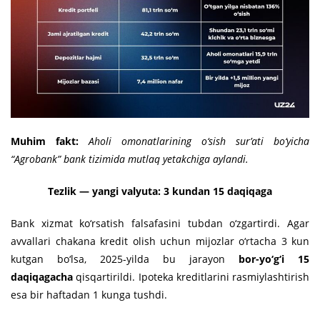
Muhim fakt:
Aholi omonatlarining o‘sish sur’ati bo‘yicha
“Agrobank” bank tizimida mutlaq yetakchiga aylandi.
Tezlik — yangi valyuta: 3 kundan 15 daqiqaga
Bank xizmat ko‘rsatish falsafasini tubdan o‘zgartirdi. Agar
avvallari chakana kredit olish uchun mijozlar o‘rtacha 3 kun
kutgan bo‘lsa, 2025-yilda bu jarayon
bor-yo‘g‘i 15
daqiqagacha
qisqartirildi. Ipoteka kreditlarini rasmiylashtirish
esa bir haftadan 1 kunga tushdi.