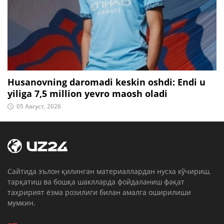
Husanovning daromadi keskin oshdi: Endi u
yiliga 7,5 million yevro maosh oladi
05 Август, 2026
Cайтида эълон қилинган материаллардан нусха кўчириш,
тарқатиш ва бошқа шаклларда фойдаланиш фақат
таҳририят ёзма розилиги билан амалга оширилиши
мумкин.