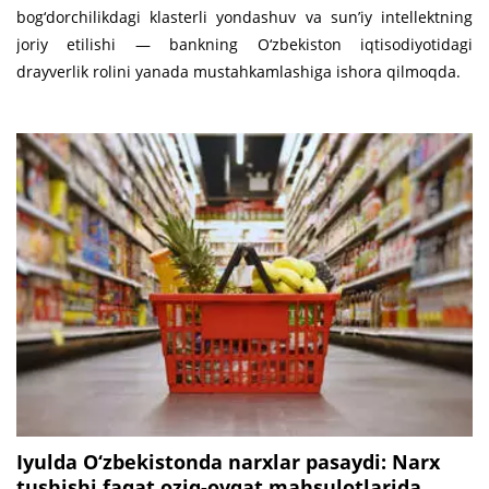
bog‘dorchilikdagi klasterli yondashuv va sun’iy intellektning
joriy etilishi — bankning O‘zbekiston iqtisodiyotidagi
drayverlik rolini yanada mustahkamlashiga ishora qilmoqda.
Iyulda O‘zbekistonda narxlar pasaydi: Narx
tushishi faqat oziq-ovqat mahsulotlarida