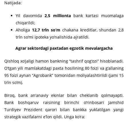
Natijada:
Yil davomida
2,5 millionta
bank kartasi muomalaga
chiqarildi;
Aholiga
12,7 trln so‘m
chakana kreditlar, shundan 2,8
trln so‘mi ipoteka yo‘nalishida ajratildi.
Agrar sektordagi paxtadan egzotik mevalargacha
Qishloq xo‘jaligi hamon bankning “tashrif qog‘ozi” hisoblanadi.
O‘tgan yili mamlakatdagi paxta hosilining 80 foizi va g‘allaning
95 foizi aynan “Agrobank” tomonidan moliyalashtirildi (jami 15
trln so‘m).
Biroq, bank an’anaviy ekinlar bilan cheklanib qolmayapti.
Bank boshqaruv raisining birinchi o‘rinbosari Jamshid
Turdiyev Prezident qarori bilan bankka yuklatilgan yangi
strategik vazifalarni e’lon qildi. Unga ko‘ra: