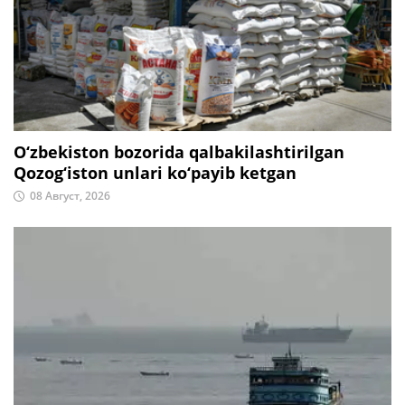
O‘zbekiston bozorida qalbakilashtirilgan
Qozog‘iston unlari ko‘payib ketgan
08 Август, 2026