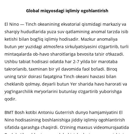
Global miqyosdagi iqlimiy ogohlantirish
El Nino — Tinch okeanining ekvatorial qismidagi markaziy va
sharqiy hududlarida yuza suv qatlamining anomal tarzda isib
ketishi bilan bog‘liq iqlimiy hodisadir. Mazkur anomaliya
butun yer yuzidagi atmosfera sirkulyatsiyasini o‘zgartirib, turli
mintaqalarda ob-havo sharoitlariga bevosita ta’sir o‘tkazadi.
Ushbu tabiat hodisasi odatda har 2-7 yilda bir marotaba
takrorlanib, taxminan bir yil davomida faol bo‘ladi. Biroq
uning ta’sir doirasi faqatgina Tinch okeani havzasi bilan
cheklanib qolmay, deyarli butun Yer sharida havo harorati va
yog‘ingarchilik me’yorlarini butunlay o‘zgartirib yuborishga
qodir.
BMT Bosh kotibi Antoniu Guterrish dunyo hamjamiyatini El
Nino hodisasining boshlanishiga jiddiy iqlimiy ogohlantirish
sifatida qarashga chaqirdi. O‘zining maxsus videomurojaatida