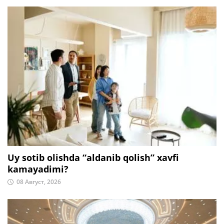
Uy sotib olishda “aldanib qolish” xavfi
kamayadimi?
08 Август, 2026