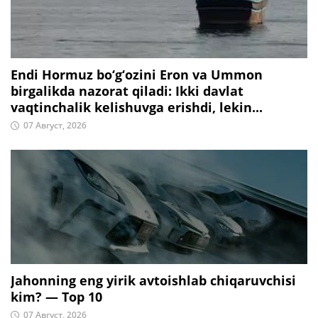
Endi Hormuz bo‘g‘ozini Eron va Ummon
birgalikda nazorat qiladi: Ikki davlat
vaqtinchalik kelishuvga erishdi, lekin...
07 Август, 2026
Jahonning eng yirik avtoishlab chiqaruvchisi
kim? — Top 10
07 Август, 2026