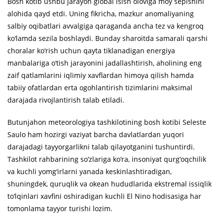
Bosh kotib ushbu jarayon global isish oloviga moy sepishini
alohida qayd etdi. Uning fikricha, mazkur anomaliyaning
salbiy oqibatlari avvalgiga qaraganda ancha tez va kengroq
ko‘lamda sezila boshlaydi. Bunday sharoitda samarali qarshi
choralar ko‘rish uchun qayta tiklanadigan energiya
manbalariga o‘tish jarayonini jadallashtirish, aholining eng
zaif qatlamlarini iqlimiy xavflardan himoya qilish hamda
tabiiy ofatlardan erta ogohlantirish tizimlarini maksimal
darajada rivojlantirish talab etiladi.
Butunjahon meteorologiya tashkilotining bosh kotibi Seleste
Saulo ham hozirgi vaziyat barcha davlatlardan yuqori
darajadagi tayyorgarlikni talab qilayotganini tushuntirdi.
Tashkilot rahbarining so‘zlariga ko‘ra, insoniyat qurg‘oqchilik
va kuchli yomg‘irlarni yanada keskinlashtiradigan,
shuningdek, quruqlik va okean hududlarida ekstremal issiqlik
to‘lqinlari xavfini oshiradigan kuchli El Nino hodisasiga har
tomonlama tayyor turishi lozim.