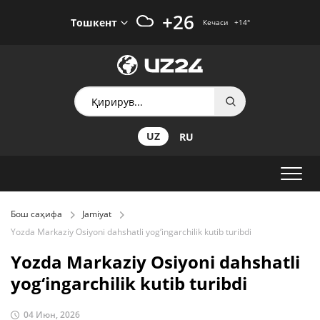
+26
Тошкент
Кечаси
+14
°
UZ
RU
Бош саҳифа
Jamiyat
Yozda Markaziy Osiyoni dahshatli yog‘ingarchilik kutib turibdi
Yozda Markaziy Osiyoni dahshatli
yog‘ingarchilik kutib turibdi
04 Июн, 2026