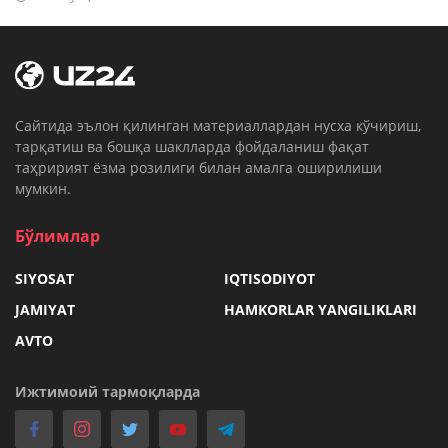
Cайтида эълон қилинган материаллардан нусха кўчириш,
тарқатиш ва бошқа шаклларда фойдаланиш фақат
таҳририят ёзма розилиги билан амалга оширилиши
мумкин.
Бўлимлар
SIYOSAT
IQTISODIYOT
JAMIYAT
HAMKORLAR YANGILIKLARI
AVTO
Ижтимоий тармоқларда