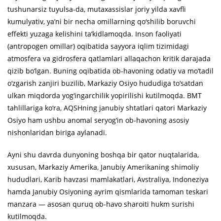
tushunarsiz tuyulsa-da, mutaxassislar joriy yilda xavfli
kumulyativ, ya’ni bir necha omillarning qo‘shilib boruvchi
effekti yuzaga kelishini ta’kidlamoqda. Inson faoliyati
(antropogen omillar) oqibatida sayyora iqlim tizimidagi
atmosfera va gidrosfera qatlamlari allaqachon kritik darajada
qizib bo‘lgan. Buning oqibatida ob-havoning odatiy va mo‘tadil
o‘zgarish zanjiri buzilib, Markaziy Osiyo hududiga to‘satdan
ulkan miqdorda yog‘ingarchilik yopirilishi kutilmoqda. BMT
tahlillariga ko‘ra, AQSHning janubiy shtatlari qatori Markaziy
Osiyo ham ushbu anomal seryog‘in ob-havoning asosiy
nishonlaridan biriga aylanadi.
Ayni shu davrda dunyoning boshqa bir qator nuqtalarida,
xususan, Markaziy Amerika, Janubiy Amerikaning shimoliy
hududlari, Karib havzasi mamlakatlari, Avstraliya, Indoneziya
hamda Janubiy Osiyoning ayrim qismlarida tamoman teskari
manzara — asosan quruq ob-havo sharoiti hukm surishi
kutilmoqda.