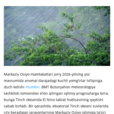
Markaziy Osiyo mamlakatlari joriy 2026-yilning yoz
mavsumida anomal darajadagi kuchli yomg‘irlar to‘lqiniga
duch kelishi
mumkin
. BMT Butunjahon meteorologiya
tashkiloti tomonidan e’lon qilingan iqlimiy prognozlarga ko‘ra,
bunga Tinch okeanida El Nino tabiat hodisasining qaytishi
sabab bo‘ladi. Bir qarashda, ekvatorial Tinch okeani suvlarida
ro‘y beradigan jarayonlarning Markaziy Osiyo iqlimiga ta’siri