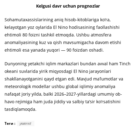
Kelgusi davr uchun prognozlar
Sohamutaxassislarining aniq hisob-kitoblariga ko‘ra,
kelayotgan yoz oylarida El Nino hodisasining faollashishi
ehtimoli 80 foizni tashkil etmoqda. Ushbu atmosfera
anomaliyasining kuz va qish mavsumigacha davom etishi
ehtimoli esa yanada yuqori — 90 foizdan oshadi.
Dunyoning yetakchi iqlim markazlari bundan avval ham Tinch
okeani suvlarida yirik miqyosdagi El Nino jarayonlari
shakllanayotganini qayd etgan edi. Mavjud ma’lumotlar va
meteorologik modellar ushbu global iqlimiy anomaliya
nafaqat joriy yilda, balki 2026–2027-yillardagi umumiy ob-
havo rejimiga ham juda jiddiy va salbiy ta’sir ko‘rsatishini
tasdiqlamoqda.
Теги :
JAMIYAT