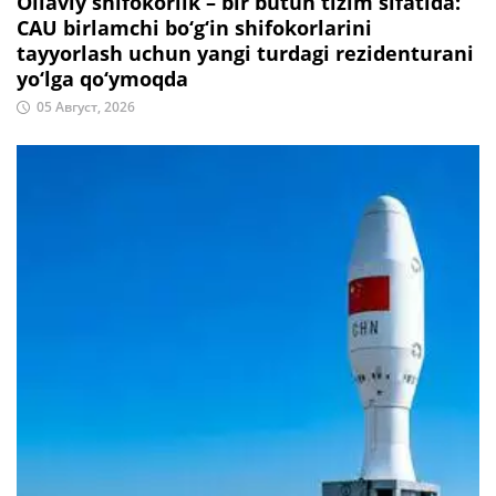
Oilaviy shifokorlik – bir butun tizim sifatida:
CAU birlamchi bo‘g‘in shifokorlarini
tayyorlash uchun yangi turdagi rezidenturani
yo‘lga qo‘ymoqda
05 Август, 2026