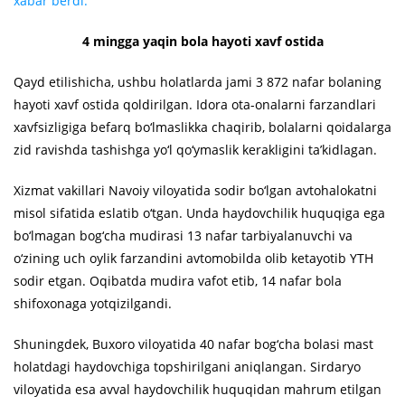
xabar berdi.
4 mingga yaqin bola hayoti xavf ostida
Qayd etilishicha, ushbu holatlarda jami 3 872 nafar bolaning
hayoti xavf ostida qoldirilgan. Idora ota-onalarni farzandlari
xavfsizligiga befarq bo‘lmaslikka chaqirib, bolalarni qoidalarga
zid ravishda tashishga yo‘l qo‘ymaslik kerakligini ta’kidlagan.
Xizmat vakillari Navoiy viloyatida sodir bo‘lgan avtohalokatni
misol sifatida eslatib o‘tgan. Unda haydovchilik huquqiga ega
bo‘lmagan bog‘cha mudirasi 13 nafar tarbiyalanuvchi va
o‘zining uch oylik farzandini avtomobilda olib ketayotib YTH
sodir etgan. Oqibatda mudira vafot etib, 14 nafar bola
shifoxonaga yotqizilgandi.
Shuningdek, Buxoro viloyatida 40 nafar bog‘cha bolasi mast
holatdagi haydovchiga topshirilgani aniqlangan. Sirdaryo
viloyatida esa avval haydovchilik huquqidan mahrum etilgan