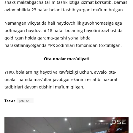
shaxs maktabgacha ta’lim tashkilotiga xizmat ko‘rsatib, Damas
avtomobilida 23 nafar bolani tashib yurgani ma’lum bo‘lgan.
Namangan viloyatida hali haydovchilik guvohnomasiga ega
bo‘lmagan haydovchi 18 nafar bolaning hayotini xavf ostida
qoldirgan holda qarama-qarshi yo‘nalishda
harakatlanayotganda YPX xodimlari tomonidan to‘xtatilgan.
Ota-onalar mas‘uliyati
YHXX bolalarning hayoti va xavfsizligi uchun, avvalo, ota-
onalar hamda mas’ullar javobgar ekanini eslatib, nazorat
tadbirlari davom etishini ma’lum qilgan.
Теги :
JAMIYAT