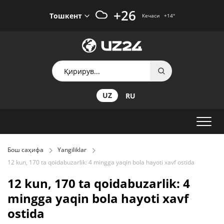
+26
Тошкент
Кечаси
+14
°
UZ
RU
Бош саҳифа
Yangiliklar
12 kun, 170 ta qoidabuzarlik: 4 mingga yaqin bola hayoti xavf ostida
12 kun, 170 ta qoidabuzarlik: 4
mingga yaqin bola hayoti xavf
ostida