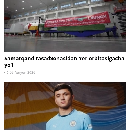
Samarqand rasadxonasidan Yer orbitasigacha
yo‘l
05 Август, 2026