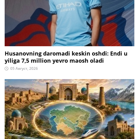
Husanovning daromadi keskin oshdi: Endi u
yiliga 7,5 million yevro maosh oladi
05 Август, 2026