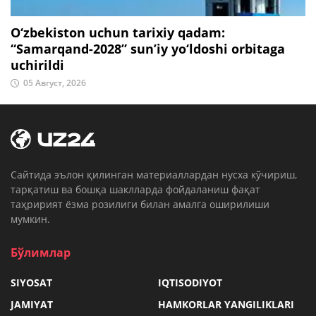
O‘zbekiston uchun tarixiy qadam:
“Samarqand-2028” sun’iy yo‘ldoshi orbitaga
uchirildi
05 Август, 2026
Cайтида эълон қилинган материаллардан нусха кўчириш,
тарқатиш ва бошқа шаклларда фойдаланиш фақат
таҳририят ёзма розилиги билан амалга оширилиши
мумкин.
Бўлимлар
SIYOSAT
IQTISODIYOT
JAMIYAT
HAMKORLAR YANGILIKLARI