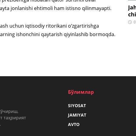
Ja
ayta jonlanishi ehtimoli ham istisno qilinmayapti.
ch
0
ash uchun iqtisodiy ritorikani o‘zgartirishga
larning ishonchini qaytarish qiyinlashib bormoqda.
Бўлимлар
SIYOSAT
кўчириш,
JAMIYAT
т таҳририят
.
AVTO