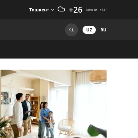
+26
Тошкент
Кечаси
+14
°
UZ
RU