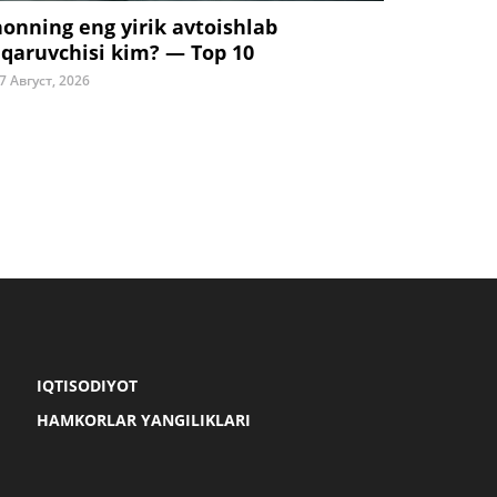
honning eng yirik avtoishlab
iqaruvchisi kim? — Top 10
7 Август, 2026
IQTISODIYOT
HAMKORLAR YANGILIKLARI