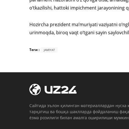
o‘tkazilishi, hattoki impichment jarayonining q
Hozircha prezident ma’muriyati vaziyatni o‘ngl
urinmoqda, biroq vaqt o‘tgani sayin saylovchi
Теги :
JAMIYAT
Cайтида эълон қилинган материаллардан нусха 
тарқатиш ва бошқа шаклларда фойдаланиш фақа
ёзма розилиги билан амалга оширилиши мумкин