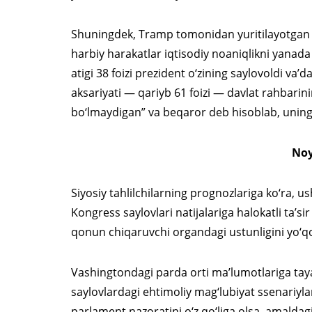
Shuningdek, Tramp tomonidan yuritilayotgan q
harbiy harakatlar iqtisodiy noaniqlikni yanad
atigi 38 foizi prezident o‘zining saylovoldi va
aksariyati — qariyb 61 foizi — davlat rahbarini
bo‘lmaydigan” va beqaror deb hisoblab, uning
Noy
Siyosiy tahlilchilarning prognozlariga ko‘ra, u
Kongress saylovlari natijalariga halokatli ta’si
qonun chiqaruvchi organdagi ustunligini yo‘qo
Vashingtondagi parda orti ma’lumotlariga tay
saylovlardagi ehtimoliy mag‘lubiyat ssenariyla
parlament nazoratini o‘z qo‘liga olsa, amaldag