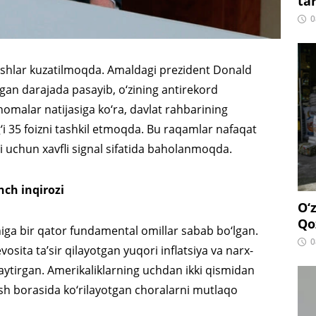
ta
0
jishlar kuzatilmoqda. Amaldagi prezident Donald
agan darajada pasayib, o‘zining antirekord
vnomalar natijasiga ko‘ra, davlat rahbarining
‘g‘i 35 foizni tashkil etmoqda. Bu raqamlar nafaqat
i uchun xavfli signal sifatida baholanmoqda.
nch inqirozi
O‘
Qo
iga bir qator fundamental omillar sabab bo‘lgan.
0
osita ta’sir qilayotgan yuqori inflatsiya va narx-
haytirgan. Amerikaliklarning uchdan ikki qismidan
sh borasida ko‘rilayotgan choralarni mutlaqo