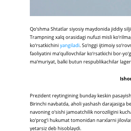
Qo‘shma Shtatlar siyosiy maydonida jiddiy sil
Trampning xalq orasidagi nufuzi misli ko‘rilm
ko‘rsatkichini
yangiladi
. So‘nggi ijtimoiy so‘ro
faoliyatini ma’qullovchilar ko‘rsatkichi bor-yo
ma’muriyat, balki butun respublikachilar lager
Isho
Prezident reytingining bunday keskin pasayish
Birinchi navbatda, aholi yashash darajasiga bev
navoning o‘sishi jamoatchilik noroziligini kuc
ko‘prog‘i hukumat tomonidan narxlarni jilovla
yetarsiz deb hisoblaydi.