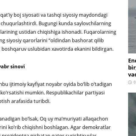
at’iy boj siyosati va tashqi siyosiy maydondagi
a chuqurlashtirdi. Bugungi kunda saylovchilarning
’dalarining ustidan chiqishiga ishonadi. Fuqarolarning
ng siyosiy qarorlarini “oldindan bashorat qilib
 boshqaruv uslubidan xavotirda ekanini bildirgan.
En
abr sinovi
bir
vaq
0
shbu ijtimoiy kayfiyat noyabr oyida bo‘lib o‘tadigan
r ko‘rsatishi mumkin. Respublikachilar partiyasi
tish arafasida turibdi.
anadigan bo‘lsak, Oq uy ma’muriyati allaqachon
rini ko‘rib chiqishni boshlagan. Agar demokratlar
i prezidentga nisbatan qator surishtiruvlar