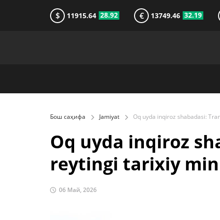
$
€
28.92
32.19
11915.64
13749.46
Бош саҳифа
Jamiyat
Oq uyda inqiroz sh
reytingi tarixiy mi
06 Май, 2026