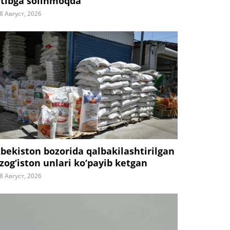
rtibga solinmoqda
8 Август, 2026
zbekiston bozorida qalbakilashtirilgan
zog‘iston unlari ko‘payib ketgan
8 Август, 2026