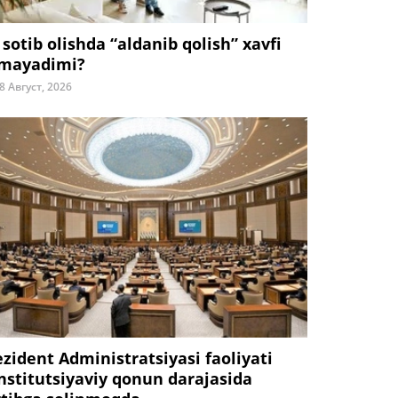
 sotib olishda “aldanib qolish” xavfi
mayadimi?
8 Август, 2026
ezident Administratsiyasi faoliyati
nstitutsiyaviy qonun darajasida