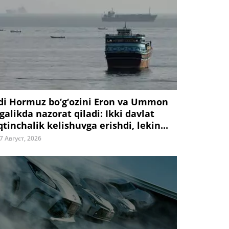
di Hormuz bo‘g‘ozini Eron va Ummon
galikda nazorat qiladi: Ikki davlat
tinchalik kelishuvga erishdi, lekin...
7 Август, 2026