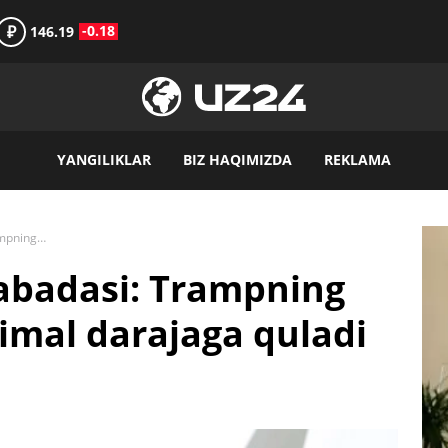
₽
-0.18
146.19
YANGILIKLAR
BIZ HAQIMIZDA
REKLAMA
Oq uyda inqiroz shabadasi: Trampning reytingi tarixiy minimal darajaga quladi
abadasi: Trampning
nimal darajaga quladi