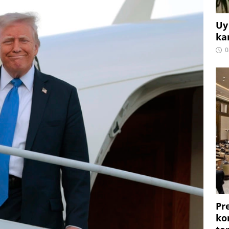
Uy
ka
0
Pr
ko