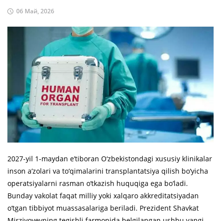
06 Май, 2026
2027-yil 1-maydan e’tiboran O‘zbekistondagi xususiy klinikalar
inson a’zolari va to‘qimalarini transplantatsiya qilish bo‘yicha
operatsiyalarni rasman o‘tkazish huquqiga ega bo‘ladi.
Bunday vakolat faqat milliy yoki xalqaro akkreditatsiyadan
o‘tgan tibbiyot muassasalariga beriladi. Prezident Shavkat
Mirziyoyevning tegishli farmonida belgilangan ushbu yangi