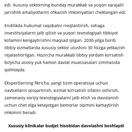
edi. Xususiy sektorning bunday murakkab va yuqori xarajatli
jarrohlik amaliyotlarini o‘tkazish imkoniyatlari cheklangan edi.
Endilikda hukumat raqobatni rivojlantirish, sohaga
investitsiyalarni jalb qilish va yuqori texnologiyali tibbiyot
ko‘lamini kengaytirishni maqsad qilgan. 2030-yilga borib
tibbiy xizmatlarda xususiy sektor ulushini 30 foizga yetkazish
rejalashtirilgan. Hozircha murakkab tibbiy yordam ko‘rsatish
bo‘yicha asosiy yuk hamon davlat muassasalari zimmasida
qolmoqda.
Ekspertlarning fikricha, yangi tizim operatsiya uchun
navbatlarni qisqartirish, xizmat ko‘rsatish sifatini oshirish,
zamonaviy xorijiy texnologiyalarni jalb etish va davolanish
uchun chet elga ketayotgan bemorlar oqimini kamaytirish
imkonini beradi.
Xususiy klinikalar budjet hisobidan davolashni boshlaydi