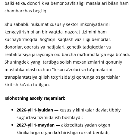
balki etika, donorlik va bemor xavfsizligi masalalari bilan ham
chambarchas bog‘liq.
Shu sababli, hukumat xususiy sektor imkoniyatlarini
kengaytirish bilan bir vaqtda, nazorat tizimini ham
kuchaytirmoqda. Sog‘liqni saqlash vazirligi bemorlar,
donorlar, operatsiya natijalari, genetik tadqiqotlar va
reabilitatsiya jarayoniga oid barcha ma’lumotlarga ega bo‘ladi.
Shuningdek, yangi tartibga solish mexanizmlarini qonuniy
mustahkamlash uchun “Inson a’zolari va to‘qimalarini
transplantatsiya qilish to‘g‘risida”gi qonunga o‘zgartishlar
kiritish ko‘zda tutilgan.
Islohotning asosiy raqamlari:
2026-yil 1-iyuldan
— xususiy klinikalar davlat tibbiy
sug‘urtasi tizimida ish boshlaydi;
2027-yil 1-maydan
— akkreditatsiyadan o‘tgan
klinikalarga organ ko‘chirishga ruxsat beriladi;