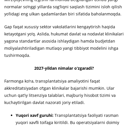
normalar so‘nggi yillarda sog‘liqni saqlash tizimini isloh qilish
yo‘lidagi eng ulkan qadamlardan biri sifatida baholanmoqda.
Gap faqat xususiy sektor vakolatlarini kengaytirish haqida
ketayotgani yo‘q. Aslida, hukumat davlat va nodavlat klinikalari
yagona standartlar asosida ishlaydigan hamda budjetdan
moliyalashtiriladigan mutlaqo yangi tibbiyot modelini ishga
tushirmoqda.
2027-yildan nimalar o‘zgaradi?
Farmonga ko‘ra, transplantatsiya amaliyotini faqat
akkreditatsiyadan o‘tgan klinikalar bajarishi mumkin. Ular
uchun qat’iy litsenziya talablari, majburiy hisobot tizimi va
kuchaytirilgan davlat nazorati joriy etiladi.
Yuqori xavf guruhi:
Transplantatsiya faoliyati rasman
yuqori xavfli toifaga kiritildi. Bu operatsiyalarni doimiy