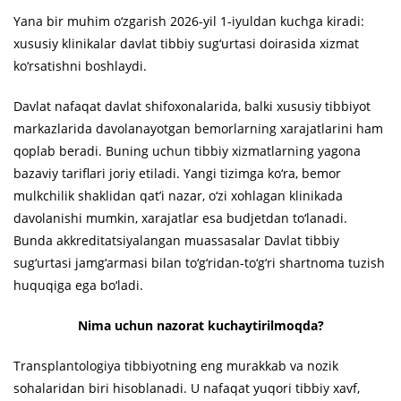
Yana bir muhim o‘zgarish 2026-yil 1-iyuldan kuchga kiradi:
xususiy klinikalar davlat tibbiy sug‘urtasi doirasida xizmat
ko‘rsatishni boshlaydi.
Davlat nafaqat davlat shifoxonalarida, balki xususiy tibbiyot
markazlarida davolanayotgan bemorlarning xarajatlarini ham
qoplab beradi. Buning uchun tibbiy xizmatlarning yagona
bazaviy tariflari joriy etiladi. Yangi tizimga ko‘ra, bemor
mulkchilik shaklidan qat’i nazar, o‘zi xohlagan klinikada
davolanishi mumkin, xarajatlar esa budjetdan to‘lanadi.
Bunda akkreditatsiyalangan muassasalar Davlat tibbiy
sug‘urtasi jamg‘armasi bilan to‘g‘ridan-to‘g‘ri shartnoma tuzish
huquqiga ega bo‘ladi.
Nima uchun nazorat kuchaytirilmoqda?
Transplantologiya tibbiyotning eng murakkab va nozik
sohalaridan biri hisoblanadi. U nafaqat yuqori tibbiy xavf,