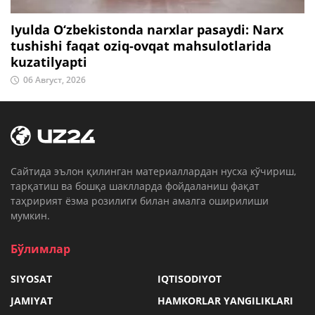
Iyulda O‘zbekistonda narxlar pasaydi: Narx
tushishi faqat oziq-ovqat mahsulotlarida
kuzatilyapti
06 Август, 2026
Cайтида эълон қилинган материаллардан нусха кўчириш,
тарқатиш ва бошқа шаклларда фойдаланиш фақат
таҳририят ёзма розилиги билан амалга оширилиши
мумкин.
Бўлимлар
SIYOSAT
IQTISODIYOT
JAMIYAT
HAMKORLAR YANGILIKLARI