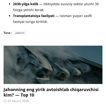
2030-yilga kelib
— tibbiyotda xususiy sektor ulushi 30
foizga yetishi kerak;
Transplantatsiya faoliyati
— rasman yuqori xavfli
faoliyat turiga kiritildi.
Теги :
JAMIYAT
Jahonning eng yirik avtoishlab chiqaruvchisi
kim? — Top 10
07 Август, 2026