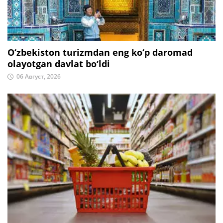
O‘zbekiston turizmdan eng ko‘p daromad
olayotgan davlat bo‘ldi
06 Август, 2026