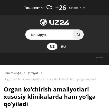
+26
Тошкент
Кечаси
+14
°
UZ
RU
Бош саҳифа
Jamiyat
Organ ko‘chirish amaliyotlari xususiy klinikalarda ham yo‘lga qo‘yiladi
Organ ko‘chirish amaliyotlari
xususiy klinikalarda ham yo‘lga
qo‘yiladi