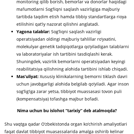
monitoring qilib borish, bemorlar va donorlar haqidagi
ma’lumotlarni Sog‘liqni saqlash vazirligiga majburiy
tartibda taqdim etish hamda tibbiy standartlarga rioya
etilishini qat’iy nazorat qilishni anglatadi.
Yagona talablar:
Sog‘liqni saqlash vazirligi
operatsiyadan oldingi majburiy tahlillar ro‘yxatini,
molekulyar-genetik tadqiqotlarga qo‘yiladigan talablarni
va laboratoriyalar ish tartibini tasdiqlashi kerak.
Shuningdek, vazirlik bemorlarni operatsiyadan keyingi
reabilitatsiya qilishning alohida tartibini ishlab chiqadi.
Mas’uliyat:
Xususiy klinikalarning bemorni tiklash davri
uchun javobgarligi alohida belgilab qo‘yiladi. Agar inson
sog‘lig‘iga zarar yetsa, tibbiyot muassasasi tovon puli
(kompensatsiya) to‘lashga majbur bo‘ladi.
Nima uchun bu islohot “tarixiy” deb atalmoqda?
Shu vaqtga qadar O‘zbekistonda organ ko‘chirish amaliyotlari
faqat davlat tibbiyot muasassalarida amalga oshirib kelinar