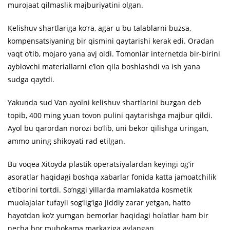
murojaat qilmaslik majburiyatini olgan.
Kelishuv shartlariga ko‘ra, agar u bu talablarni buzsa,
kompensatsiyaning bir qismini qaytarishi kerak edi. Oradan
vaqt o‘tib, mojaro yana avj oldi. Tomonlar internetda bir-birini
ayblovchi materiallarni e’lon qila boshlashdi va ish yana
sudga qaytdi.
Yakunda sud Van ayolni kelishuv shartlarini buzgan deb
topib, 400 ming yuan tovon pulini qaytarishga majbur qildi.
Ayol bu qarordan norozi bo‘lib, uni bekor qilishga uringan,
ammo uning shikoyati rad etilgan.
Bu voqea Xitoyda plastik operatsiyalardan keyingi og‘ir
asoratlar haqidagi boshqa xabarlar fonida katta jamoatchilik
e‘tiborini tortdi. So‘nggi yillarda mamlakatda kosmetik
muolajalar tufayli sog‘lig‘iga jiddiy zarar yetgan, hatto
hayotdan ko‘z yumgan bemorlar haqidagi holatlar ham bir
necha bor muhokama markaziga aylangan.