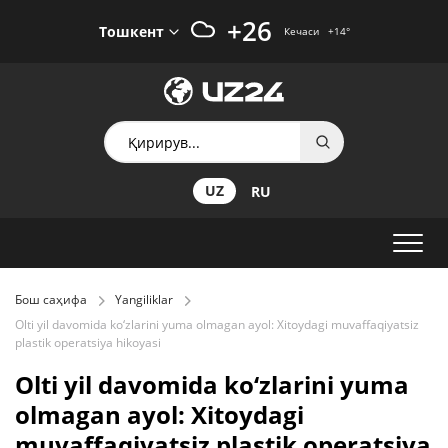
+26
Тошкент
Кечаси
+14
°
UZ
RU
Бош саҳифа
Yangiliklar
Olti yil davomida ko‘zlarini yuma olmagan ayol: Xitoydagi muvaffaqiyatsiz
plastik operatsiya hikoyasi
Olti yil davomida ko‘zlarini yuma
olmagan ayol: Xitoydagi
muvaffaqiyatsiz plastik operatsiya