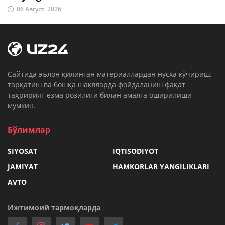
06 Август, 2026
Cайтида эълон қилинган материаллардан нусха кўчириш,
тарқатиш ва бошқа шаклларда фойдаланиш фақат
таҳририят ёзма розилиги билан амалга оширилиши
мумкин.
Бўлимлар
SIYOSAT
IQTISODIYOT
JAMIYAT
HAMKORLAR YANGILIKLARI
AVTO
Ижтимоий тармоқларда