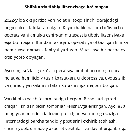
Shifokorda tibbiy litsenziyaga boʻlmagan
2022-yilda ekspertiza Van holatini to‘qqizinchi darajadagi
nogironlik sifatida tan olgan. Keyinchalik ma’lum bo‘lishicha,
operatsiyani amalga oshirgan mutaxassis tibbiy litsenziyaga
ega bo‘lmagan. Bundan tashqari, operatsiya o‘tkazilgan klinika
ham ruxsatnomasiz faoliyat yuritgan. Muassasa bir necha oy
o‘tib yopib qo‘yilgan.
Ayolning so‘zlariga ko‘ra, operatsiya oqibatlari uning ruhiy
holatiga ham jiddiy ta’sir ko‘rsatgan. U depressiya, uyqusizlik
va ijtimoiy yakkalanish bilan kurashishga majbur bo‘lgan.
Van klinika va shifokorni sudga bergan. Biroq sud qarori
chiqarilishidan oldin tomonlar kelishuvga erishgan. Ayol 850
ming yuan miqdorida tovon puli olgan va buning evaziga
internetdagi barcha tanqidiy postlarini o‘chirib tashlash,
shuningdek, ommaviy axborot vositalari va davlat organlariga