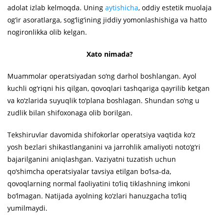
adolat izlab kelmoqda. Uning
aytishicha
, oddiy estetik muolaja
og‘ir asoratlarga, sog‘lig‘ining jiddiy yomonlashishiga va hatto
nogironlikka olib kelgan.
Xato nimada?
Muammolar operatsiyadan so‘ng darhol boshlangan. Ayol
kuchli og‘riqni his qilgan, qovoqlari tashqariga qayrilib ketgan
va ko‘zlarida suyuqlik to‘plana boshlagan. Shundan so‘ng u
zudlik bilan shifoxonaga olib borilgan.
Tekshiruvlar davomida shifokorlar operatsiya vaqtida ko‘z
yosh bezlari shikastlanganini va jarrohlik amaliyoti noto‘g‘ri
bajarilganini aniqlashgan. Vaziyatni tuzatish uchun
qo‘shimcha operatsiyalar tavsiya etilgan bo‘lsa-da,
qovoqlarning normal faoliyatini to‘liq tiklashning imkoni
bo‘lmagan. Natijada ayolning ko‘zlari hanuzgacha to‘liq
yumilmaydi.