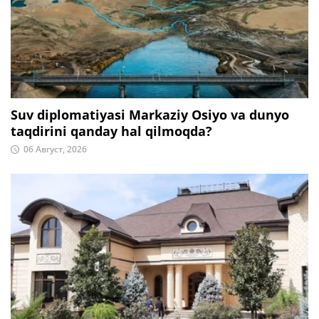
Suv diplomatiyasi Markaziy Osiyo va dunyo
taqdirini qanday hal qilmoqda?
06 Август, 2026