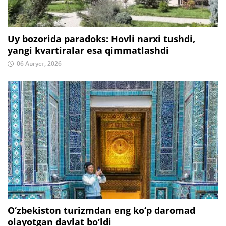
Uy bozorida paradoks: Hovli narxi tushdi,
yangi kvartiralar esa qimmatlashdi
06 Август, 2026
O‘zbekiston turizmdan eng ko‘p daromad
olayotgan davlat bo‘ldi