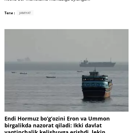
Теги :
JAMIYAT
Endi Hormuz bo‘g‘ozini Eron va Ummon
birgalikda nazorat qiladi: Ikki davlat
vaqtinchalik kelishuvga erishdi, lekin...