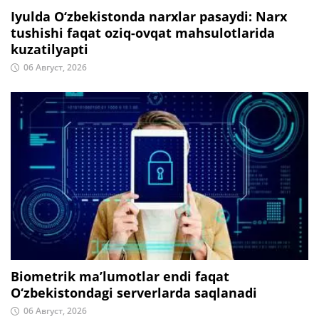
Iyulda O‘zbekistonda narxlar pasaydi: Narx
tushishi faqat oziq-ovqat mahsulotlarida
kuzatilyapti
06 Август, 2026
Biometrik ma’lumotlar endi faqat
O‘zbekistondagi serverlarda saqlanadi
06 Август, 2026