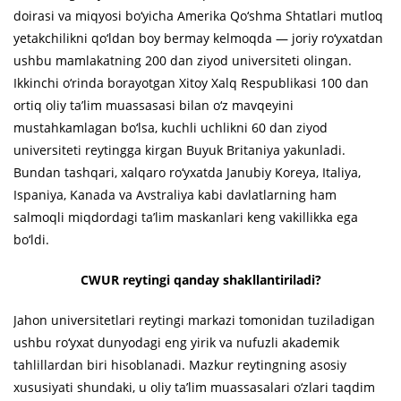
doirasi va miqyosi bo‘yicha Amerika Qo‘shma Shtatlari mutloq
yetakchilikni qo‘ldan boy bermay kelmoqda — joriy ro‘yxatdan
ushbu mamlakatning 200 dan ziyod universiteti olingan.
Ikkinchi o‘rinda borayotgan Xitoy Xalq Respublikasi 100 dan
ortiq oliy ta’lim muassasasi bilan o‘z mavqeyini
mustahkamlagan bo‘lsa, kuchli uchlikni 60 dan ziyod
universiteti reytingga kirgan Buyuk Britaniya yakunladi.
Bundan tashqari, xalqaro ro‘yxatda Janubiy Koreya, Italiya,
Ispaniya, Kanada va Avstraliya kabi davlatlarning ham
salmoqli miqdordagi ta’lim maskanlari keng vakillikka ega
bo‘ldi.
CWUR reytingi qanday shakllantiriladi?
Jahon universitetlari reytingi markazi tomonidan tuziladigan
ushbu ro‘yxat dunyodagi eng yirik va nufuzli akademik
tahlillardan biri hisoblanadi. Mazkur reytingning asosiy
xususiyati shundaki, u oliy ta’lim muassasalari o‘zlari taqdim