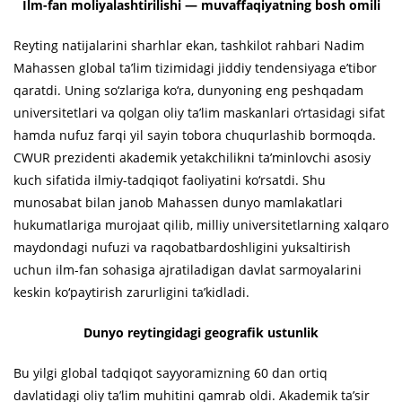
Ilm-fan moliyalashtirilishi — muvaffaqiyatning bosh omili
Reyting natijalarini sharhlar ekan, tashkilot rahbari Nadim
Mahassen global ta’lim tizimidagi jiddiy tendensiyaga e’tibor
qaratdi. Uning so‘zlariga ko‘ra, dunyoning eng peshqadam
universitetlari va qolgan oliy ta’lim maskanlari o‘rtasidagi sifat
hamda nufuz farqi yil sayin tobora chuqurlashib bormoqda.
CWUR prezidenti akademik yetakchilikni ta’minlovchi asosiy
kuch sifatida ilmiy-tadqiqot faoliyatini ko‘rsatdi. Shu
munosabat bilan janob Mahassen dunyo mamlakatlari
hukumatlariga murojaat qilib, milliy universitetlarning xalqaro
maydondagi nufuzi va raqobatbardoshligini yuksaltirish
uchun ilm-fan sohasiga ajratiladigan davlat sarmoyalarini
keskin ko‘paytirish zarurligini ta’kidladi.
Dunyo reytingidagi geografik ustunlik
Bu yilgi global tadqiqot sayyoramizning 60 dan ortiq
davlatidagi oliy ta’lim muhitini qamrab oldi. Akademik ta’sir