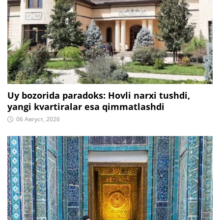
Uy bozorida paradoks: Hovli narxi tushdi,
yangi kvartiralar esa qimmatlashdi
06 Август, 2026