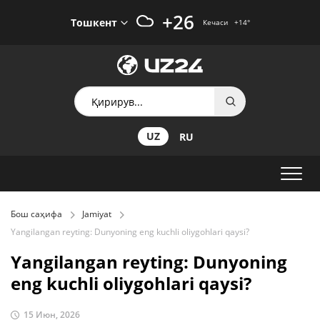
+26
Тошкент
Кечаси
+14
°
UZ
RU
Бош саҳифа
Jamiyat
Yangilangan reyting: Dunyoning eng kuchli oliygohlari qaysi?
Yangilangan reyting: Dunyoning
eng kuchli oliygohlari qaysi?
15 Июн, 2026