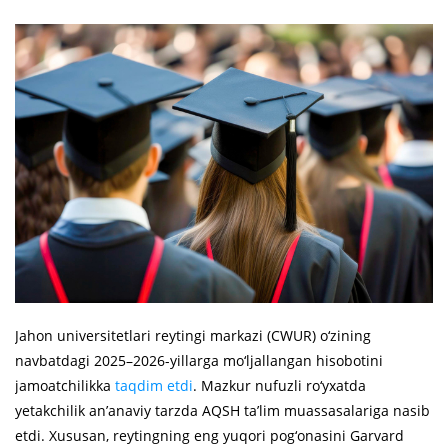
Jahon universitetlari reytingi markazi (CWUR) o‘zining
navbatdagi 2025–2026-yillarga mo‘ljallangan hisobotini
jamoatchilikka
taqdim etdi
. Mazkur nufuzli ro‘yxatda
yetakchilik an’anaviy tarzda AQSH ta’lim muassasalariga nasib
etdi. Xususan, reytingning eng yuqori pog‘onasini Garvard