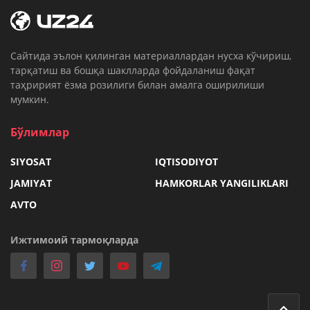
Cайтида эълон қилинган материаллардан нусха кўчириш,
тарқатиш ва бошқа шаклларда фойдаланиш фақат
таҳририят ёзма розилиги билан амалга оширилиши
мумкин.
Бўлимлар
SIYOSAT
IQTISODIYOT
JAMIYAT
HAMKORLAR YANGILIKLARI
AVTO
Ижтимоий тармоқларда