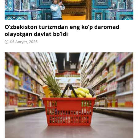
O‘zbekiston turizmdan eng ko‘p daromad
olayotgan davlat bo‘ldi
06 Август, 2026