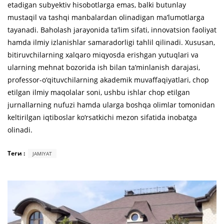
etadigan subyektiv hisobotlarga emas, balki butunlay
mustaqil va tashqi manbalardan olinadigan ma’lumotlarga
tayanadi. Baholash jarayonida ta’lim sifati, innovatsion faoliyat
hamda ilmiy izlanishlar samaradorligi tahlil qilinadi. Xususan,
bitiruvchilarning xalqaro miqyosda erishgan yutuqlari va
ularning mehnat bozorida ish bilan ta’minlanish darajasi,
professor-o‘qituvchilarning akademik muvaffaqiyatlari, chop
etilgan ilmiy maqolalar soni, ushbu ishlar chop etilgan
jurnallarning nufuzi hamda ularga boshqa olimlar tomonidan
keltirilgan iqtiboslar ko‘rsatkichi mezon sifatida inobatga
olinadi.
Теги :
JAMIYAT