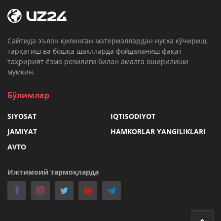
Cайтида эълон қилинган материаллардан нусха кўчириш,
тарқатиш ва бошқа шаклларда фойдаланиш фақат
таҳририят ёзма розилиги билан амалга оширилиши
мумкин.
Бўлимлар
SIYOSAT
IQTISODIYOT
JAMIYAT
HAMKORLAR YANGILIKLARI
AVTO
Ижтимоий тармоқларда