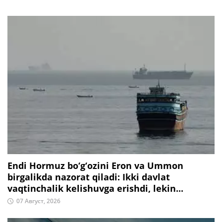
Endi Hormuz bo‘g‘ozini Eron va Ummon
birgalikda nazorat qiladi: Ikki davlat
vaqtinchalik kelishuvga erishdi, lekin...
07 Август, 2026