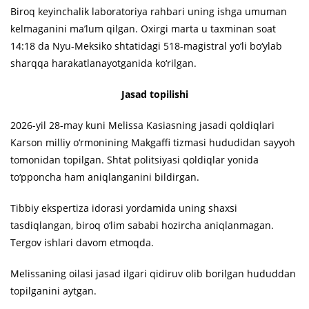
Biroq keyinchalik laboratoriya rahbari uning ishga umuman
kelmaganini ma’lum qilgan. Oxirgi marta u taxminan soat
14:18 da Nyu-Meksiko shtatidagi 518-magistral yo‘li bo‘ylab
sharqqa harakatlanayotganida ko‘rilgan.
Jasad topilishi
2026-yil 28-may kuni Melissa Kasiasning jasadi qoldiqlari
Karson milliy o‘rmonining Makgaffi tizmasi hududidan sayyoh
tomonidan topilgan. Shtat politsiyasi qoldiqlar yonida
to‘pponcha ham aniqlanganini bildirgan.
Tibbiy ekspertiza idorasi yordamida uning shaxsi
tasdiqlangan, biroq o‘lim sababi hozircha aniqlanmagan.
Tergov ishlari davom etmoqda.
Melissaning oilasi jasad ilgari qidiruv olib borilgan hududdan
topilganini aytgan.