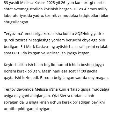
53 yoshli Melissa Kasias 2025-yil 26-iyun kuni oxirgi marta
shtat avtomagistralida ko‘rinish bergan. U Los Alamos milliy
laboratoriyasida yadro, kosmik va mudofaa tadqiqotlari bilan
shug‘ullangan.
Tergov ma’lumotlariga ko‘ra, o‘sha kuni u AQSHning yadro
quroli zaxirasini saqlashga yordam beruvchi obyektga olib
borilgan. Eri Mark Kasiasning aytishicha, u rafiqasini ertalab
soat 06:15 da ko‘rgan va Melissa ish joyiga ketgan.
Keyinchalik u ish bilan bog‘liq hudud ichida boshqa joyga
borishi kerak bo‘lgan. Mashinani esa soat 11:00 gacha
qaytarishi lozim edi. Biroq u belgilangan vaqtda qaytmagan.
Tergov davomida Melissa o‘sha kuni ertalab qisqa muddatga
uyiga qaytgani aniqlangan. Qizi Sierra undan sabab
so‘raganida, u ishga kirish uchun kerak bo‘ladigan beyjikni
unutib qoldirganini aytgan.