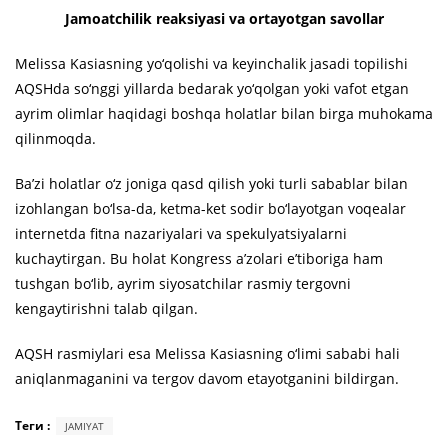
Jamoatchilik reaksiyasi va ortayotgan savollar
Melissa Kasiasning yo‘qolishi va keyinchalik jasadi topilishi
AQSHda so‘nggi yillarda bedarak yo‘qolgan yoki vafot etgan
ayrim olimlar haqidagi boshqa holatlar bilan birga muhokama
qilinmoqda.
Ba’zi holatlar o‘z joniga qasd qilish yoki turli sabablar bilan
izohlangan bo‘lsa-da, ketma-ket sodir bo‘layotgan voqealar
internetda fitna nazariyalari va spekulyatsiyalarni
kuchaytirgan. Bu holat Kongress a’zolari e’tiboriga ham
tushgan bo‘lib, ayrim siyosatchilar rasmiy tergovni
kengaytirishni talab qilgan.
AQSH rasmiylari esa Melissa Kasiasning o‘limi sababi hali
aniqlanmaganini va tergov davom etayotganini bildirgan.
Теги :
JAMIYAT