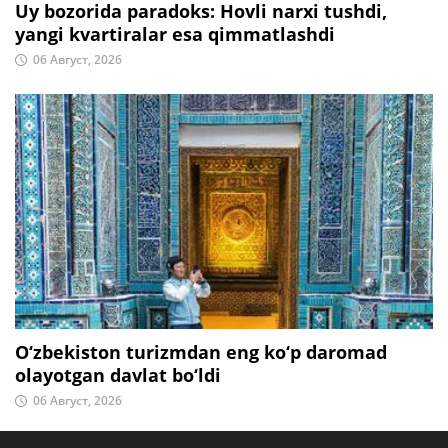
Uy bozorida paradoks: Hovli narxi tushdi,
yangi kvartiralar esa qimmatlashdi
06 Август, 2026
O‘zbekiston turizmdan eng ko‘p daromad
olayotgan davlat bo‘ldi
06 Август, 2026