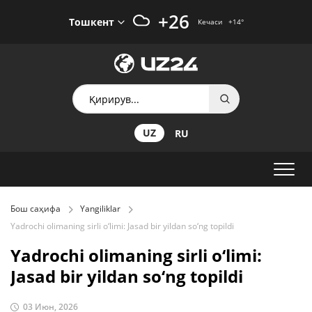
+26
Тошкент
Кечаси
+14
°
UZ
RU
Бош саҳифа
Yangiliklar
Yadrochi olimaning sirli o‘limi: Jasad bir yildan so‘ng topildi
Yadrochi olimaning sirli o‘limi:
Jasad bir yildan so‘ng topildi
03 Июн, 2026