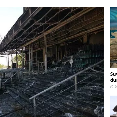
Su
du
0