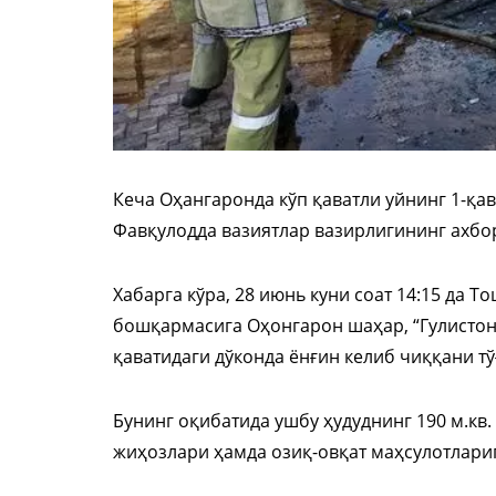
Кеча Оҳангаронда кўп қаватли уйнинг 1-қав
Фавқулодда вазиятлар вазирлигининг ахбо
Хабарга кўра, 28 июнь куни соат 14:15 да 
бошқармасига Оҳонгарон шаҳар, “Гулистон
қаватидаги дўконда ёнғин келиб чиққани тў
Бунинг оқибатида ушбу ҳудуднинг 190 м.кв.
жиҳозлари ҳамда озиқ-овқат маҳсулотлариг