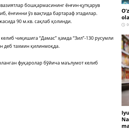
 вазиятлар бошқармасининг ёнғин-қутқарув
O‘
иб, ёнғинни ўз вақтида бартараф этадилар.
ol
асида 90 м.кв. сақлаб қолинди.
0
келиб чиқишига “Дамас” ҳамда “Зил”-130 русумли
н деб тахмин қилинмоқда.
брланган фуқаролар бўйича маълумот келиб
Iy
Na
ma