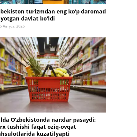
zbekiston turizmdan eng ko‘p daromad
ayotgan davlat bo‘ldi
6 Август, 2026
ulda O‘zbekistonda narxlar pasaydi:
rx tushishi faqat oziq-ovqat
hsulotlarida kuzatilyapti