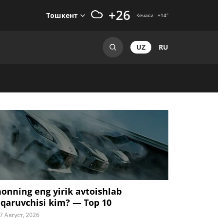
+26
Тошкент
Кечаси
+14
°
UZ
RU
honning eng yirik avtoishlab
iqaruvchisi kim? — Top 10
7 Август, 2026