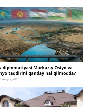
v diplomatiyasi Markaziy Osiyo va
nyo taqdirini qanday hal qilmoqda?
6 Август, 2026