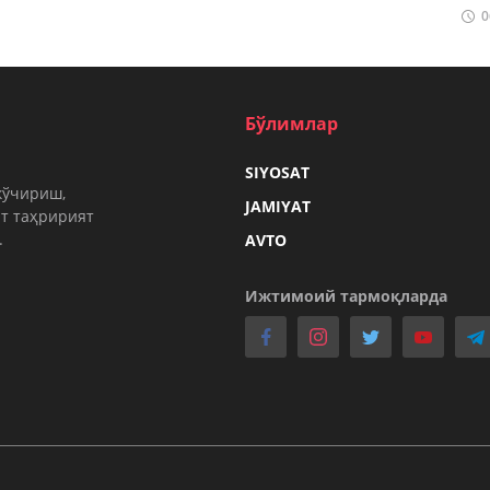
0
Бўлимлар
SIYOSAT
кўчириш,
JAMIYAT
т таҳририят
.
AVTO
Ижтимоий тармоқларда