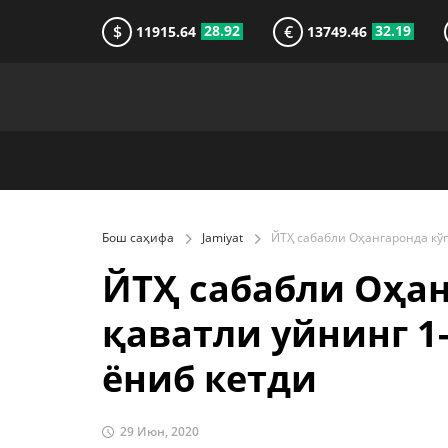
$
€
28.92
32.19
11915.64
13749.46
Бош саҳифа
Jamiyat
ЙТҲ сабабли Оҳан
қаватли уйнинг 1
ёниб кетди
29 Июн, 2020