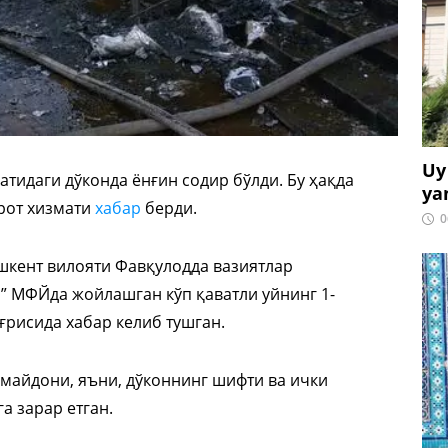
Uy
атидаги дўконда ёнғин содир бўлди. Бу ҳақда
ya
рот хизмати
хабар
берди.
0
Тошкент вилояти Фавқулодда вазиятлар
” МФЙда жойлашган кўп қаватли уйнинг 1-
ғрисида хабар келиб тушган.
 майдони, яъни, дўконнинг шифти ва ички
а зарар етган.