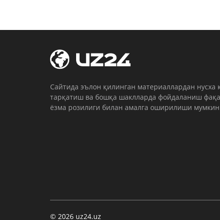
Cайтида эълон қилинган материаллардан нусха 
тарқатиш ва бошқа шаклларда фойдаланиш фақа
ёзма розилиги билан амалга оширилиши мумкин
© 2026 uz24.uz