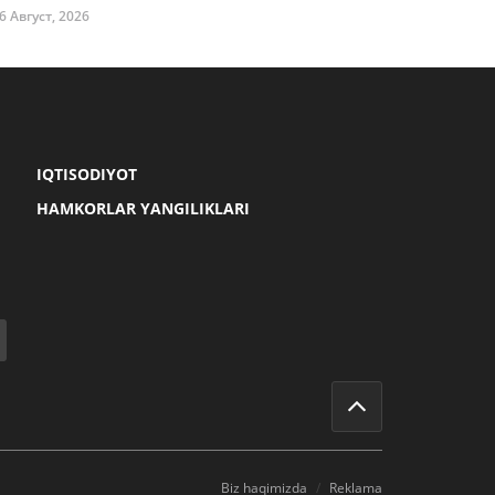
6 Август, 2026
IQTISODIYOT
HAMKORLAR YANGILIKLARI
Biz haqimizda
Reklama