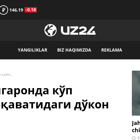
₽
-0.18
146.19
YANGILIKLAR
BIZ HAQIMIZDA
REKLAMA
ЙТҲ сабабли Оҳангаронда кўп қаватли уйнинг 1-қаватидаги дўкон ёниб кетди
гаронда кўп
-қаватидаги дўкон
Ja
ch
0