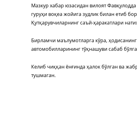
Мазкур хабар юзасидан вилоят Фавқулодда
гуруҳи воқеа жойига зудлик билан етиб бор
Қутқарувчиларнинг саъй-ҳаракатлари натиж
Бирламчи маълумотларга кўра, ҳодисанинг 
автомобилларининг тўқнашуви сабаб бўлга
Келиб чиққан ёнғинда ҳалок бўлган ва жа
тушмаган.