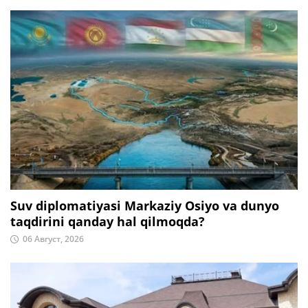
Suv diplomatiyasi Markaziy Osiyo va dunyo
taqdirini qanday hal qilmoqda?
06 Август, 2026