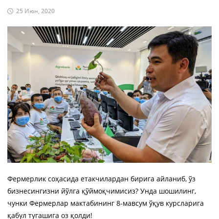
25 Июн, 2020
Фермерлик соҳасида етакчилардан бирига айланиб, ўз
бизнесингизни йўлга қўймоқчимисиз? Унда шошилинг,
чунки Фермерлар мактабининг 8-мавсум ўқув курсларига
қабул тугашига оз қолди!