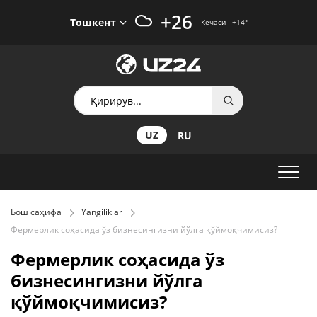
+26
Тошкент
Кечаси
+14
°
UZ
RU
Бош саҳифа
Yangiliklar
Фермерлик соҳасида ўз бизнесингизни йўлга қўймоқчимисиз?
Фермерлик соҳасида ўз
бизнесингизни йўлга
қўймоқчимисиз?