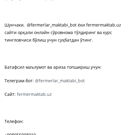
Шунчаки, @fermerlar_maktabi_bot ёки fermermaktab.uz
сайти орқали онлайн сўровнома тўлдиринг ва курс
тингловчиси бўлиш учун суҳбатдан ўтинг.
Батафсил маълумот ва ариза топшириш учун:
Телеграм-бот:
@fermerlar_maktabi_bot
Сайт:
fermermaktab.uz
Телефон:
+998955008010