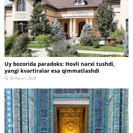
Uy bozorida paradoks: Hovli narxi tushdi,
yangi kvartiralar esa qimmatlashdi
06 Август, 2026