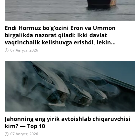
Endi Hormuz bo‘g‘ozini Eron va Ummon
birgalikda nazorat qiladi: Ikki davlat
vaqtinchalik kelishuvga erishdi, lekin...
07 Август, 2026
Jahonning eng yirik avtoishlab chiqaruvchisi
kim? — Top 10
07 Август, 2026