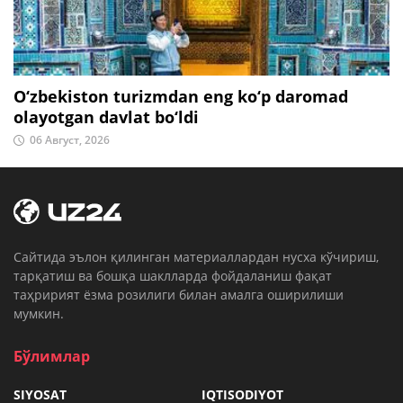
O‘zbekiston turizmdan eng ko‘p daromad
olayotgan davlat bo‘ldi
06 Август, 2026
Cайтида эълон қилинган материаллардан нусха кўчириш,
тарқатиш ва бошқа шаклларда фойдаланиш фақат
таҳририят ёзма розилиги билан амалга оширилиши
мумкин.
Бўлимлар
SIYOSAT
IQTISODIYOT