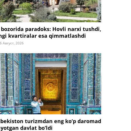
 bozorida paradoks: Hovli narxi tushdi,
ngi kvartiralar esa qimmatlashdi
6 Август, 2026
zbekiston turizmdan eng ko‘p daromad
ayotgan davlat bo‘ldi