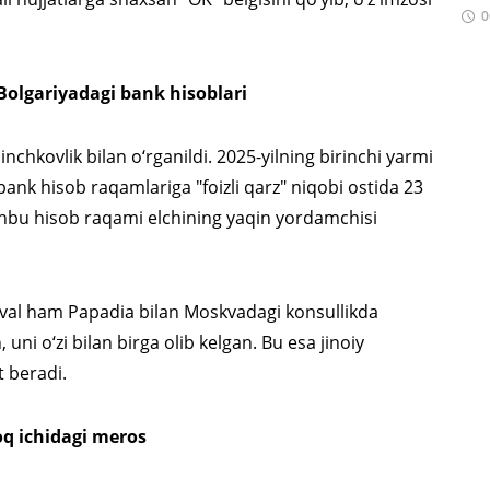
0
 Bolgariyadagi bank hisoblari
chkovlik bilan o‘rganildi. 2025-yilning birinchi yarmi
bank hisob raqamlariga "foizli qarz" niqobi ostida 23
shbu hisob raqami elchining yaqin yordamchisi
avval ham Papadia bilan Moskvadagi konsullikda
ni o‘zi bilan birga olib kelgan. Bu esa jinoiy
 beradi.
oq ichidagi meros