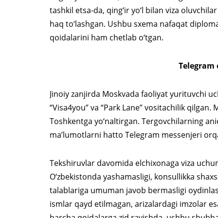
tashkil etsa-da, qing‘ir yo‘l bilan viza oluvch
haq to‘lashgan. Ushbu sxema nafaqat diplomatik
qoidalarini ham chetlab o‘tgan.
Telegram 
Jinoiy zanjirda Moskvada faoliyat yurituvchi uc
“Visa4you” va “Park Lane” vositachilik qilgan. Ma
Toshkentga yo‘naltirgan. Tergovchilarning aniq
ma’lumotlarni hatto Telegram messenjeri orqali
Tekshiruvlar davomida elchixonaga viza uchun 
O‘zbekistonda yashamasligi, konsullikka shax
talablariga umuman javob bermasligi oydinlash
ismlar qayd etilmagan, arizalardagi imzolar es
barcha qoidalarga zid ravishda, ushbu shubhali