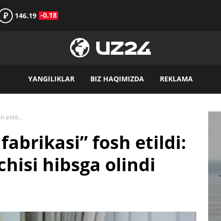
₽
-0.18
146.19
YANGILIKLAR
BIZ HAQIMIZDA
REKLAMA
Toshkentdagi “viza fabrikasi” fosh etildi: Italiyaning sobiq elchisi hibsga olindi
abrikasi” fosh etildi:
chisi hibsga olindi