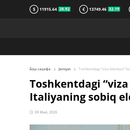
$
€
28.92
32.19
11915.64
13749.46
Бош саҳифа
Jamiyat
Toshkentdagi “viza f
Italiyaning sobiq el
09 Май, 2026