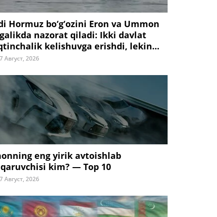
di Hormuz bo‘g‘ozini Eron va Ummon
galikda nazorat qiladi: Ikki davlat
tinchalik kelishuvga erishdi, lekin...
7 Август, 2026
honning eng yirik avtoishlab
iqaruvchisi kim? — Top 10
7 Август, 2026