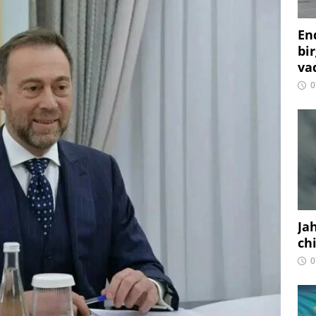
En
bir
vaq
0
Ja
ch
0