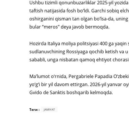
Ushbu tizimli qonunbuzarliklar 2025-yil yozida 
taftish natijasida fosh bo‘ldi. Garchi sobiq el
oshirganini qisman tan olgan bo‘lsa-da, uning 
bular “meros” deya javob bermoqda.
Hozirda Italiya moliya politsiyasi 400 ga yaqin 
sudlanuvchining Rossiyaga qochib ketish va u
sababli, unga nisbatan qamoq ehtiyot chorasini
Ma’lumot o‘rnida, Pergabriele Papadia O‘zbeki
yo‘g‘i bir yil davom ettirgan. 2026-yil yanvar 
Gvido de Sanktis boshqarib kelmoqda.
Теги :
JAMIYAT