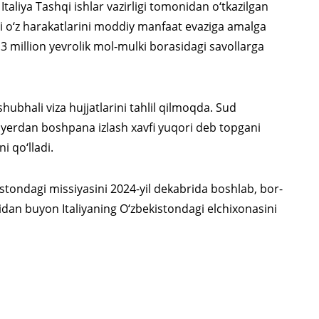
Italiya Tashqi ishlar vazirligi tomonidan o‘tkazilgan
chi o‘z harakatlarini moddiy manfaat evaziga amalga
3 million yevrolik mol-mulki borasidagi savollarga
shubhali viza hujjatlarini tahlil qilmoqda. Sud
 yerdan boshpana izlash xavfi yuqori deb topgani
 qo‘lladi.
stondagi missiyasini 2024-yil dekabrida boshlab, bor-
oyidan buyon Italiyaning O‘zbekistondagi elchixonasini