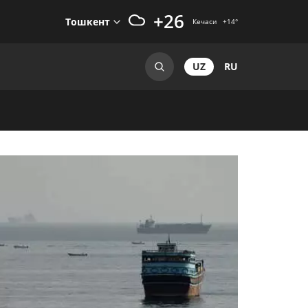
+26
Тошкент
Кечаси
+14
°
UZ
RU