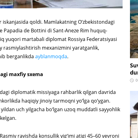
ar iskanjasida qoldi. Mamlakatning O‘zbekistondagi
le Papadia de Bottini di Sant-Aneze Rim huquq-
biq yuqori martabali diplomat Rossiya Federatsiyasi
 rasmiylashtirish mexanizmini yaratganlik,
hib berganlikda
ayblanmoqda
.
Su
du
agi maxfiy sxema
0
dagi diplomatik missiyaga rahbarlik qilgan davrida
orlikda haqiqiy jinoiy tarmoqni yo‘lga qo‘ygan.
r yildan uch yilgacha bo‘lgan uzoq muddatli sayyohlik
 kelgan.
 Rasmiy ravishda konsullik yig‘imi atigi 45–60 yevroni