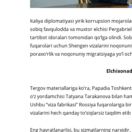
Italiya diplomatiyasi yirik korrupsion mojarol
sobiq favqulodda va muxtor elchisi Pergabrie
tartibot idoralari tomonidan qo‘lga olindi. So
fuqarolari uchun Shengen vizalarini noqonuniy
poraxo‘rlik va noqonuniy migratsiyaga yo‘l oc
Elchixonad
Tergov materiallariga ko‘ra, Papadia Toshkent
o‘z yordamchisi Tatyana Tarakanova bilan hamk
Ushbu “viza fabrikasi” Rossiya fuqarolariga bi
vizalarini hech qanday to‘siqlarsiz taqdim etib
Eng hayratlanarlisi, bu xizmatlarning narxidir.