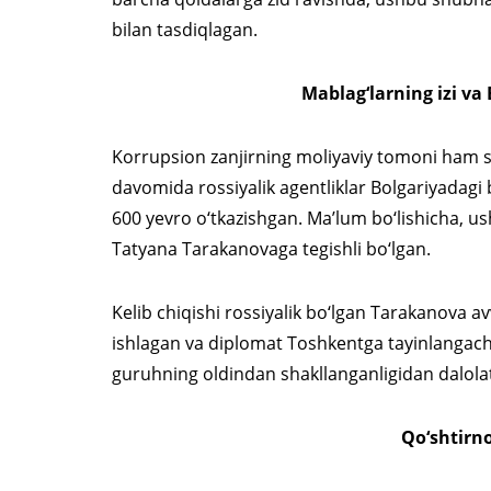
bilan tasdiqlagan.
Mablag‘larning izi va
Korrupsion zanjirning moliyaviy tomoni ham sin
davomida rossiyalik agentliklar Bolgariyadagi 
600 yevro o‘tkazishgan. Ma’lum bo‘lishicha, u
Tatyana Tarakanovaga tegishli bo‘lgan.
Kelib chiqishi rossiyalik bo‘lgan Tarakanova 
ishlagan va diplomat Toshkentga tayinlangach, u
guruhning oldindan shakllanganligidan dalolat
Qo‘shtirn