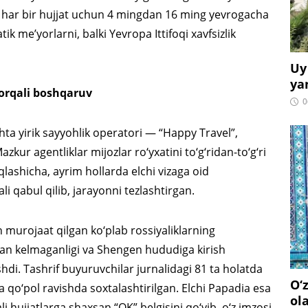
ilar har bir hujjat uchun 4 mingdan 16 ming yevrogacha
 me’yorlarni, balki Yevropa Ittifoqi xavfsizlik
Uy
ya
orqali boshqaruv
0
hta yirik sayyohlik operatori — “Happy Travel”,
zkur agentliklar mijozlar ro‘yxatini to‘g‘ridan-to‘g‘ri
lashicha, ayrim hollarda elchi vizaga oid
 qabul qilib, jarayonni tezlashtirgan.
murojaat qilgan ko‘plab rossiyaliklarning
san kelmaganligi va Shengen hududiga kirish
di. Tashrif buyuruvchilar jurnalidagi 81 ta holatda
O‘
a qo‘pol ravishda soxtalashtirilgan. Elchi Papadia esa
ol
 hujjatlarga shaxsan “OK” belgisini qo‘yib, o‘z imzosi