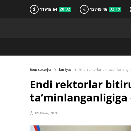
$
€
28.92
32.19
11915.64
13749.46
Бош саҳифа
Jamiyat
Endi rektorlar bitir
ta’minlanganligiga
09 Июн, 2026