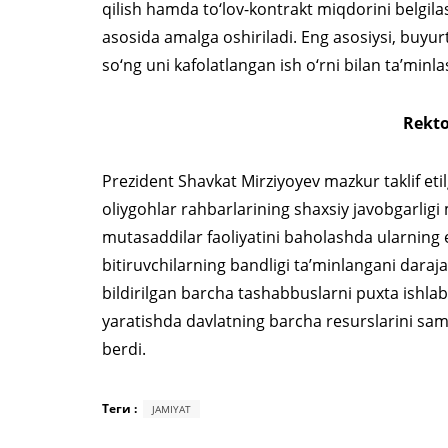
qilish hamda to‘lov-kontrakt miqdorini belgilas
asosida amalga oshiriladi. Eng asosiysi, buyu
so‘ng uni kafolatlangan ish o‘rni bilan ta’minl
Rekto
Prezident Shavkat Mirziyoyev mazkur taklif etilg
oliygohlar rahbarlarining shaxsiy javobgarligi m
mutasaddilar faoliyatini baholashda ularning e
bitiruvchilarning bandligi ta’minlangani daraj
bildirilgan barcha tashabbuslarni puxta ishlab
yaratishda davlatning barcha resurslarini sama
berdi.
Теги :
JAMIYAT