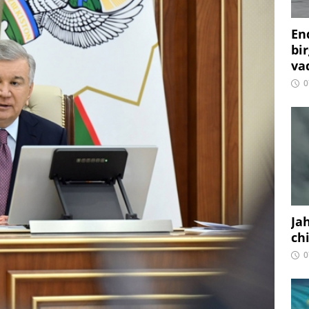
En
bir
vaq
0
Ja
ch
0