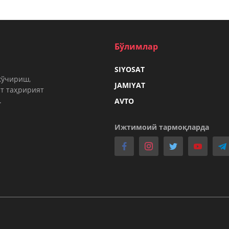
Бўлимлар
SIYOSAT
кўчириш,
JAMIYAT
т таҳририят
.
AVTO
Ижтимоий тармоқларда