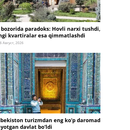
 bozorida paradoks: Hovli narxi tushdi,
ngi kvartiralar esa qimmatlashdi
6 Август, 2026
zbekiston turizmdan eng ko‘p daromad
ayotgan davlat bo‘ldi