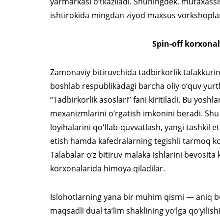
yarmarkasi o‘tkaziladi. Shuningdek, mutaxassis
ishtirokida mingdan ziyod maxsus vorkshoplar (
Spin-off korxona
Zamonaviy bitiruvchida tadbirkorlik tafakkuri
boshlab respublikadagi barcha oliy o‘quv yurt
“Tadbirkorlik asoslari” fani kiritiladi. Bu yosh
mexanizmlarini o‘rgatish imkonini beradi. Shu 
loyihalarini qoʻllab-quvvatlash, yangi tashkil e
etish hamda kafedralarning tegishli tarmoq korx
Talabalar o‘z bitiruv malaka ishlarini bevosita
korxonalarida himoya qiladilar.
Islohotlarning yana bir muhim qismi — aniq
maqsadli dual ta’lim shaklining yo‘lga qo‘yilis