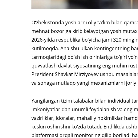
O‘zbekistonda yoshlarni oliy ta’lim bilan qamra
mehnat bozoriga kirib kelayotgan yosh mutax
2026-yilda respublika bo‘yicha jami 320 ming n
kutilmoqda. Ana shu ulkan kontingentning bandl
tarmoqlaridagi bo‘sh ish o‘rinlariga to‘g‘ri yo‘
quvvatlash davlat siyosatining eng muhim ustu
Prezident Shavkat Mirziyoyev ushbu masalalar
va sohaga mutlaqo yangi mexanizmlarni joriy e
Yangilangan tizim talabalar bilan individual ta
imkoniyatlaridan unumli foydalanish va eng mu
vazirliklar, idoralar, mahalliy hokimliklar hamd
keskin oshirishni ko‘zda tutadi. Endilikda ushb
platformasi orqali monitoring qilib boriladi ha