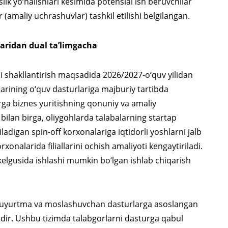
lik yo‘nalishlari kesimida potensial ish beruvchilar
amaliy uchrashuvlar) tashkil etilishi belgilangan.
laridan dual ta’limgacha
ni shakllantirish maqsadida 2026/2027-o‘quv yilidan
larining o‘quv dasturlariga majburiy tartibda
larga biznes yuritishning qonuniy va amaliy
bilan birga, oliygohlarda talabalarning startap
tiladigan spin-off korxonalariga iqtidorli yoshlarni jalb
onalarida filiallarini ochish amaliyoti kengaytiriladi.
 kelgusida ishlashi mumkin bo‘lgan ishlab chiqarish
 buyurtma va moslashuvchan dasturlarga asoslangan
hidir. Ushbu tizimda talabgorlarni dasturga qabul