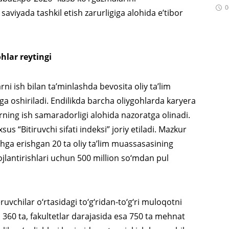
0
viyada tashkil etish zarurligiga alohida e’tibor
hlar reytingi
ni ish bilan ta’minlashda bevosita oliy ta’lim
lga oshiriladi. Endilikda barcha oliygohlarda karyera
ularning ish samaradorligi alohida nazoratga olinadi.
s “Bitiruvchi sifati indeksi” joriy etiladi. Mazkur
ichga erishgan 20 ta oliy ta’lim muassasasining
ojlantirishlari uchun 500 million so‘mdan pul
ruvchilar o‘rtasidagi to‘g‘ridan-to‘g‘ri muloqotni
 360 ta, fakultetlar darajasida esa 750 ta mehnat