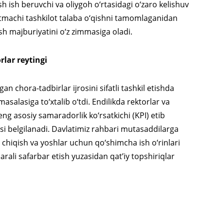
h ish beruvchi va oliygoh o‘rtasidagi o‘zaro kelishuv
rtmachi tashkilot talaba o‘qishni tamomlaganidan
ash majburiyatini o‘z zimmasiga oladi.
rlar reytingi
an chora-tadbirlar ijrosini sifatli tashkil etishda
asalasiga to‘xtalib o‘tdi. Endilikda rektorlar va
ng asosiy samaradorlik ko‘rsatkichi (KPI) etib
asi belgilanadi. Davlatimiz rahbari mutasaddilarga
 chiqish va yoshlar uchun qo‘shimcha ish o‘rinlari
rali safarbar etish yuzasidan qat’iy topshiriqlar