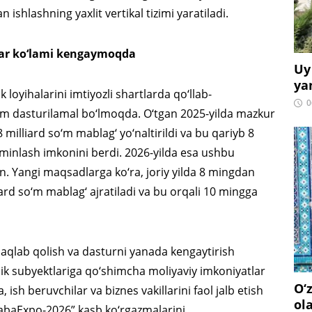
n ishlashning yaxlit vertikal tizimi yaratiladi.
lar ko‘lami kengaymoqda
Uy
ya
k loyihalarini imtiyozli shartlarda qo‘llab-
0
m dasturilamal bo‘lmoqda. O‘tgan 2025-yilda mazkur
milliard so‘m mablag‘ yo‘naltirildi va bu qariyb 8
minlash imkonini berdi. 2026-yilda esa ushbu
gan. Yangi maqsadlarga ko‘ra, joriy yilda 8 mingdan
iard so‘m mablag‘ ajratiladi va bu orqali 10 mingga
qlab qolish va dasturni yanada kengaytirish
ik subyektlariga qo‘shimcha moliyaviy imkoniyatlar
O‘
a, ish beruvchilar va biznes vakillarini faol jalb etish
ol
abaExpo-2026” kasb ko‘rgazmalarini