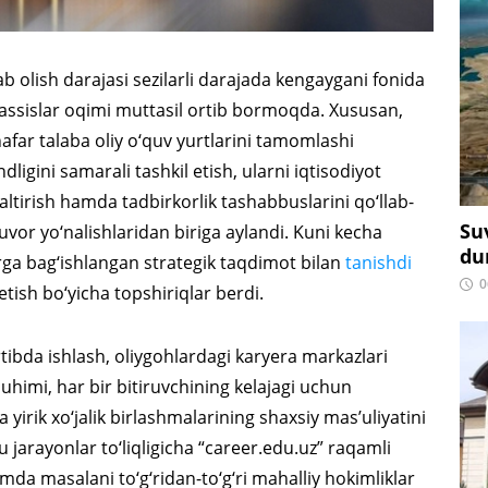
b olish darajasi sezilarli darajada kengaygani fonida
assislar oqimi muttasil ortib bormoqda. Xususan,
afar talaba oliy o‘quv yurtlarini tamomlashi
igini samarali tashkil etish, ularni iqtisodiyot
naltirish hamda tadbirkorlik tashabbuslarini qo‘llab-
Su
vor yo‘nalishlaridan biriga aylandi. Kuni kecha
du
ga bag‘ishlangan strategik taqdimot bilan
tanishdi
0
tish bo‘yicha topshiriqlar berdi.
rtibda ishlash, oliygohlardagi karyera markazlari
himi, har bir bitiruvchining kelajagi uchun
a yirik xo‘jalik birlashmalarining shaxsiy mas’uliyatini
u jarayonlar to‘liqligicha “career.edu.uz” raqamli
mda masalani to‘g‘ridan-to‘g‘ri mahalliy hokimliklar