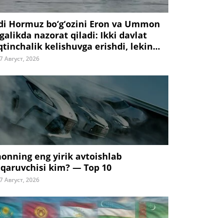
di Hormuz bo‘g‘ozini Eron va Ummon
galikda nazorat qiladi: Ikki davlat
tinchalik kelishuvga erishdi, lekin...
7 Август, 2026
honning eng yirik avtoishlab
iqaruvchisi kim? — Top 10
7 Август, 2026