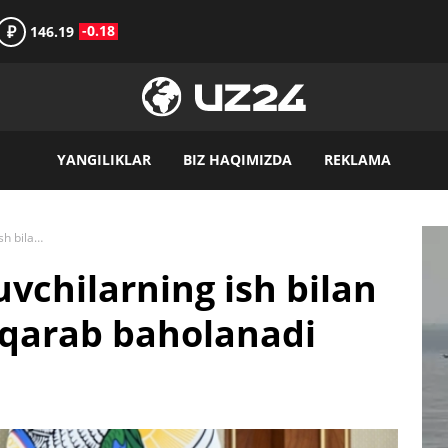
₽
-0.18
146.19
YANGILIKLAR
BIZ HAQIMIZDA
REKLAMA
Endi rektorlar bitiruvchilarning ish bilan ta’minlanganligiga qarab baholanadi
uvchilarning ish bilan
 qarab baholanadi