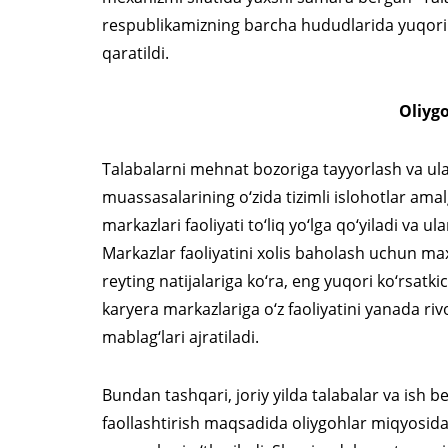
respublikamizning barcha hududlarida yuqori sa
qaratildi.
Oliygo
Talabalarni mehnat bozoriga tayyorlash va ular
muassasalarining o‘zida tizimli islohotlar ama
markazlari faoliyati to‘liq yo‘lga qo‘yiladi va 
Markazlar faoliyatini xolis baholash uchun maxsu
reyting natijalariga ko‘ra, eng yuqori ko‘rsatk
karyera markazlariga o‘z faoliyatini yanada riv
mablag‘lari ajratiladi.
Bundan tashqari, joriy yilda talabalar va ish be
faollashtirish maqsadida oliygohlar miqyosida