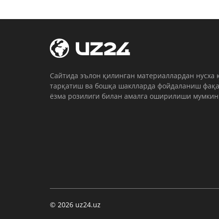
Cайтида эълон қилинган материаллардан нусха 
тарқатиш ва бошқа шаклларда фойдаланиш фақа
ёзма розилиги билан амалга оширилиши мумкин
© 2026 uz24.uz