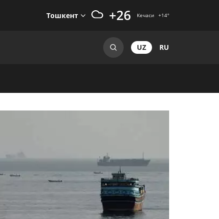
+26
Тошкент
Кечаси
+14
°
UZ
RU