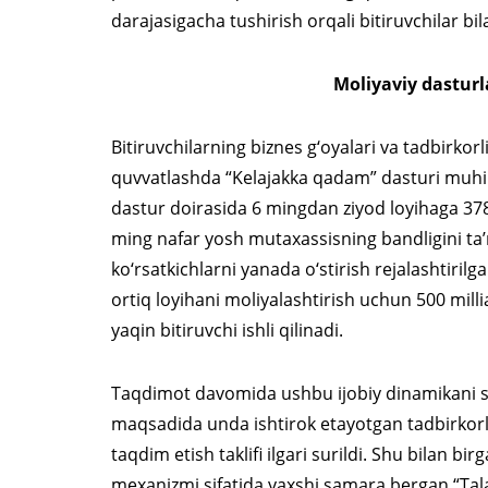
darajasigacha tushirish orqali bitiruvchilar bila
Moliyaviy dastur
Bitiruvchilarning biznes g‘oyalari va tadbirkorli
quvvatlashda “Kelajakka qadam” dasturi muhi
dastur doirasida 6 mingdan ziyod loyihaga 378 
ming nafar yosh mutaxassisning bandligini ta’
ko‘rsatkichlarni yanada o‘stirish rejalashtiril
ortiq loyihani moliyalashtirish uchun 500 mill
yaqin bitiruvchi ishli qilinadi.
Taqdimot davomida ushbu ijobiy dinamikani sa
maqsadida unda ishtirok etayotgan tadbirkorl
taqdim etish taklifi ilgari surildi. Shu bilan birg
mexanizmi sifatida yaxshi samara bergan “Tal