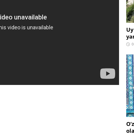
Uy
ya
0
O‘
ol