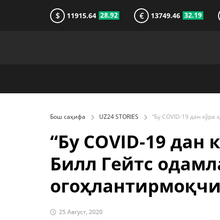
$
€
28.92
32.19
11915.64
13749.46
Бош саҳифа
UZ24 STORIES
“Бу COVID-19 дан
Билл Гейтс одам
огоҳлантирмоқчи?
25 Август, 2020