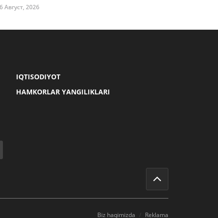
6 Август, 2026
IQTISODIYOT
HAMKORLAR YANGILIKLARI
Biz haqimizda
Reklama