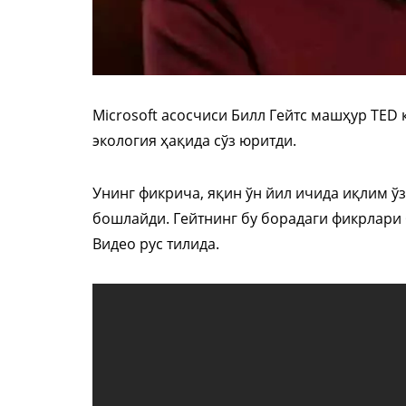
Microsoft асосчиси Билл Гейтс машҳур TED
экология ҳақида сўз юритди.
Унинг фикрича, яқин ўн йил ичида иқлим ў
бошлайди. Гейтнинг бу борадаги фикрлари
Видео рус тилида.