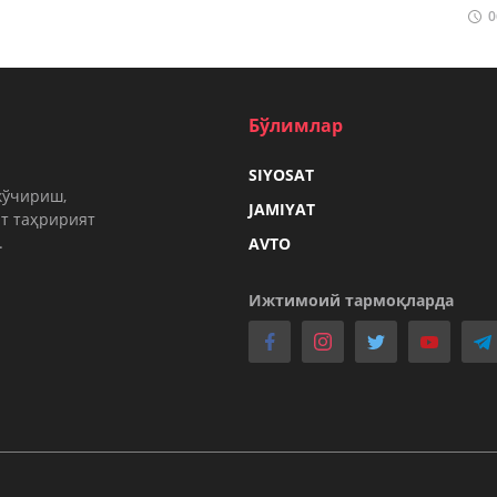
0
Бўлимлар
SIYOSAT
кўчириш,
JAMIYAT
т таҳририят
.
AVTO
Ижтимоий тармоқларда