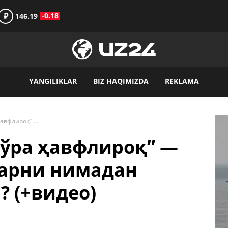
₽
-0.18
146.19
YANGILIKLAR
BIZ HAQIMIZDA
REKLAMA
“Бу COVID-19 дан кўра ҳавфлироқ” — Билл Гейтс одамларни нимадан огоҳлантирмоқчи? (+видео)
 кўра ҳавфлироқ” —
ларни нимадан
 (+видео)