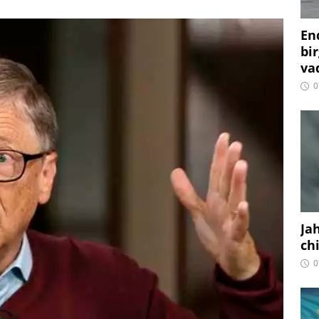
En
bir
vaq
0
Ja
ch
0