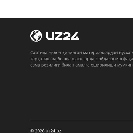
Cайтида эълон қилинган материаллардан нусха 
тарқатиш ва бошқа шаклларда фойдаланиш фақа
ёзма розилиги билан амалга оширилиши мумкин
© 2026 uz24.uz