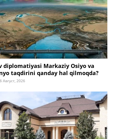
v diplomatiyasi Markaziy Osiyo va
nyo taqdirini qanday hal qilmoqda?
6 Август, 2026