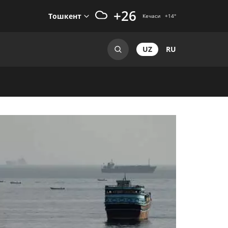
+26
Тошкент
Кечаси
+14
°
UZ
RU