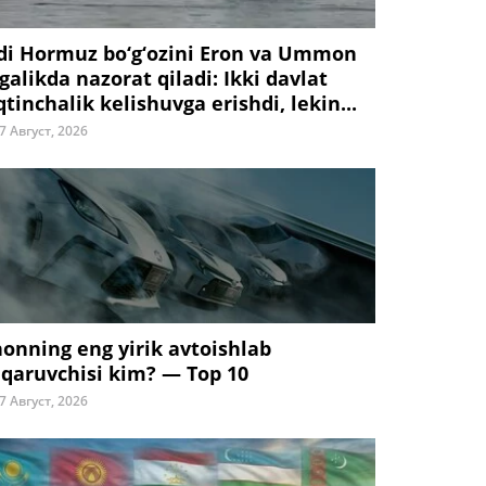
di Hormuz bo‘g‘ozini Eron va Ummon
galikda nazorat qiladi: Ikki davlat
tinchalik kelishuvga erishdi, lekin...
7 Август, 2026
honning eng yirik avtoishlab
iqaruvchisi kim? — Top 10
7 Август, 2026