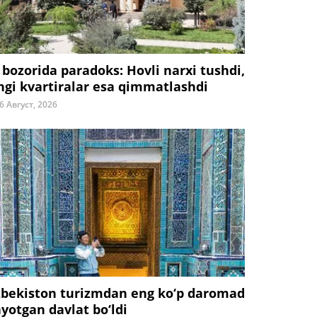
 bozorida paradoks: Hovli narxi tushdi,
ngi kvartiralar esa qimmatlashdi
6 Август, 2026
zbekiston turizmdan eng ko‘p daromad
ayotgan davlat bo‘ldi