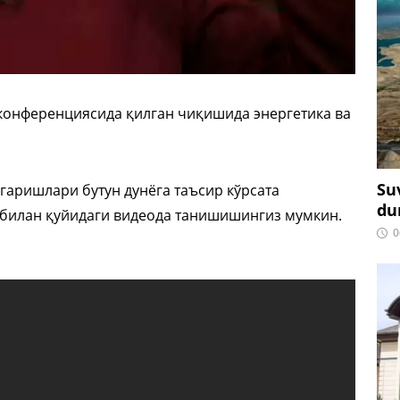
 конференциясида қилган чиқишида энергетика ва
Su
згаришлари бутун дунёга таъсир кўрсата
du
 билан қуйидаги видеода танишишингиз мумкин.
0