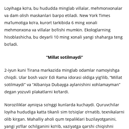
Loyihaga ko‘ra, bu hududda minglab villalar, mehmonxonalar
va dam olish maskanlari barpo etiladi. New York Times
ma’lumotiga ko‘ra, kurort tarkibida 6 ming xonali
mehmonxona va villalar bo‘lishi mumkin. Ekologlarning
hisoblashicha, bu deyarli 10 ming xonali yangi shaharga teng
bo‘ladi.
“Millat sotilmaydi”
2-iyun kuni Tirana markazida minglab odamlar namoyishga
chiqdi. Ular bosh vazir Edi Rama idorasi oldiga yig‘ilib, “Millat
sotilmaydi” va “Albaniya Dubayga aylanishini xohlamayman”
degan yozuvli plakatlarni ko‘tardi.
Noroziliklar ayniqsa so‘nggi kunlarda kuchaydi. Quruvchilar
loyiha hududiga katta tikanli sim to‘siqlar o‘rnatib, texnikalarni
olib kirgan. Mahalliy aholi qum tepaliklari buzilayotganini,
yangi yo‘llar ochilganini ko‘rib, vaziyatga qarshi chiqishni