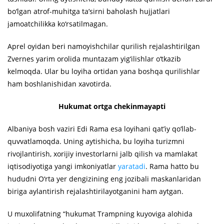
bo‘lgan atrof-muhitga ta’sirni baholash hujjatlari
jamoatchilikka ko‘rsatilmagan.
Aprel oyidan beri namoyishchilar qurilish rejalashtirilgan
Zvernes yarim orolida muntazam yig‘ilishlar o‘tkazib
kelmoqda. Ular bu loyiha ortidan yana boshqa qurilishlar
ham boshlanishidan xavotirda.
Hukumat ortga chekinmayapti
Albaniya bosh vaziri Edi Rama esa loyihani qat’iy qo‘llab-
quvvatlamoqda. Uning aytishicha, bu loyiha turizmni
rivojlantirish, xorijiy investorlarni jalb qilish va mamlakat
iqtisodiyotiga yangi imkoniyatlar
yaratadi
. Rama hatto bu
hududni O‘rta yer dengizining eng jozibali maskanlaridan
biriga aylantirish rejalashtirilayotganini ham aytgan.
U muxolifatning “hukumat Trampning kuyoviga alohida