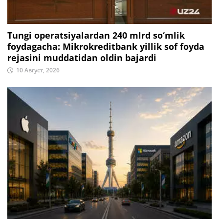
Tungi operatsiyalardan 240 mlrd so‘mlik
foydagacha: Mikrokreditbank yillik sof foyda
rejasini muddatidan oldin bajardi
10 Август, 2026