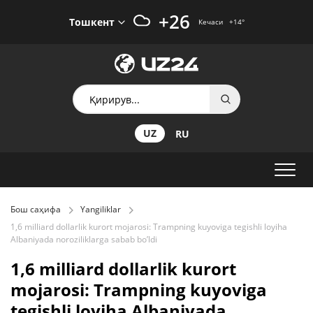
+26
Тошкент
Кечаси
+14
°
UZ
RU
Бош саҳифа
Yangiliklar
1,6 milliard dollarlik kurort mojarosi: Trampning kuyoviga tegishli loyiha
Albaniyada noroziliklarga sabab bo’ldi
1,6 milliard dollarlik kurort
mojarosi: Trampning kuyoviga
tegishli loyiha Albaniyada