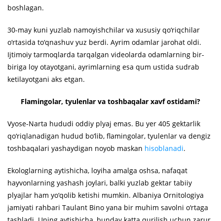
boshlagan.
30-may kuni yuzlab namoyishchilar va xususiy qo‘riqchilar
o‘rtasida to‘qnashuv yuz berdi. Ayrim odamlar jarohat oldi.
Ijtimoiy tarmoqlarda tarqalgan videolarda odamlarning bir-
biriga loy otayotgani, ayrimlarning esa qum ustida sudrab
ketilayotgani aks etgan.
Flamingolar, tyulenlar va toshbaqalar xavf ostidami?
Vyose-Narta hududi oddiy plyaj emas. Bu yer 405 gektarlik
qo‘riqlanadigan hudud bo‘lib, flamingolar, tyulenlar va dengiz
toshbaqalari yashaydigan noyob maskan
hisoblanadi
.
Ekologlarning aytishicha, loyiha amalga oshsa, nafaqat
hayvonlarning yashash joylari, balki yuzlab gektar tabiiy
plyajlar ham yo‘qolib ketishi mumkin. Albaniya Ornitologiya
jamiyati rahbari Taulant Bino yana bir muhim savolni o‘rtaga
tashladi. Uning aytishicha, bunday katta qurilish uchun zarur