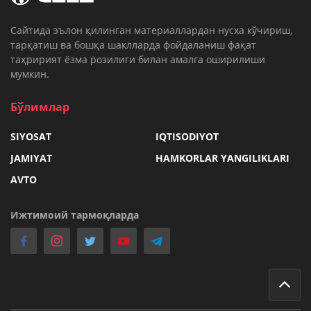
Cайтида эълон қилинган материаллардан нусха кўчириш,
тарқатиш ва бошқа шаклларда фойдаланиш фақат
таҳририят ёзма розилиги билан амалга оширилиши
мумкин.
Бўлимлар
SIYOSAT
IQTISODIYOT
JAMIYAT
HAMKORLAR YANGILIKLARI
AVTO
Ижтимоий тармоқларда