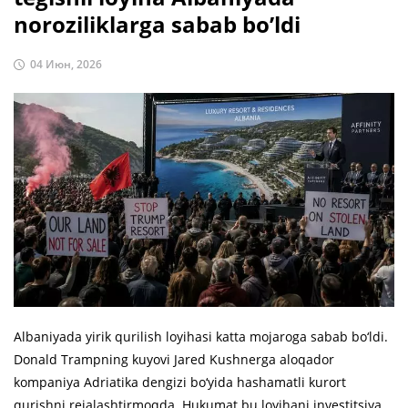
noroziliklarga sabab bo’ldi
04 Июн, 2026
Albaniyada yirik qurilish loyihasi katta mojaroga sabab bo‘ldi.
Donald Trampning kuyovi Jared Kushnerga aloqador
kompaniya Adriatika dengizi bo‘yida hashamatli kurort
qurishni rejalashtirmoqda. Hukumat bu loyihani investitsiya