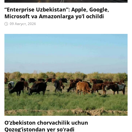
“Enterprise Uzbekistan”: Apple, Google,
Microsoft va Amazonlarga yo‘l ochildi
09 Август, 2026
O‘zbekiston chorvachilik uchun
Qozog‘istondan yer so‘radi