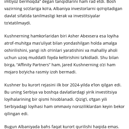
imtiyoz bermoqda” degan tanqidlarini ham rad etdi. Bosh
vazirning so‘zlariga ko‘ra, Albaniya investorlarni qo‘rqitadigan
davlat sifatida tanilmasligi kerak va investitsiyalar
to‘xtatilmaydi.
Kushnerning hamkorlaridan biri Asher Abexsera esa loyiha
atrof-muhitga mas’uliyat bilan yondashilgan holda amalga
oshirilishini, yangi ish o‘rinlari yaratishini va mahalliy aholi
uchun uzoq muddatli foyda keltirishini ta’kidladi. Shu bilan
birga, “Affinity Partners” ham, Jared Kushnerning o‘zi ham
mojaro bo‘yicha rasmiy izoh bermadi.
Kushner bu kurort rejasini ilk bor 2024-yilda e’lon qilgan edi.
Bu uning Serbiya va boshqa davlatlardagi yirik investitsiya
loyihalarining bir qismi hisoblanadi. Qizig‘i, o‘tgan yili
Serbiyadagi loyihasi ham ommaviy noroziliklardan keyin bekor
qilingan edi.
Bugun Albaniyada bahs faqat kurort qurilishi haqida emas.