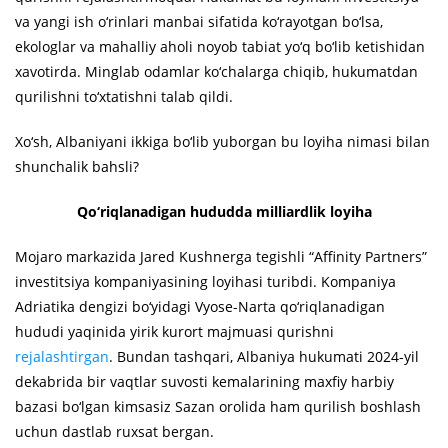
va yangi ish o‘rinlari manbai sifatida ko‘rayotgan bo‘lsa,
ekologlar va mahalliy aholi noyob tabiat yo‘q bo‘lib ketishidan
xavotirda. Minglab odamlar ko‘chalarga chiqib, hukumatdan
qurilishni to‘xtatishni talab qildi.
Xo‘sh, Albaniyani ikkiga bo‘lib yuborgan bu loyiha nimasi bilan
shunchalik bahsli?
Qo‘riqlanadigan hududda milliardlik loyiha
Mojaro markazida Jared Kushnerga tegishli “Affinity Partners”
investitsiya kompaniyasining loyihasi turibdi. Kompaniya
Adriatika dengizi bo‘yidagi Vyose-Narta qo‘riqlanadigan
hududi yaqinida yirik kurort majmuasi qurishni
rejalashtirgan
. Bundan tashqari, Albaniya hukumati 2024-yil
dekabrida bir vaqtlar suvosti kemalarining maxfiy harbiy
bazasi bo‘lgan kimsasiz Sazan orolida ham qurilish boshlash
uchun dastlab ruxsat bergan.