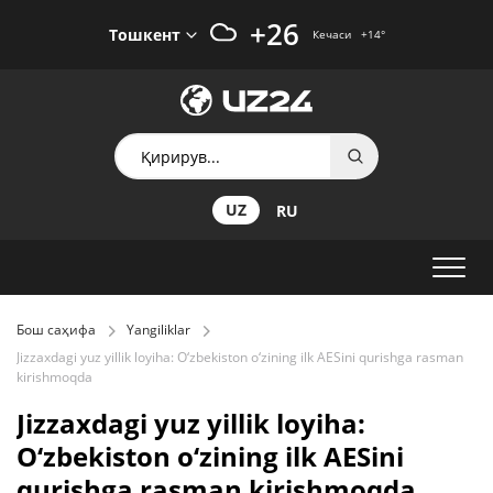
+26
Тошкент
Кечаси
+14
°
UZ
RU
Бош саҳифа
Yangiliklar
Jizzaxdagi yuz yillik loyiha: O‘zbekiston o‘zining ilk AESini qurishga rasman
kirishmoqda
Jizzaxdagi yuz yillik loyiha:
O‘zbekiston o‘zining ilk AESini
qurishga rasman kirishmoqda