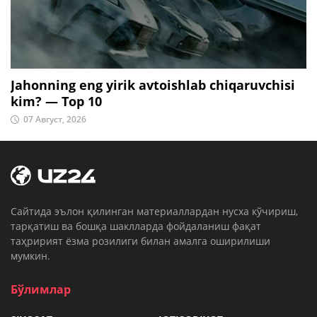
Jahonning eng yirik avtoishlab chiqaruvchisi
kim? — Top 10
07 Август, 2026
Cайтида эълон қилинган материаллардан нусха кўчириш,
тарқатиш ва бошқа шаклларда фойдаланиш фақат
таҳририят ёзма розилиги билан амалга оширилиши
мумкин.
Бўлимлар