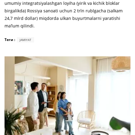
umumiy integratsiyalashgan loyiha (yirik va kichik bloklar
birgalikda) Rossiya sanoati uchun 2 trln rublgacha (salkam
24,7 mlrd dollar) miqdorda ulkan buyurtmalarni yaratishi
ma’lum qilindi.
Теги :
JAMIYAT