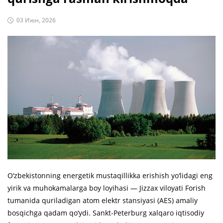
03 Июн, 2026
O‘zbekistonning energetik mustaqillikka erishish yo‘lidagi eng
yirik va muhokamalarga boy loyihasi — Jizzax viloyati Forish
tumanida quriladigan atom elektr stansiyasi (AES) amaliy
bosqichga qadam qo‘ydi. Sankt-Peterburg xalqaro iqtisodiy