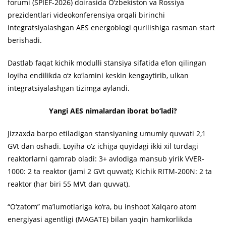
forumi (SPIEF-2026) doirasida O‘zbekiston va Rossiya
prezidentlari videokonferensiya orqali birinchi
integratsiyalashgan AES energoblogi qurilishiga rasman start
berishadi.
Dastlab faqat kichik modulli stansiya sifatida e’lon qilingan
loyiha endilikda o‘z ko‘lamini keskin kengaytirib, ulkan
integratsiyalashgan tizimga aylandi.
Yangi AES nimalardan iborat bo‘ladi?
Jizzaxda barpo etiladigan stansiyaning umumiy quvvati 2,1
GVt dan oshadi. Loyiha o‘z ichiga quyidagi ikki xil turdagi
reaktorlarni qamrab oladi: 3+ avlodiga mansub yirik VVER-
1000: 2 ta reaktor (jami 2 GVt quvvat); Kichik RITM-200N: 2 ta
reaktor (har biri 55 MVt dan quvvat).
“O‘zatom” ma’lumotlariga ko‘ra, bu inshoot Xalqaro atom
energiyasi agentligi (MAGATE) bilan yaqin hamkorlikda