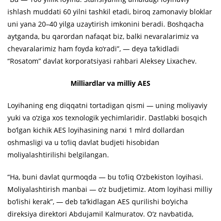
ishlash muddati 60 yilni tashkil etadi, biroq zamonaviy bloklar
uni yana 20–40 yilga uzaytirish imkonini beradi. Boshqacha
aytganda, bu qarordan nafaqat biz, balki nevaralarimiz va
chevaralarimiz ham foyda ko‘radi”, — deya ta’kidladi
“Rosatom” davlat korporatsiyasi rahbari Aleksey Lixachev.
Milliardlar va milliy AES
Loyihaning eng diqqatni tortadigan qismi — uning moliyaviy
yuki va o‘ziga xos texnologik yechimlaridir. Dastlabki bosqich
bo‘lgan kichik AES loyihasining narxi 1 mlrd dollardan
oshmasligi va u to‘liq davlat budjeti hisobidan
moliyalashtirilishi belgilangan.
“Ha, buni davlat qurmoqda — bu to‘liq O‘zbekiston loyihasi.
Moliyalashtirish manbai — o‘z budjetimiz. Atom loyihasi milliy
bo‘lishi kerak”, — deb ta’kidlagan AES qurilishi bo‘yicha
direksiya direktori Abdujamil Kalmuratov. O‘z navbatida,