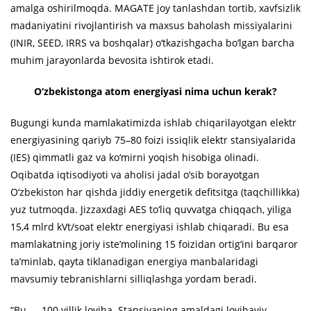
amalga oshirilmoqda. MAGATE joy tanlashdan tortib, xavfsizlik
madaniyatini rivojlantirish va maxsus baholash missiyalarini
(INIR, SEED, IRRS va boshqalar) o‘tkazishgacha bo‘lgan barcha
muhim jarayonlarda bevosita ishtirok etadi.
O‘zbekistonga atom energiyasi nima uchun kerak?
Bugungi kunda mamlakatimizda ishlab chiqarilayotgan elektr
energiyasining qariyb 75–80 foizi issiqlik elektr stansiyalarida
(IES) qimmatli gaz va ko‘mirni yoqish hisobiga olinadi.
Oqibatda iqtisodiyoti va aholisi jadal o‘sib borayotgan
O‘zbekiston har qishda jiddiy energetik defitsitga (taqchillikka)
yuz tutmoqda. Jizzaxdagi AES to‘liq quvvatga chiqqach, yiliga
15,4 mlrd kVt/soat elektr energiyasi ishlab chiqaradi. Bu esa
mamlakatning joriy iste’molining 15 foizidan ortig‘ini barqaror
ta’minlab, qayta tiklanadigan energiya manbalaridagi
mavsumiy tebranishlarni silliqlashga yordam beradi.
“Bu — 100 yillik loyiha. Stansiyaning amaldagi loyihaviy