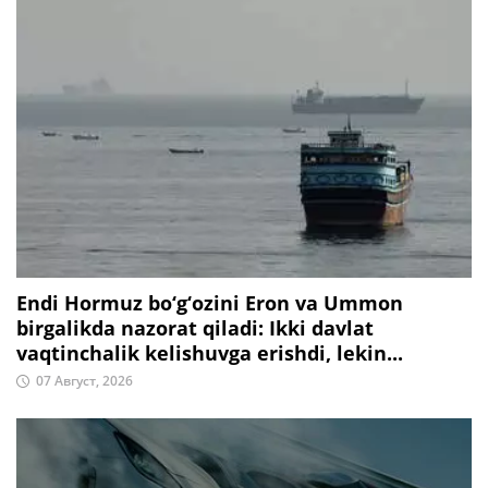
Endi Hormuz bo‘g‘ozini Eron va Ummon
birgalikda nazorat qiladi: Ikki davlat
vaqtinchalik kelishuvga erishdi, lekin...
07 Август, 2026