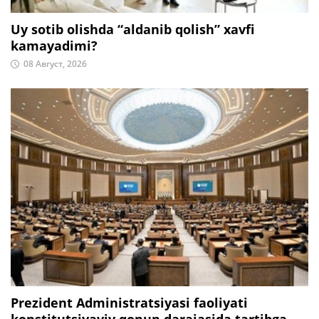
Uy sotib olishda “aldanib qolish” xavfi
kamayadimi?
08 Август, 2026
Prezident Administratsiyasi faoliyati
konstitutsiyaviy qonun darajasida tartibga