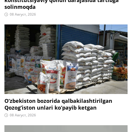
solinmoqda
08 Август, 2026
O‘zbekiston bozorida qalbakilashtirilgan
Qozog‘iston unlari ko‘payib ketgan
08 Август, 2026