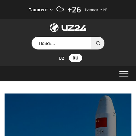
+26
Ташкент
Вечером
+14
°
RU
UZ