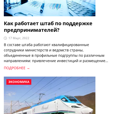
Как работает штаб по поддержке
предпринимателей?
17 Март, 2022
В составе штаба работают квалифицированные
сотрудники министерств и ведомств страны,
объединенные в профильные подгруппы по различным
направлениям: привлечение инвестиций и размещение
новых производственных мощностей, развитие
ПОДРОБНЕЕ →
внешнеторгового и транспортно-транзитного потенциала,
продвижение международного сотрудничества,
оптимизация импорта и другие важные области.
ЭКОНОМИКА