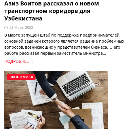
Азиз Воитов рассказал о новом
транспортном коридоре для
Узбекистана
23 Март, 2022
В марте запущен штаб по поддержке предпринимателей,
основной задачей которого является решение проблемных
вопросов, возникающих у представителей бизнеса. О его
работе рассказал первый заместитель министра
инвестиций и внешней торговли Азиз Воитов.
ПОДРОБНЕЕ →
ЭКОНОМИКА