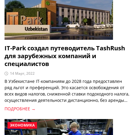
IT-Park создал путеводитель TashRush
для зарубежных компаний и
специалистов
14 Март, 2022
В Узбекистане IT-компаниям до 2028 года предоставлен
ряд льгот и преференций. Это касается освобождения от
всех видов налогов, сниженной ставки подоходного налога,
осуществления деятельности дистанционно, без аренды
офиса и других.
ПОДРОБНЕЕ →
ЭКОНОМИКА