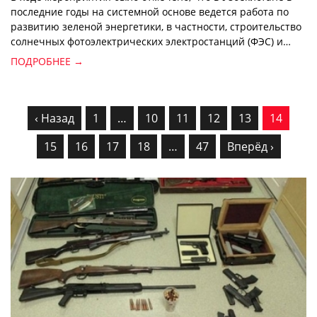
последние годы на системной основе ведется работа по
развитию зеленой энергетики, в частности, строительство
солнечных фотоэлектрических электростанций (ФЭС) и
ветряных электростанций (ВЭС).
ПОДРОБНЕЕ →
‹ Назад
1
…
10
11
12
13
14
15
16
17
18
…
47
Вперёд ›