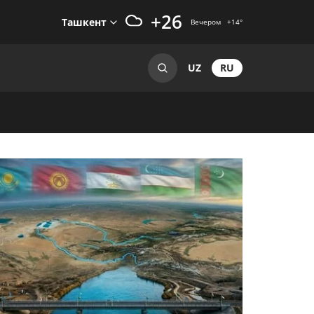
+26
Ташкент
Вечером
+14
°
RU
UZ