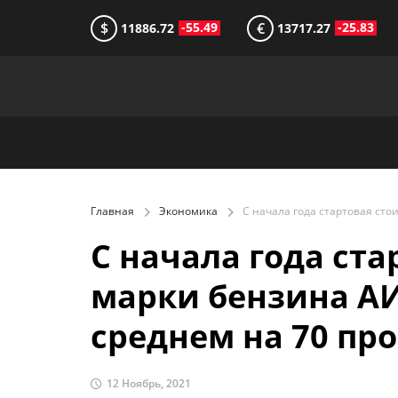
$
€
-55.49
-25.83
11886.72
13717.27
Главная
Экономика
С начала года ст
марки бензина АИ
среднем на 70 пр
12 Ноябрь, 2021