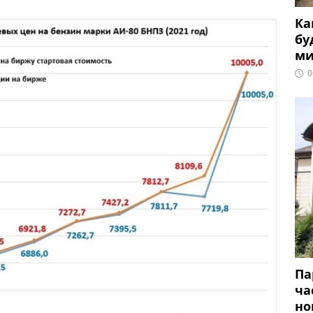
Ка
бу
ми
0
Па
ча
но