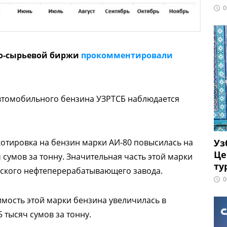
0
но-сырьевой биржи
прокомментировали
 автомобильного бензина УЗРТСБ наблюдается
Уз
 котировка на бензин марки АИ-80 повысилась на
Це
яч сумов за тонну. Значительная часть этой марки
ту
рского нефтеперерабатывающего завода.
0
мость этой марки бензина увеличилась в
 тысяч сумов за тонну.