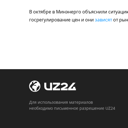
В октябре в Минэнерго объяснили ситуацию 
госрегулирование цен и они
зависят
от ры
Для использования материалов
необходимо письменное разрешение UZ24