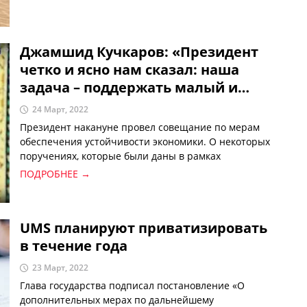
высокопоставленных гостей из 56 стран мира.
Джамшид Кучкаров: «Президент
четко и ясно нам сказал: наша
задача – поддержать малый и
средний бизнес в сложившихся
24 Март, 2022
сложных условиях»
Президент накануне провел совещание по мерам
обеспечения устойчивости экономики. О некоторых
поручениях, которые были даны в рамках
мероприятия, рассказал в интервью телеканал
ПОДРОБНЕЕ →
«Узбекистан 24» Джамшид Кучкаров.
UMS планируют приватизировать
в течение года
23 Март, 2022
Глава государства подписал постановление «О
дополнительных мерах по дальнейшему