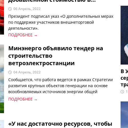
страны ЕС предоставят субсидии
06 Апрель, 2022
на компенсацию транспортных
Президент подписал указ «О дополнительных мерах
расходов до 70 процентов
по поддержке участников внешнеторговой
деятельности».
ПОДРОБНЕЕ →
Минэнерго объявило тендер на
строительство
ветроэлектростанции
В 
04 Апрель, 2022
се
Сообщается, что работа ведется в рамках Стратегии
тр
развития крупных объектов генерации на основе
возобновляемых источников энергии общей
1
мощностью 12 ГВт для производства экологически
ПОДРОБНЕЕ →
чистой энергии до 2030 года.
«У нас достаточно ресурсов, чтобы