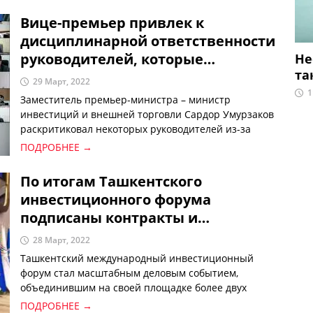
дальнейшем использоваться при орошении.
Вице-премьер привлек к
дисциплинарной ответственности
руководителей, которые
Не
та
недостаточно поддерживали
29 Март, 2022
предпринимателей и экспортеров
1
Заместитель премьер-министра – министр
инвестиций и внешней торговли Сардор Умурзаков
раскритиковал некоторых руководителей из-за
недостаточности проводимой работы по поддержке
ПОДРОБНЕЕ →
предпринимателей и экспортеров в решении их
проблем.
По итогам Ташкентского
инвестиционного форума
подписаны контракты и
соглашения на сумму 7,8 млрд
28 Март, 2022
долларов
Ташкентский международный инвестиционный
форум стал масштабным деловым событием,
объединившим на своей площадке более двух
тысяч участников – крупных инвесторов и
ПОДРОБНЕЕ →