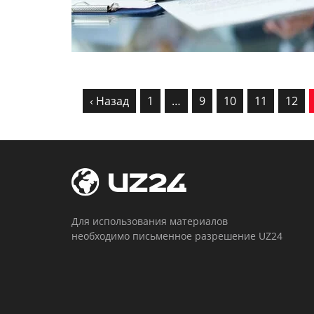
‹ Назад
1
…
9
10
11
12
Для использования материалов
необходимо письменное разрешение UZ24