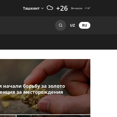
+26
Ташкент
Вечером
+14
°
RU
UZ
 начали борьбу за золото
ренция за месторождения