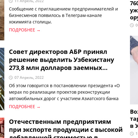
11 Апрель, 2022
76
Сообщение с приглашением предпринимателей и
уж
бизнесменов появилось в Телеграм-канале
ор
хокимията столицы.
0
ПОДРОБНЕЕ →
Совет директоров АБР принял
решение выделить Узбекистану
273,8 млн долларов заемных
средств
07 Апрель, 2022
Об этом говорится в постановлении президента «О
мерах по реализации проектов реконструкции
автомобильных дорог с участием Азиатского банка
развития».
ПОДРОБНЕЕ →
Во
та
Отечественным предприятиям
в 
при экспорте продукции с высокой
1
добавленной стоимостью в