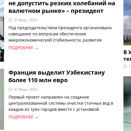
не допустить резких колебаний на
валютном рынке» – президент
31 Март, 2022
Под председательством президента организовано
совещание по вопросам обеспечения
макроэкономической стабильности, развития
территорий и отраслей в связи со сложной
ПОДРОБНЕЕ →
В 
ситуацией в мировой экономике, а также роста
те
населения.
1
Франция выделит Узбекистану
более 110 млн евро
31 Март, 2022
Первый проект направлен на создание
централизованной системы очистки сточных вод в
каждом из трех городов вместе с установкой
соединений и коллекторов. Он предусматривает
ПОДРОБНЕЕ →
строительство очистных сооружений и системы
сброса очищенных сточных вод, которая будет в