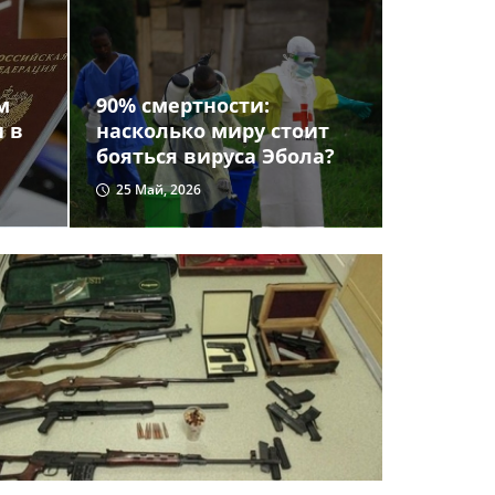
м
90% смертности:
и в
насколько миру стоит
бояться вируса Эбола?
25 Май, 2026