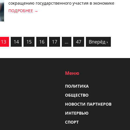
сокращению государственного участия в экономике
и ускорению приватизации».
ПОДРОБНЕЕ →
13
14
15
16
17
…
47
Вперёд ›
Меню
ПОЛИТИКА
ОБЩЕСТВО
НОВОСТИ ПАРТНЕРОВ
ИНТЕРВЬЮ
СПОРТ