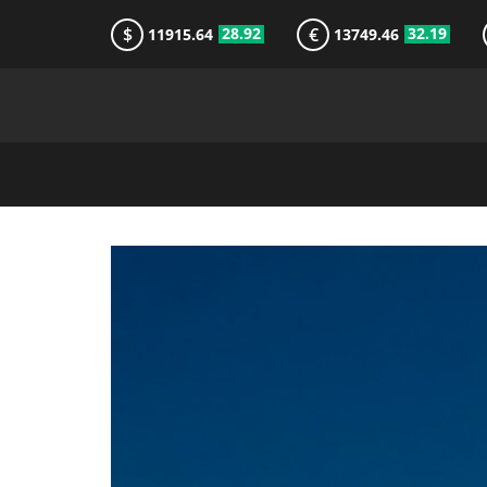
$
€
28.92
32.19
11915.64
13749.46