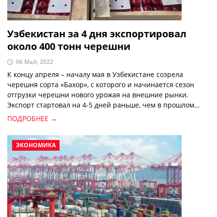
Узбекистан за 4 дня экспортировал
около 400 тонн черешни
06 Май, 2022
К концу апреля – началу мая в Узбекистане созрела
черешня сорта «Бахор», с которого и начинается сезон
отгрузки черешни нового урожая на внешние рынки.
Экспорт стартовал на 4-5 дней раньше, чем в прошлом
году. В настоящее время на экспорт предлагается черешня
ПОДРОБНЕЕ →
калибра от 20 до 26 мм.
ЭКОНОМИКА