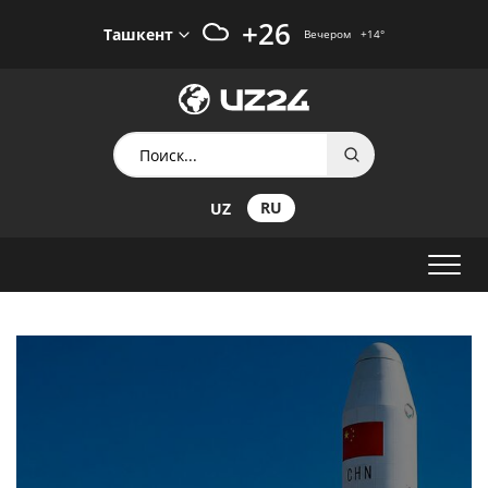
+26
Ташкент
Вечером
+14
°
RU
UZ