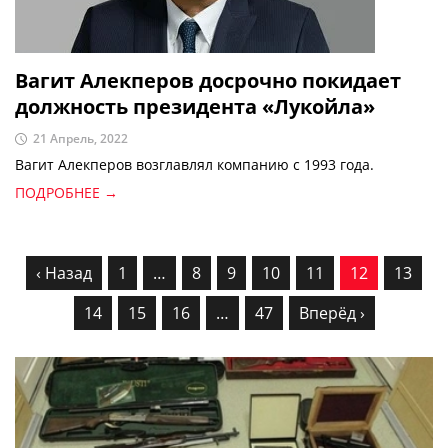
Вагит Алекперов досрочно покидает
должность президента «Лукойла»
21 Апрель, 2022
Вагит Алекперов возглавлял компанию с 1993 года.
ПОДРОБНЕЕ →
‹ Назад
1
…
8
9
10
11
12
13
14
15
16
…
47
Вперёд ›