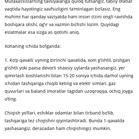
Mutaxassislarning tavsiyalariga quloq tutsangiz, tabiiy ofatlar
vaqtida hayotingiz xavfsizligini ta’minlagan bo‘lasiz. Eng
muhimi har qanday vaziyatda ham inson o‘zini ongli ravishda
boshqara olishi, og‘ir va vazmin bo‘lishi lozim. Quyidagi
eslatmalar esa sizga as qotishi aniq.
Xonaning ichida bo‘lganda:
1. Ko‘p qavatli uyning birinchi qavatida, xom g‘ishtli, pishgan
g‘ishtli yoki paxsa devorli shaxsiy uylarda yashasangiz, yer
qimirlash boshlanishi bilan 15-20 soniya ichida darhol uyning
ichidan tashqariga chiqib keting va elektr simlari, gaz
quvurlari va baland imoratlar tagidan uzoqroqqa, ochiq joyga
o‘ting.
Chiqish yo‘llari, eshiklar odamlar bilan tirband bo‘lib,
tashqariga tez chiqishni qiyinlashtiradi. Bunda 1-qavatda
yashasangiz, derazadan ham chiqishingiz mumkin.