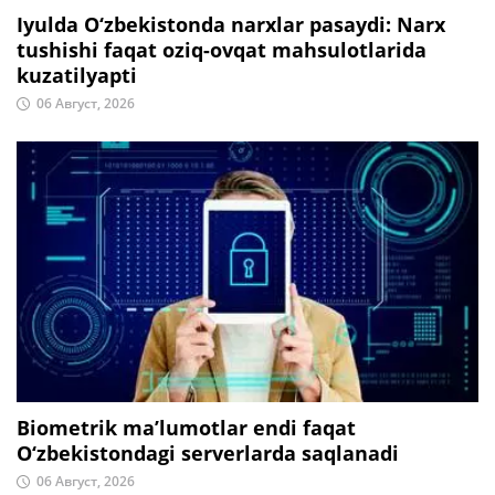
Iyulda O‘zbekistonda narxlar pasaydi: Narx
tushishi faqat oziq-ovqat mahsulotlarida
kuzatilyapti
06 Август, 2026
Biometrik ma’lumotlar endi faqat
O‘zbekistondagi serverlarda saqlanadi
06 Август, 2026