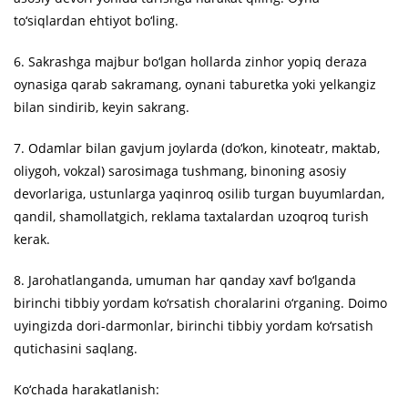
to‘siqlardan ehtiyot bo‘ling.
6. Sakrashga majbur bo‘lgan hollarda zinhor yopiq deraza
oynasiga qarab sakramang, oynani taburetka yoki yelkangiz
bilan sindirib, keyin sakrang.
7. Odamlar bilan gavjum joylarda (do‘kon, kinoteatr, maktab,
oliygoh, vokzal) sarosimaga tushmang, binoning asosiy
devorlariga, ustunlarga yaqinroq osilib turgan buyumlardan,
qandil, shamollatgich, reklama taxtalardan uzoqroq turish
kerak.
8. Jarohatlanganda, umuman har qanday xavf bo‘lganda
birinchi tibbiy yordam ko‘rsatish choralarini o‘rganing. Doimo
uyingizda dori-darmonlar, birinchi tibbiy yordam ko‘rsatish
qutichasini saqlang.
Ko‘chada harakatlanish: