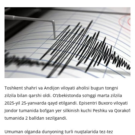
Toshkent shahri va Andijon viloyati aholisi bugun tongni
zilzila bilan qarshi oldi. O‘zbekistonda so‘nggi marta zilzila
2025-yil 25-yanvarda qayd etilgandi. Episentri Buxoro viloyati
Jondor tumanida bo‘lgan yer silkinish kuchi Peshku va Qorako‘l
tumanida 2 balldan sezilgandi.
Umuman olganda dunyoning turli nuqtalarida tez-tez