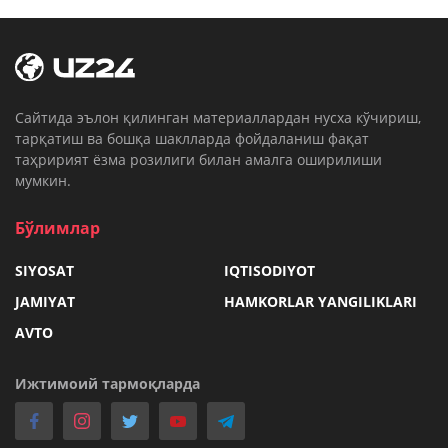
Cайтида эълон қилинган материаллардан нусха кўчириш,
тарқатиш ва бошқа шаклларда фойдаланиш фақат
таҳририят ёзма розилиги билан амалга оширилиши
мумкин.
Бўлимлар
SIYOSAT
IQTISODIYOT
JAMIYAT
HAMKORLAR YANGILIKLARI
AVTO
Ижтимоий тармоқларда