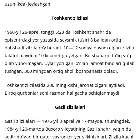
uzunlikda) joylashgan.
Toshkent zilzilasi
1966-yil 26-aprel tonggi 5:23 da Toshkent shahrida
episentrdagi yer yuzasida seysmik ta’siri 8 balldan ortiq
dahshatli zilzila ro‘y beradi. 10—12 soniya davom etgan zilzila
talafot maydoni 10 kilometrga yetgan. Bu shaharni to‘liq yo‘q
qilib yubormagan. Uylar yorilgan, o‘nlab jamoat binolari qulab
tushgan. 300 mingdan ortiq aholi boshpanasiz qoladi.
Toshkent zilzilasida 200 ming kishi jarohat olgani aytiladi.
Biroq qurbonlar soni rasman haligacha ochiqlanmaydi.
Gazli zilzilalari
Gazli zilzilalari — 1976-yil 8-aprel va 17-mayda, shuningdek,
1984-yil 20-martda Buxoro viloyatining Gazli shahri yaqinida
sodir bo‘lgan bir qator vayronkor yer silkinishlari. Zilzila kuchi