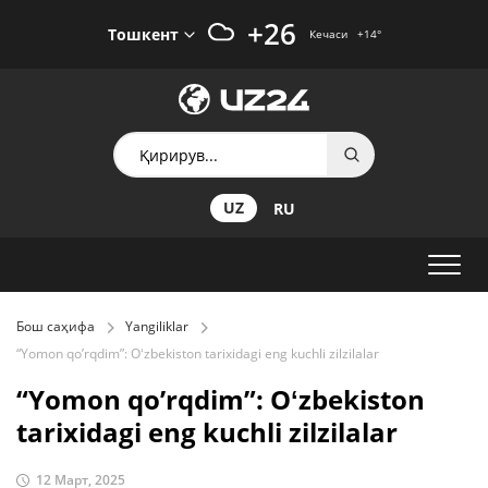
+26
Тошкент
Кечаси
+14
°
UZ
RU
Бош саҳифа
Yangiliklar
“Yomon qo’rqdim”: Oʻzbekiston tarixidagi eng kuchli zilzilalar
“Yomon qo’rqdim”: Oʻzbekiston
tarixidagi eng kuchli zilzilalar
12 Март, 2025