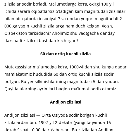
zilzilalar sodir boʻladi. Maʼlumotlarga koʻra, oxirgi 100 yil
ichida zararli oqibatlarsiz oʻtadigan kam magnitudali zilzilalar
bilan bir qatorda insoniyat 7 va undan yuqori magnitudali 2
000 ga yaqin kuchli zilzilalarga ham duch kelgan. Xoʻsh,
Oʻzbekiston tarixidachi? Aholimiz shu vaqtgacha qanday
daxshatli zilzilrni boshdan kechirgan?
60 dan ortiq kuchli zilzila
Mutaxassislar maʼlumotiga koʻra, 1900-yildan shu kunga qadar
mamlakatimiz hududida 60 dan ortiq kuchli zilzila sodir
boʻlgan. Bu yer silkinishlarining magnitudasi 5 dan yuqori.
Quyida ularning ayrimlari haqida maʼlumot berib oʻtamiz.
Andijon zilzilasi
Andijon zilzilasi — O‘rta Osiyoda sodir bo‘lgan kuchli
zilzilalardan biri. 1902-yil 2-dekabr (yangi taqvimda 16-
dekabr) soat 10:00 da ro‘y bergan. Bu zilziladan Andijon