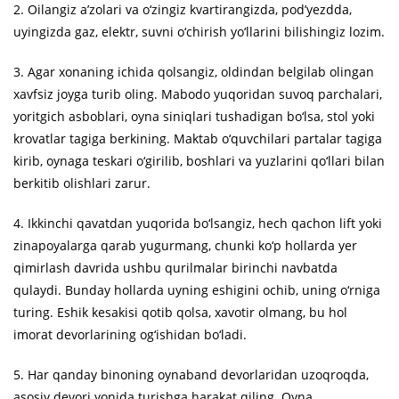
2. Oilangiz a’zolari va o‘zingiz kvartirangizda, pod’yezdda,
uyingizda gaz, elektr, suvni o‘chirish yo‘llarini bilishingiz lozim.
3. Agar xonaning ichida qolsangiz, oldindan belgilab olingan
xavfsiz joyga turib oling. Mabodo yuqoridan suvoq parchalari,
yoritgich asboblari, oyna siniqlari tushadigan bo‘lsa, stol yoki
krovatlar tagiga berkining. Maktab o‘quvchilari partalar tagiga
kirib, oynaga teskari o‘girilib, boshlari va yuzlarini qo‘llari bilan
berkitib olishlari zarur.
4. Ikkinchi qavatdan yuqorida bo‘lsangiz, hech qachon lift yoki
zinapoyalarga qarab yugurmang, chunki ko‘p hollarda yer
qimirlash davrida ushbu qurilmalar birinchi navbatda
qulaydi. Bunday hollarda uyning eshigini ochib, uning o‘rniga
turing. Eshik kesakisi qotib qolsa, xavotir olmang, bu hol
imorat devorlarining og‘ishidan bo‘ladi.
5. Har qanday binoning oynaband devorlaridan uzoqroqda,
asosiy devori yonida turishga harakat qiling. Oyna