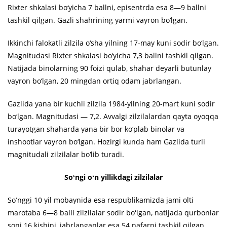
Rixter shkalasi bo‘yicha 7 ballni, episentrda esa 8—9 ballni
tashkil qilgan. Gazli shahrining yarmi vayron bo‘lgan.
Ikkinchi falokatli zilzila o‘sha yilning 17-may kuni sodir bo‘lgan.
Magnitudasi Rixter shkalasi bo‘yicha 7,3 ballni tashkil qilgan.
Natijada binolarning 90 foizi qulab, shahar deyarli butunlay
vayron bo‘lgan, 20 mingdan ortiq odam jabrlangan.
Gazlida yana bir kuchli zilzila 1984-yilning 20-mart kuni sodir
bo‘lgan. Magnitudasi — 7,2. Avvalgi zilzilalardan qayta oyoqqa
turayotgan shaharda yana bir bor ko‘plab binolar va
inshootlar vayron bo‘lgan. Hozirgi kunda ham Gazlida turli
magnitudali zilzilalar bo‘lib turadi.
Soʻngi oʻn yillikdagi zilzilalar
Soʻnggi 10 yil mobaynida esa respublikamizda jami olti
marotaba 6—8 balli zilzilalar sodir boʻlgan, natijada qurbonlar
soni 16 kishini, jabrlanganlar esa 54 nafarni tashkil qilgan.