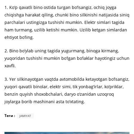
1. Ko‘p qavatli bino ostida turgan bo‘lsangiz, ochiq joyga
chiqishga harakat qiling, chunki bino silkinishi natijasida siniq
parchalari ustingizga tushishi mumkin. Elektr simlari tagida
ham turmang, uzilib ketishi mumkin. Uzilib ketgan simlardan
ehtiyot bo‘ling.
2. Bino bo‘ylab uning tagida yugurmang, binoga kirmang,
yuqoridan tushishi mumkin bo‘lgan bo‘laklar hayotingiz uchun
xavfli.
3. Yer silkinayotgan vaqtda avtomobilda ketayotgan bo‘lsangiz,
yuqori qavatli binolar, elektr simi, tik yonbag‘irlar, ko‘priklar,
benzin quyish shoxobchalari, daryo o‘zanidan uzoqroq
joylarga borib mashinani asta to‘xtating.
Теги :
JAMIYAT