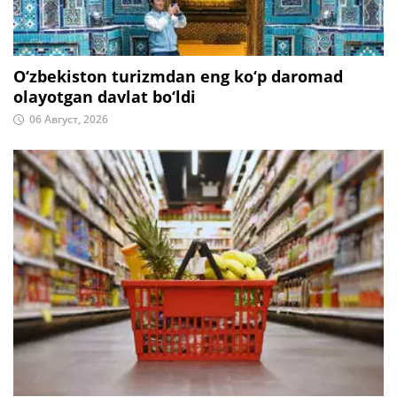
O‘zbekiston turizmdan eng ko‘p daromad
olayotgan davlat bo‘ldi
06 Август, 2026