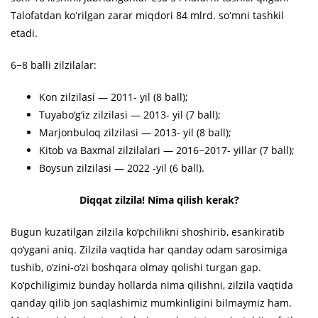
Talofatdan koʻrilgan zarar miqdori 84 mlrd. soʻmni tashkil
etadi.
6−8 balli zilzilalar:
Kon zilzilasi — 2011- yil (8 ball);
Tuyabo‘g‘iz zilzilasi — 2013- yil (7 ball);
Marjonbuloq zilzilasi — 2013- yil (8 ball);
Kitob va Baxmal zilzilalari — 2016−2017- yillar (7 ball);
Boysun zilzilasi — 2022 -yil (6 ball).
Diqqat zilzila! Nima qilish kerak?
Bugun kuzatilgan zilzila ko‘pchilikni shoshirib, esankiratib
qo‘ygani aniq. Zilzila vaqtida har qanday odam sarosimiga
tushib, o‘zini-o‘zi boshqara olmay qolishi turgan gap.
Ko‘pchiligimiz bunday hollarda nima qilishni, zilzila vaqtida
qanday qilib jon saqlashimiz mumkinligini bilmaymiz ham.