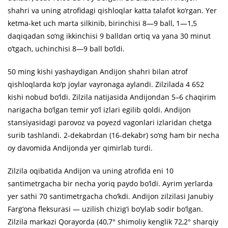
shahri va uning atrofidagi qishloqlar katta talafot ko‘rgan. Yer
ketma-ket uch marta silkinib, birinchisi 8—9 ball, 1—1,5
daqiqadan so‘ng ikkinchisi 9 balldan ortiq va yana 30 minut
o‘tgach, uchinchisi 8—9 ball bo‘ldi.
50 ming kishi yashaydigan Andijon shahri bilan atrof
qishloqlarda ko‘p joylar vayronaga aylandi. Zilzilada 4 652
kishi nobud bo‘ldi. Zilzila natijasida Andijondan 5–6 chaqirim
narigacha bo‘lgan temir yo‘l izlari egilib qoldi. Andijon
stansiyasidagi parovoz va poyezd vagonlari izlaridan chetga
surib tashlandi. 2-dekabrdan (16-dekabr) so‘ng ham bir necha
oy davomida Andijonda yer qimirlab turdi.
Zilzila oqibatida Andijon va uning atrofida eni 10
santimetrgacha bir necha yoriq paydo bo‘ldi. Ayrim yerlarda
yer sathi 70 santimetrgacha cho‘kdi. Andijon zilzilasi Janubiy
Farg‘ona fleksurasi — uzilish chizig‘i bo‘ylab sodir bo‘lgan.
Zilzila markazi Qorayorda (40,7° shimoliy kenglik 72,2° sharqiy