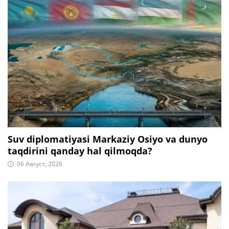
Suv diplomatiyasi Markaziy Osiyo va dunyo
taqdirini qanday hal qilmoqda?
06 Август, 2026