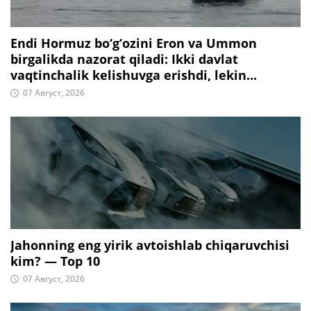
Endi Hormuz bo‘g‘ozini Eron va Ummon
birgalikda nazorat qiladi: Ikki davlat
vaqtinchalik kelishuvga erishdi, lekin...
07 Август, 2026
Jahonning eng yirik avtoishlab chiqaruvchisi
kim? — Top 10
07 Август, 2026