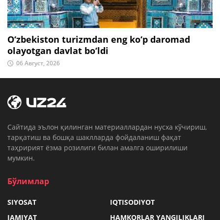
O‘zbekiston turizmdan eng ko‘p daromad
olayotgan davlat bo‘ldi
06 Август, 2026
Cайтида эълон қилинган материаллардан нусха кўчириш,
тарқатиш ва бошқа шаклларда фойдаланиш фақат
таҳририят ёзма розилиги билан амалга оширилиши
мумкин.
Бўлимлар
SIYOSAT
IQTISODIYOT
JAMIYAT
HAMKORLAR YANGILIKLARI