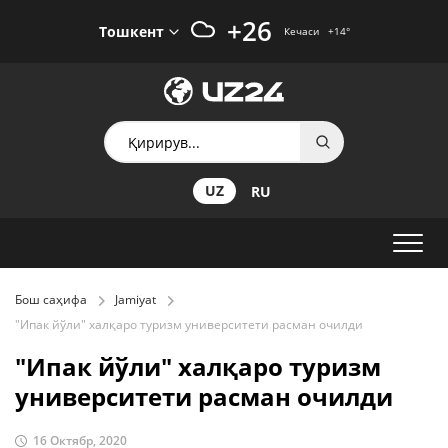
+26
Тошкент
Кечаси
+14
°
UZ
RU
Бош саҳифа
Jamiyat
"Ипак йўли" халқаро туризм университети расман очилди
"Ипак йўли" халқаро туризм
университети расман очилди
16 Октябр, 2020