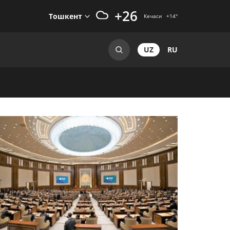
+26
Тошкент
Кечаси
+14
°
UZ
RU