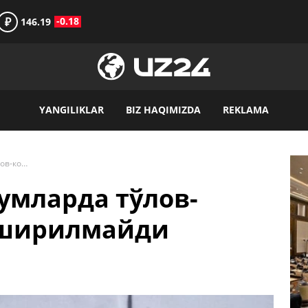
₽
-0.18
146.19
YANGILIKLAR
BIZ HAQIMIZDA
REKLAMA
Коллеж ва техникумларда тўлов-контракт нархи оширилмайди
умларда тўлов-
оширилмайди