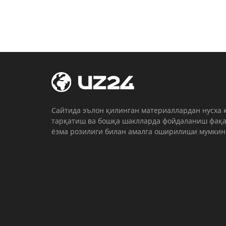
Cайтида эълон қилинган материаллардан нусха 
тарқатиш ва бошқа шаклларда фойдаланиш фақа
ёзма розилиги билан амалга оширилиши мумкин