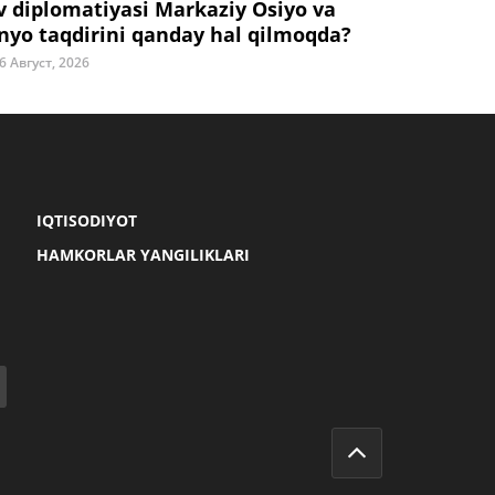
v diplomatiyasi Markaziy Osiyo va
nyo taqdirini qanday hal qilmoqda?
6 Август, 2026
IQTISODIYOT
HAMKORLAR YANGILIKLARI