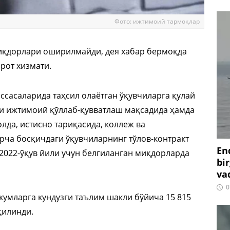
Фото: ижтимоий тармоқлар
миқдорлари оширилмайди, дея хабар бермоқда
рот хизмати.
сасаларида таҳсил олаётган ўқувчиларга қулай
и ижтимоий қўллаб-қувватлаш мақсадида ҳамда
лда, истисно тариқасида, коллеж ва
арча босқичдаги ўқувчиларнинг тўлов-контракт
En
2022-ўқув йили учун белгиланган миқдорларда
bir
vaq
0
кумларга кундузги таълим шакли бўйича 15 815
қилинди.