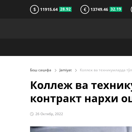
$
€
28.92
32.19
11915.64
13749.46
Бош саҳифа
Jamiyat
Коллеж ва техник
контракт нархи 
26 Октябр, 2022