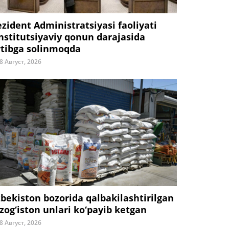
ezident Administratsiyasi faoliyati
nstitutsiyaviy qonun darajasida
rtibga solinmoqda
8 Август, 2026
zbekiston bozorida qalbakilashtirilgan
zog‘iston unlari ko‘payib ketgan
8 Август, 2026