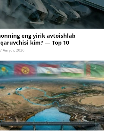
honning eng yirik avtoishlab
iqaruvchisi kim? — Top 10
7 Август, 2026