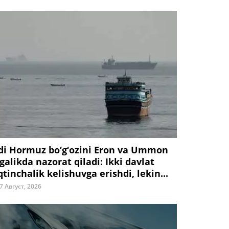
di Hormuz bo‘g‘ozini Eron va Ummon
galikda nazorat qiladi: Ikki davlat
tinchalik kelishuvga erishdi, lekin...
7 Август, 2026