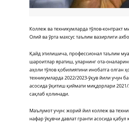
Коллеж ва техникумларда тўлов-контракт 
Олий ва ўрта махсус таълим вазирлиги ахбо
Қайд этилишича, профессионал таълим муас
шароитлар яратиш, уларнинг ота-оналарин
аҳоли тўлов қобилиятини инобатга олган ҳо
техникумларда 2022/2023-ўқув йили учун б
асосида ўқитиш қиймати миқдорлари 2021/
сақлаб қолинади.
Маълумот учун: жорий йил коллеж ва техни
нафар ўқувчи давлат гранти асосида қабул 