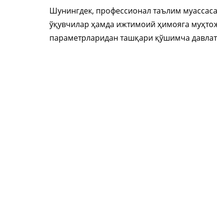
Шунингдек, профессионал таълим муассаса
ўқувчилар ҳамда ижтимоий ҳимояга муҳтож
параметрларидан ташқари қўшимча давлат 