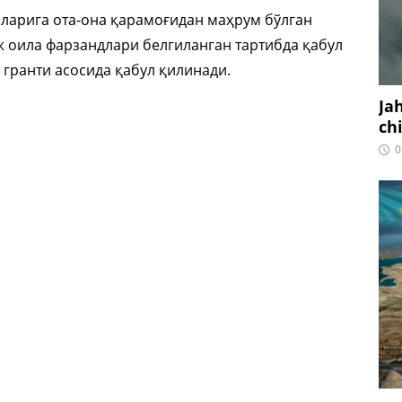
ларига ота-она қарамоғидан маҳрум бўлган
 оила фарзандлари белгиланган тартибда қабул
гранти асосида қабул қилинади.
Ja
ch
0