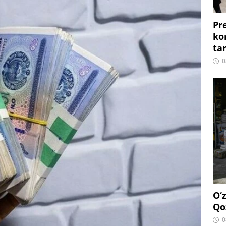
Pr
ko
ta
0
O‘
Qo
0