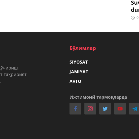
Su
du
0
Бўлимлар
SIYOSAT
кўчириш,
JAMIYAT
т таҳририят
.
AVTO
Ижтимоий тармоқларда