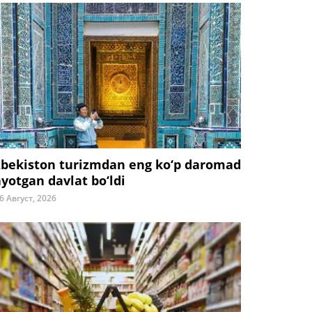
zbekiston turizmdan eng ko‘p daromad
ayotgan davlat bo‘ldi
6 Август, 2026