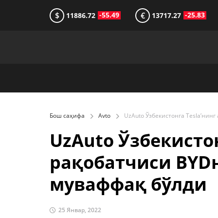
$
€
-55.49
-25.83
11886.72
13717.27
Бош саҳифа
Avto
UzAuto Ўзбекистон
рақобатчиси BYD
муваффақ бўлди
25 Январ, 2022