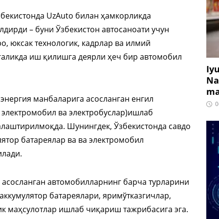
збекистонда UzAuto билан ҳамкорликда
дирди – буни Ўзбекистон автосаноати учун
о, юксак технологик, кадрлар ва илмий
ргаликда иш қилишга деярли ҳеч бир автомобил
Iy
Na
ma
 энергия манбаларига асосланган енгил
0
, электромобил ва электробуслар)ишлаб
лаштирилмоқда. Шунингдек, Ўзбекистонда савдо
улятор батареялар ва ва электромобил
лади.
 асосланган автомобилларнинг барча турларини
 аккумулятор батареялари, яримўтказгичлар,
ик маҳсулотлар ишлаб чиқариш тажрибасига эга.