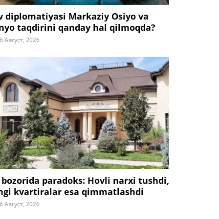
v diplomatiyasi Markaziy Osiyo va
nyo taqdirini qanday hal qilmoqda?
6 Август, 2026
 bozorida paradoks: Hovli narxi tushdi,
ngi kvartiralar esa qimmatlashdi
6 Август, 2026