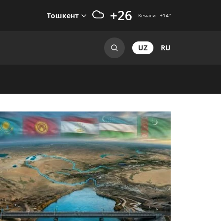
+26
Тошкент
Кечаси
+14
°
UZ
RU