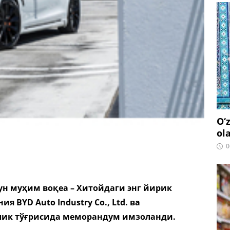
O‘
ol
0
ун муҳим воқеа – Хитойдаги энг йирик
BYD Auto Industry Co., Ltd. ва
рлик тўғрисида меморандум имзоланди.