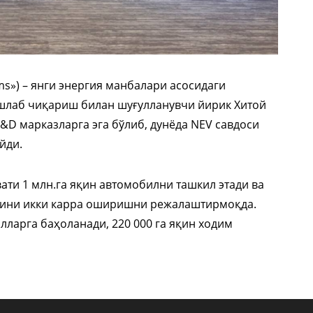
eams») – янги энергия манбалари асосидаги
ишлаб чиқариш билан шуғулланувчи йирик Хитой
R&D марказларга эга бўлиб, дунёда NEV савдоси
йди.
ти 1 млн.га яқин автомобилни ташкил этади ва
мини икки карра оширишни режалаштирмоқда.
лларга баҳоланади, 220 000 га яқин ходим