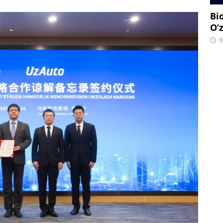
Bi
O‘
0