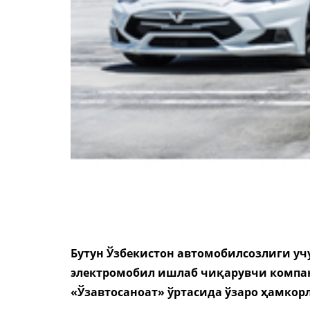
Бутун Ўзбекистон автомобилсозлиги уч
электромобил ишлаб чиқарувчи компания 
«Ўзавтосаноат» ўртасида ўзаро ҳамко