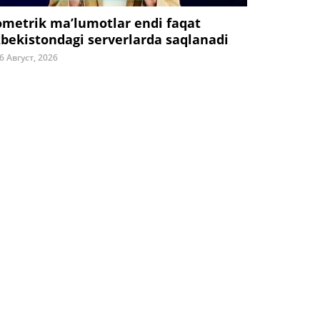
ometrik ma’lumotlar endi faqat
zbekistondagi serverlarda saqlanadi
6 Август, 2026