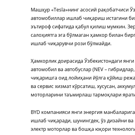
Машҳур «Tesla»нинг асосий рақобатчиси Ў
автомобиллар ишлаб чиқариш истагини бил
эътироф сифатида қабул қилиш мумкин. Зер
салоҳиятга эга бўлмаган ҳамкор билан би
ишлаб чиқарувчи рози бўлмайди.
Ҳамкорлик доирасида Ўзбекистондаги янги
автомобил ва автобуслар (NEV – гибридлар
чиқаришга оид лойиҳани йўлга қўйиш режа
ва сервис хизмат кўрсатиш, хусусан, аккум
моторларини таъмирлаш тармоқлари ярати
BYD компанияси янги энергия манбаларига
ишлаб чиқаради, шунингдек, ўз дизайни ва
электр моторлар ва бошқа юқори технолог