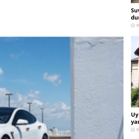
Su
du
0
Uy
ya
0