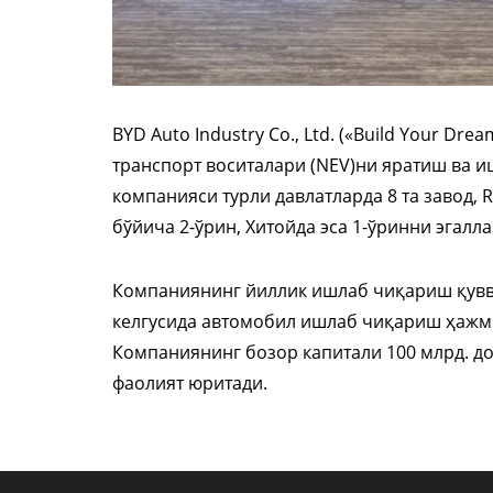
BYD Auto Industry Co., Ltd. («Build Your Dr
транспорт воситалари (NEV)ни яратиш ва 
компанияси турли давлатларда 8 та завод, 
бўйича 2-ўрин, Хитойда эса 1-ўринни эгалла
Компаниянинг йиллик ишлаб чиқариш қувва
келгусида автомобил ишлаб чиқариш ҳаж
Компаниянинг бозор капитали 100 млрд. до
фаолият юритади.