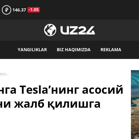
₽
-1.05
146.37
YANGILIKLAR
BIZ HAQIMIZDA
REKLAMA
UzAuto Ўзбекистонга Tesla’нинг асосий рақобатчиси BYDни жалб қилишга муваффақ бўлди
га Tesla’нинг асосий
ни жалб қилишга