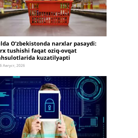
ulda O‘zbekistonda narxlar pasaydi:
rx tushishi faqat oziq-ovqat
hsulotlarida kuzatilyapti
6 Август, 2026