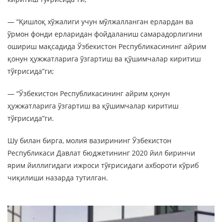
— “Қишлоқ хўжалиги учун мўлжалланган ерлардан ва
ўрмон фонди ерларидан фойдаланиш самарадорлигини
ошириш мақсадида Ўзбекистон Республикасининг айрим
қонун ҳужжатларига ўзгартиш ва қўшимчалар киритиш
тўғрисида”ги;
— “Ўзбекистон Республикасининг айрим қонун
ҳужжатларига ўзгартиш ва қўшимчалар киритиш
тўғрисида”ги.
Шу билан бирга, молия вазирининг Ўзбекистон
Республикаси Давлат бюджетининг 2020 йил биринчи
ярим йиллигидаги ижроси тўғрисидаги ахбороти кўриб
чиқилиши назарда тутилган.