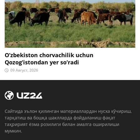
O‘zbekiston chorvachilik uchun
Qozog‘istondan yer so‘radi
09 Август, 2026
Cайтида эълон қилинган материаллардан нусха кўчириш,
тарқатиш ва бошқа шаклларда фойдаланиш фақат
таҳририят ёзма розилиги билан амалга оширилиши
мумкин.