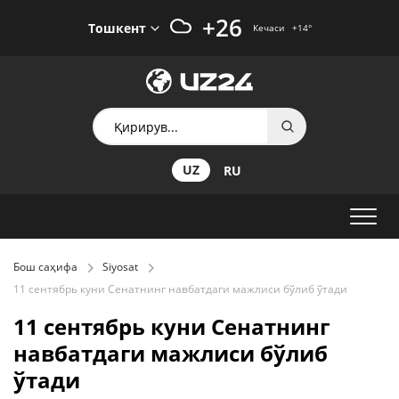
+26
Тошкент
Кечаси
+14
°
UZ
RU
Бош саҳифа
Siyosat
11 сентябрь куни Сенатнинг навбатдаги мажлиси бўлиб ўтади
11 сентябрь куни Сенатнинг
навбатдаги мажлиси бўлиб
ўтади