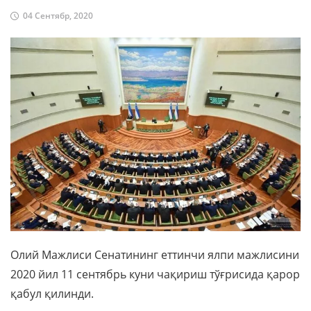
04 Сентябр, 2020
Олий Мажлиси Сенатининг еттинчи ялпи мажлисини
2020 йил 11 сентябрь куни чақириш тўғрисида қарор
қабул қилинди.