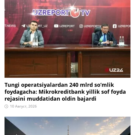
Tungi operatsiyalardan 240 mlrd so‘mlik
foydagacha: Mikrokreditbank yillik sof foyda
rejasini muddatidan oldin bajardi
10 Август, 2026