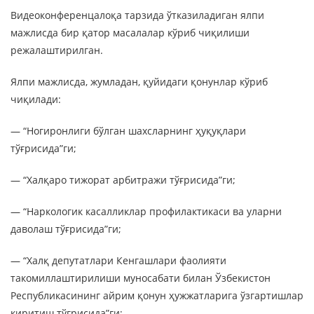
Видеоконференцалоқа тарзида ўтказиладиган ялпи
мажлисда бир қатор масалалар кўриб чиқилиши
режалаштирилган.
Ялпи мажлисда, жумладан, қуйидаги қонунлар кўриб
чиқилади:
— “Ногиронлиги бўлган шахсларнинг ҳуқуқлари
тўғрисида”ги;
— “Халқаро тижорат арбитражи тўғрисида”ги;
— “Наркологик касалликлар профилактикаси ва уларни
даволаш тўғрисида”ги;
— “Халқ депутатлари Кенгашлари фаолияти
такомиллаштирилиши муносабати билан Ўзбекистон
Республикасининг айрим қонун ҳужжатларига ўзгартишлар
киритиш тўғрисида”ги;