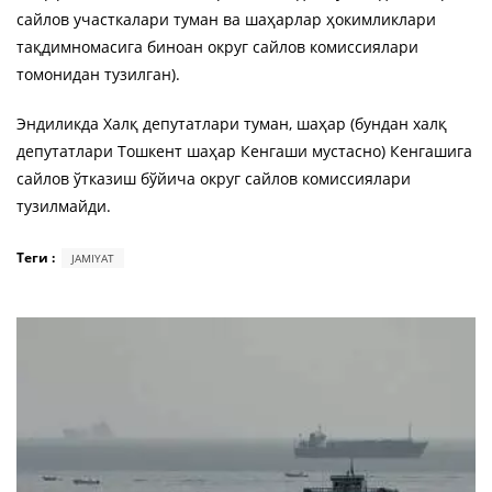
сайлов участкалари туман ва шаҳарлар ҳокимликлари
тақдимномасига биноан округ сайлов комиссиялари
томонидан тузилган).
Эндиликда Халқ депутатлари туман, шаҳар (бундан халқ
депутатлари Тошкент шаҳар Кенгаши мустасно) Кенгашига
сайлов ўтказиш бўйича округ сайлов комиссиялари
тузилмайди.
Теги :
JAMIYAT