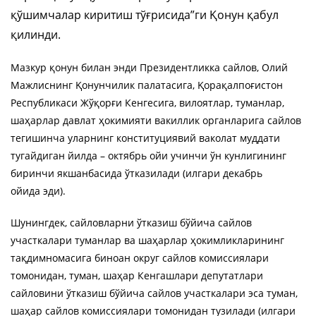
қўшимчалар киритиш тўғрисида”ги Қонун қабул
қилинди.
Мазкур қонун билан энди Президентликка сайлов, Олий
Мажлиснинг Қонунчилик палатасига, Қорақалпоғистон
Республикаси Жўқорғи Кенгесига, вилоятлар, туманлар,
шаҳарлар давлат ҳокимияти вакиллик органларига сайлов
тегишинча уларнинг конституциявий ваколат муддати
тугайдиган йилда – октябрь ойи учинчи ўн кунлигининг
биринчи якшанбасида ўтказилади (илгари декабрь
ойида эди).
Шунингдек, сайловларни ўтказиш бўйича сайлов
участкалари туманлар ва шаҳарлар ҳокимликларининг
тақдимномасига биноан округ сайлов комиссиялари
томонидан, туман, шаҳар Кенгашлари депутатлари
сайловини ўтказиш бўйича сайлов участкалари эса туман,
шаҳар сайлов комиссиялари томонидан тузилади (илгари