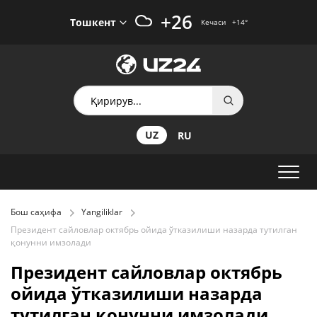
+26
Тошкент
Кечаси
+14
°
UZ
RU
Бош саҳифа
Yangiliklar
Президент сайловлар октябрь ойида ўтказилиши назарда тутилган
қонунни имзолади
Президент сайловлар октябрь
ойида ўтказилиши назарда
тутилган қонунни имзолади