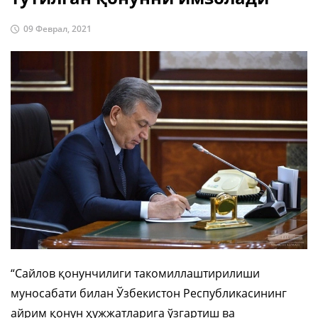
09 Феврал, 2021
“Сайлов қонунчилиги такомиллаштирилиши
муносабати билан Ўзбекистон Республикасининг
айрим қонун ҳужжатларига ўзгартиш ва