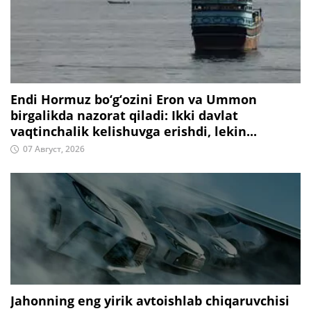
Endi Hormuz bo‘g‘ozini Eron va Ummon
birgalikda nazorat qiladi: Ikki davlat
vaqtinchalik kelishuvga erishdi, lekin...
07 Август, 2026
Jahonning eng yirik avtoishlab chiqaruvchisi