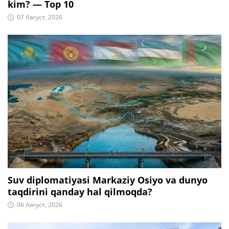
kim? — Top 10
07 Август, 2026
Suv diplomatiyasi Markaziy Osiyo va dunyo
taqdirini qanday hal qilmoqda?
06 Август, 2026