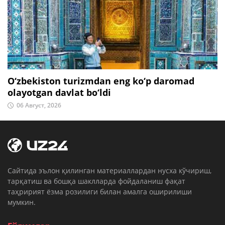
O‘zbekiston turizmdan eng ko‘p daromad
olayotgan davlat bo‘ldi
06 Август, 2026
Cайтида эълон қилинган материаллардан нусха кўчириш,
тарқатиш ва бошқа шаклларда фойдаланиш фақат
таҳририят ёзма розилиги билан амалга оширилиши
мумкин.