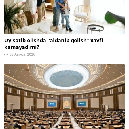
Uy sotib olishda “aldanib qolish” xavfi
kamayadimi?
08 Август, 2026