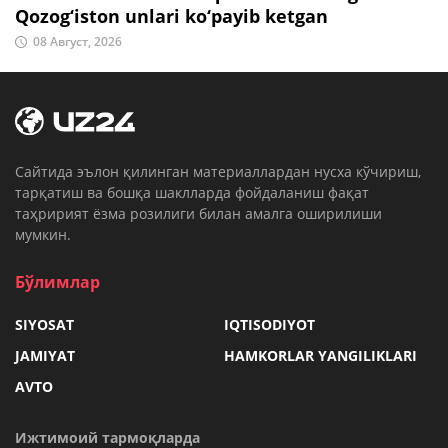
Qozog‘iston unlari ko‘payib ketgan
08 Август, 2026
Cайтида эълон қилинган материаллардан нусха кўчириш,
тарқатиш ва бошқа шаклларда фойдаланиш фақат
таҳририят ёзма розилиги билан амалга оширилиши
мумкин.
Бўлимлар
SIYOSAT
IQTISODIYOT
JAMIYAT
HAMKORLAR YANGILIKLARI
AVTO
Ижтимоий тармоқларда