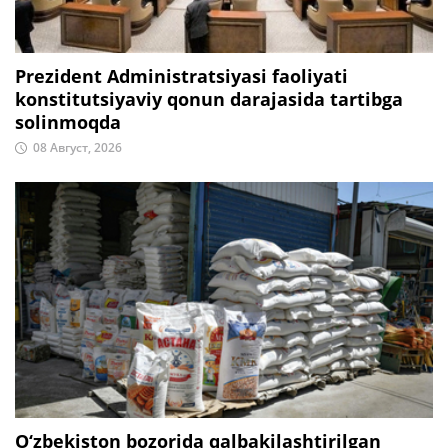
Prezident Administratsiyasi faoliyati
konstitutsiyaviy qonun darajasida tartibga
solinmoqda
08 Август, 2026
O‘zbekiston bozorida qalbakilashtirilgan