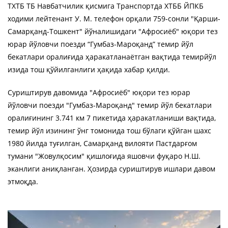
ТХТБ ТБ Навбатчилик қисмига Транспортда ХТББ ЙПКБ
ходими лейтенант У. М. телефон орқали 759-сонли "Қарши-
Самарқанд-Тошкент" йўналишидаги "Афросиёб" юқори тез
юрар йўловчи поезди “Гумбаз-Мароқанд” темир йўл
бекатлари оралиғида ҳаракатланаётган вақтида темирйўл
изида тош қўйилганлиги ҳақида хабар қилди.
Суриштирув давомида "Афросиёб" юқори тез юрар
йўловчи поезди "Гумбаз-Мароқанд" темир йўл бекатлари
оралиғининг 3.741 км 7 пикетида ҳаракатланиши вақтида,
темир йўл изининг ўнг томонида тош бўлаги қўйган шахс
1980 йилда туғилган, Самарқанд вилояти Пастдарғом
тумани "Жовулқосим" қишлоғида яшовчи фуқаро Н.Ш.
эканлиги аниқланган. Ҳозирда суриштирув ишлари давом
этмоқда.