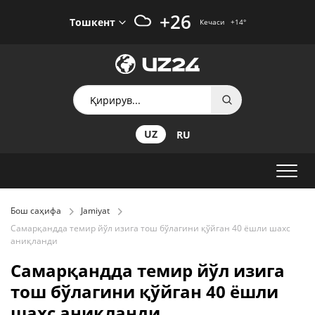
+26
Тошкент
Кечаси
+14
°
UZ
RU
Бош саҳифа
Jamiyat
Самарқандда темир йўл изига тош бўлагини қўйган 40 ёшли шахс
аниқланди
Самарқандда темир йўл изига
тош бўлагини қўйган 40 ёшли
шахс аниқланди