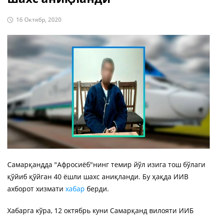
16 Октябр, 2020
Самарқандда "Афросиёб"нинг темир йўл изига тош бўлаги
қўйиб қўйган 40 ёшли шахс аниқланди. Бу ҳақда ИИВ
ахборот хизмати
хабар
берди.
Хабарга кўра, 12 октябрь куни Самарқанд вилояти ИИБ