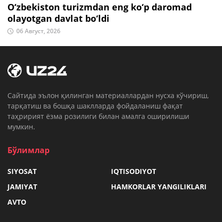
O‘zbekiston turizmdan eng ko‘p daromad
olayotgan davlat bo‘ldi
06 Август, 2026
Cайтида эълон қилинган материаллардан нусха кўчириш,
тарқатиш ва бошқа шаклларда фойдаланиш фақат
таҳририят ёзма розилиги билан амалга оширилиши
мумкин.
Бўлимлар
SIYOSAT
IQTISODIYOT
JAMIYAT
HAMKORLAR YANGILIKLARI
AVTO