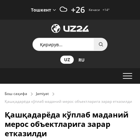
+26
Тошкент
Кечаси
+14
°
UZ
RU
Бош саҳифа
Jamiyat
Қашқадарёда кўплаб маданий мерос объектларига зарар етказилди
Қашқадарёда кўплаб маданий
мерос объектларига зарар
етказилди