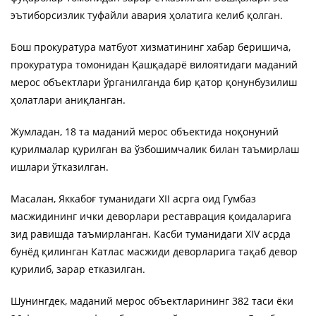
эътиборсизлик туфайли авария ҳолатига келиб қолган.
Бош прокуратура матбуот хизматининг хабар беришича,
прокуратура томонидан Қашқадарё вилоятидаги маданий
мерос объектлари ўрганилганда бир қатор қонунбузилиш
ҳолатлари аниқланган.
Жумладан, 18 та маданий мерос объектида ноқонуний
қурилмалар қурилган ва ўзбошимчалик билан таъмирлаш
ишлари ўтказилган.
Масалан, Яккабоғ туманидаги XII асрга оид Гумбаз
масжидининг ички деворлари реставрация қоидаларига
зид равишда таъмирланган. Касби туманидаги XIV асрда
бунёд қилинган Катлас масжиди деворларига тақаб девор
қурилиб, зарар етказилган.
Шунингдек, маданий мерос объектларининг 382 таси ёки