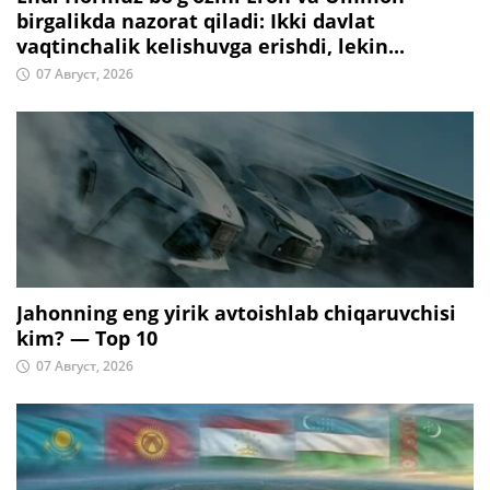
birgalikda nazorat qiladi: Ikki davlat
vaqtinchalik kelishuvga erishdi, lekin...
07 Август, 2026
Jahonning eng yirik avtoishlab chiqaruvchisi
kim? — Top 10
07 Август, 2026