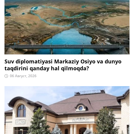
Suv diplomatiyasi Markaziy Osiyo va dunyo
taqdirini qanday hal qilmoqda?
06 Август, 2026