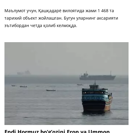
Маълумот учун, Қашқадарё вилоятида жами 1 468 та
тарихий объект жойлашган. Бугун уларнинг аксарияти
эътибордан четда қолиб келмоқда.
Endi Hormuz bo‘g‘ozini Eron va Ummon