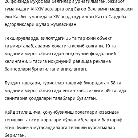
26 фоизида муҳофаза белгилари ўрнатилмаган. Яккабоғ
туманидаги XII-XIV асрларга оид Ёдгор Валламин мадрасаси
ёки Касби туманидаги XIV асрда қурилган Катта Сардоба
ёдгорликлари шулар жумласидан.
Текширувларда, вилоятдаги 35 та тарихий объект
таъмирталаб, авария ҳолатига келиб қолгани, 10 та
маданий мерос объектидан ноқонуний фойдаланиб
келингани, 5 тасига ноқонуний равишда реклама
баннерлари ўрнатилгани аниқланган.
Бундан ташқари, туристлар ташриф буюрадиган 58 та
маданий мерос объектида ёнғин хавфсизлиги, 49 тасида
санитария қоидалари талаблари бузилган.
Қайд этилишича, қонунбузилиш ҳолатлари юзасидан
тегишли таъсир чоралари қўлланиб, уларни бартараф
этиш бўйича мутасаддиларга тегишли кўрсатмалар
берилган.