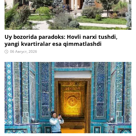
Uy bozorida paradoks: Hovli narxi tushdi,
yangi kvartiralar esa qimmatlashdi
06 Август, 2026