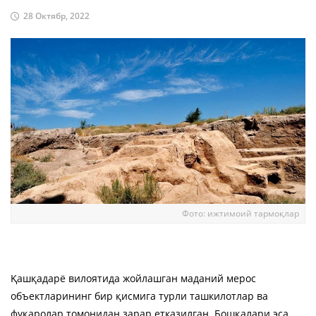
28 Октябр, 2022
Фото: ижтимоий тармоқлар
Қашқадарё вилоятида жойлашган маданий мерос
объектларининг бир қисмига турли ташкилотлар ва
фуқаролар томонидан зарар етказилган. Бошқалари эса