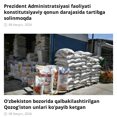
Prezident Administratsiyasi faoliyati
konstitutsiyaviy qonun darajasida tartibga
solinmoqda
08 Август, 2026
O‘zbekiston bozorida qalbakilashtirilgan
Qozog‘iston unlari ko‘payib ketgan
08 Август, 2026