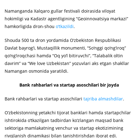
Namanganda Xalqaro gullar festivali doirasida viloyat
hokimligi va Kadastr agentligining “Geoinnovatsiya markazi”
hamkorligida dron-shou
o‘tkazildi
.
Shouda 500 ta dron yordamida O‘zbekiston Respublikasi
Davlat bayrog‘i, Mustaqillik monumenti, “So‘nggi qo‘ng‘iroq”
qo‘ng‘iroqchasi hamda “Oq yo‘l bitiruvchi”, “Talabalik oltin
davrim” va “We love Uzbekistan” yozuvlari aks etgan shakllar
Namangan osmonida yaratildi.
Bank rahbarlari va startap asoschilari bir joyda
Bank rahbarlari va startap asoschilari
tajriba almashdilar
.
O‘zbekistonning yetakchi tijorat banklari hamda startapchilar
ishtirokida o‘tkazilgan tadbirdan ko‘zlangan maqsad bank
sektoriga mamlakatning venchur va startap ekotizimining
rivojlanish dinamikasi bilan tanishtirishdan iborat edi.