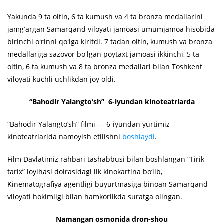
Yakunda 9 ta oltin, 6 ta kumush va 4 ta bronza medallarini
jamgʻargan Samarqand viloyati jamoasi umumjamoa hisobida
birinchi oʻrinni qoʻlga kiritdi. 7 tadan oltin, kumush va bronza
medallariga sazovor boʻlgan poytaxt jamoasi ikkinchi, 5 ta
oltin, 6 ta kumush va 8 ta bronza medallari bilan Toshkent
viloyati kuchli uchlikdan joy oldi.
“Bahodir Yalangto‘sh” 6-iyundan kinoteatrlarda
“Bahodir Yalangto‘sh” filmi — 6-iyundan yurtimiz
kinoteatrlarida namoyish etilishni
boshlaydi
.
Film Davlatimiz rahbari tashabbusi bilan boshlangan “Tirik
tarix” loyihasi doirasidagi ilk kinokartina bo‘lib,
Kinematografiya agentligi buyurtmasiga binoan Samarqand
viloyati hokimligi bilan hamkorlikda suratga olingan.
Namangan osmonida dron-shou