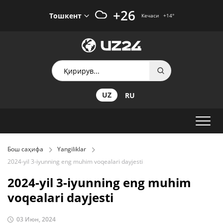
+26
Тошкент
Кечаси
+14
°
UZ
RU
Бош саҳифа
Yangiliklar
2024-yil 3-iyunning eng muhim voqealari dayjesti
2024-yil 3-iyunning eng muhim
voqealari dayjesti
03 Июн, 2024