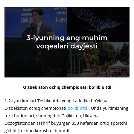
Oʻzbekiston ochiq chempionati boʻlib oʻtdi
1-2-iyun kunlari Toshkentda yengil atletika boʻyicha
Oʻzbekiston ochiq chempionati
boʻlib oʻtdi
. Unda yurtimizning
turli hududlari, shuningdek, Tojikiston, Ukraina,
Qozogʻistondan tashrif buyurgan 350 nafardan ortiq sportchi
gʻoliblik uchun kurash olib bordi.