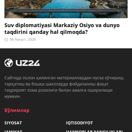
Suv diplomatiyasi Markaziy Osiyo va dunyo
taqdirini qanday hal qilmoqda?
06 Август, 2026
Cайтида эълон қилинган материаллардан нусха кўчириш,
тарқатиш ва бошқа шаклларда фойдаланиш фақат
таҳририят ёзма розилиги билан амалга оширилиши
мумкин.
Бўлимлар
SIYOSAT
IQTISODIYOT
JAMIYAT
HAMKORLAR YANGILIKLARI