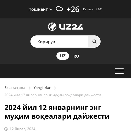
+26
Тошкент
Кечаси
+14
°
UZ
RU
Бош саҳифа
Yangiliklar
2024 йил 12 январнинг энг муҳим воқеалари дайжести
2024 йил 12 январнинг энг
муҳим воқеалари дайжести
12 Январ, 2024