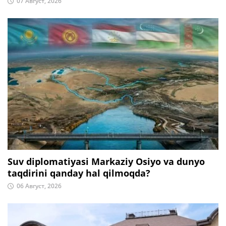
07 Август, 2026
Suv diplomatiyasi Markaziy Osiyo va dunyo
taqdirini qanday hal qilmoqda?
06 Август, 2026