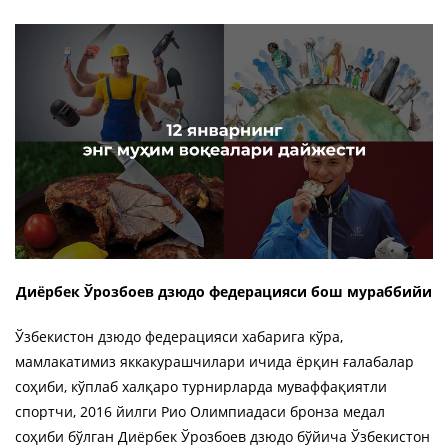
Диёрбек Ўрозбоев дзюдо федерацияси бош мураббийи
Ўзбекистон дзюдо федерацияси хабарига кўра,
мамлакатимиз яккакурашчилари ичида ёрқин ғалабалар
соҳиби, кўплаб халқаро турнирларда муваффақиятли
спортчи, 2016 йилги Рио Олимпиадаси бронза медал
соҳиби бўлган Диёрбек Ўрозбоев дзюдо бўйича Ўзбекистон