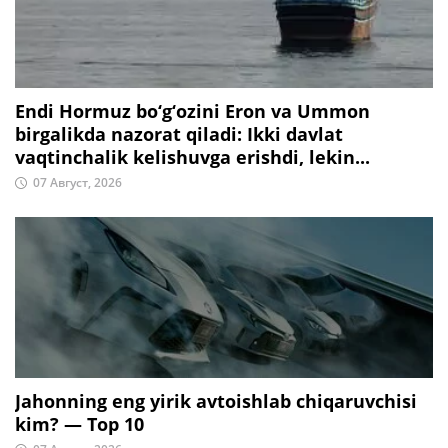
Endi Hormuz bo‘g‘ozini Eron va Ummon
birgalikda nazorat qiladi: Ikki davlat
vaqtinchalik kelishuvga erishdi, lekin...
07 Август, 2026
Jahonning eng yirik avtoishlab chiqaruvchisi
kim? — Top 10