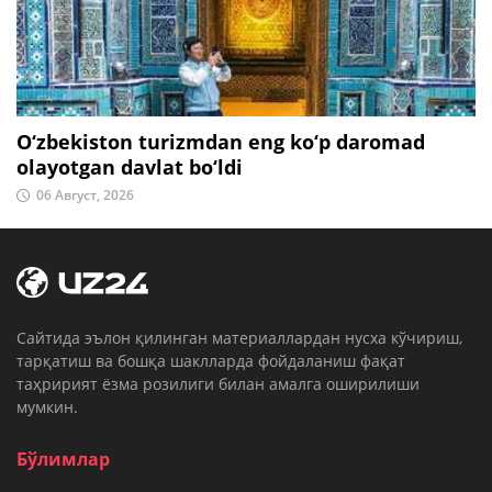
O‘zbekiston turizmdan eng ko‘p daromad
olayotgan davlat bo‘ldi
06 Август, 2026
Cайтида эълон қилинган материаллардан нусха кўчириш,
тарқатиш ва бошқа шаклларда фойдаланиш фақат
таҳририят ёзма розилиги билан амалга оширилиши
мумкин.
Бўлимлар