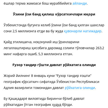
ёшлар терма жамоаси бош мураббийига
айланди
.
Ўзини ўзи банд қилиш кўрсаткичлари юқори
Ўзбекистонда бугунга келиб ўзини ўзи банд қилган шахслар
сони 2,5 миллионга етди ва бу жуда
қувонарли натижадир
.
Қайд этилишича, ноқонуний иш ўринларини
легаллаштириш ҳисобига даромад солиғи тўловчилар 263,2
минг нафарга ошиб, 5,3 миллионга етган.
Ғузор тандир гўшти давлат рўйхатига олинди
Жорий йилнинг 8 январь куни “Ғузор тандир ғошти”
географик кўрсаткич сифатида Ўзбекистон Республикаси
Адлия вазирлиги томонидан давлат
рўйхатига олинди
.
Бу Қашқадарё вилоятида биринчи бўлиб давлат
рўйхатидан ўтган географик ҳудуд бўлди.