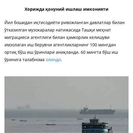
Хорижда қонуний ишлаш имконияти
Йил бошидан иқтисодиёти ривожланган давлатлар билан
ўтказилган музокаралар натижасида Ташқи меҳнат
миграцияси агентлиги билан ҳамкорлик келишуви
имзолаган иш берувчи агентликларнинг 100 мингдан
ортиқ бўш иш ўринлари аниқланди. 60 мингта бўш иш
ўринига талабнома
олинди
.