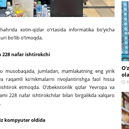
hrida xotin-qizlar o‘rtasida informatika bo‘yicha
uri bo‘lib o‘tmoqda.
 228 nafar ishtirokchi
O‘
qaro musobaqada, jumladan, mamlakatning eng yirik
ol
a raqamli ko‘nikmalarni rivojlantirishga faol hissa
0
shtirok etmoqda. O‘zbekistonlik qizlar Yevropa va
mi 228 nafar ishtirokchilar bilan birgalikda xalqaro
.
siz kompyuter oldida