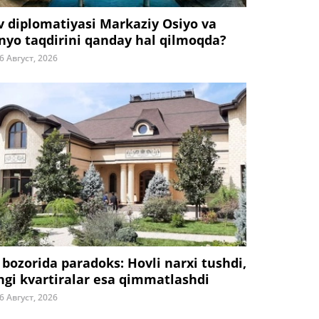
v diplomatiyasi Markaziy Osiyo va
nyo taqdirini qanday hal qilmoqda?
6 Август, 2026
 bozorida paradoks: Hovli narxi tushdi,
ngi kvartiralar esa qimmatlashdi
6 Август, 2026