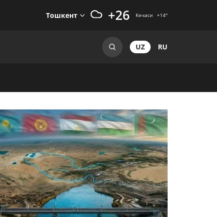
+26
Тошкент
Кечаси
+14
°
UZ
RU