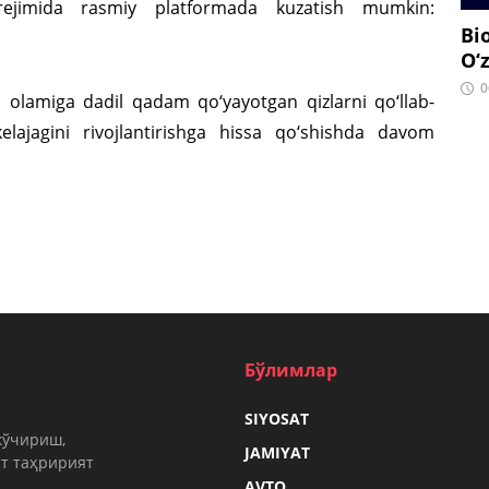
qt rejimida rasmiy platformada kuzatish mumkin:
Bi
O‘
0
 olamiga dadil qadam qo‘yayotgan qizlarni qo‘llab-
lajagini rivojlantirishga hissa qo‘shishda davom
Бўлимлар
SIYOSAT
кўчириш,
JAMIYAT
т таҳририят
.
AVTO