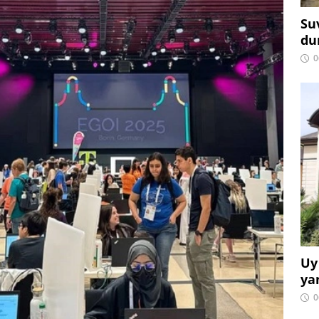
Su
du
0
Uy
ya
0