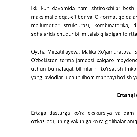
Ikki kun davomida ham ishtirokchilar besh 
maksimal diqqat-e’tibor va IOI-format qoidalarig
ma'lumotlar strukturasi, kombinatorika, 
sohalarida chuqur bilim talab qiladigan to'rtta
Oysha Mirzatillayeva, Malika Xo‘jamuratova
O‘zbekiston terma jamoasi xalqaro maydond
uchun bu nafaqat bilimlarini ko‘rsatish imkoni
yangi avlodlari uchun ilhom manbayi bo‘lish 
Ertangi
Ertaga dasturga ko‘ra ekskursiya va dam 
o‘tkaziladi, uning yakuniga ko‘ra g‘olibalar ani