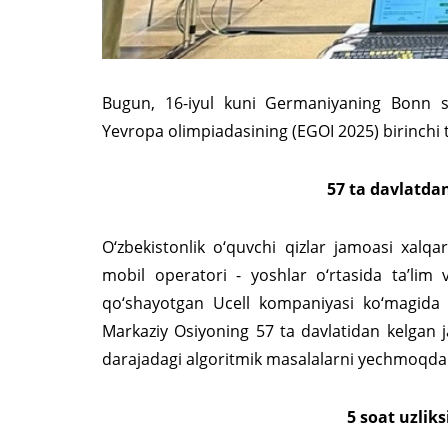
Bugun, 16-iyul kuni Germaniyaning Bonn sha
Yevropa olimpiadasining (EGOI 2025) birinchi t
57 ta davlatdan
O‘zbekistonlik o‘quvchi qizlar jamoasi xal
mobil operatori - yoshlar o‘rtasida ta’lim v
qo‘shayotgan Ucell kompaniyasi ko‘magida i
Markaziy Osiyoning 57 ta davlatidan kelgan ja
darajadagi algoritmik masalalarni yechmoqda
5 soat uzlik