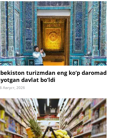
zbekiston turizmdan eng ko‘p daromad
ayotgan davlat bo‘ldi
6 Август, 2026