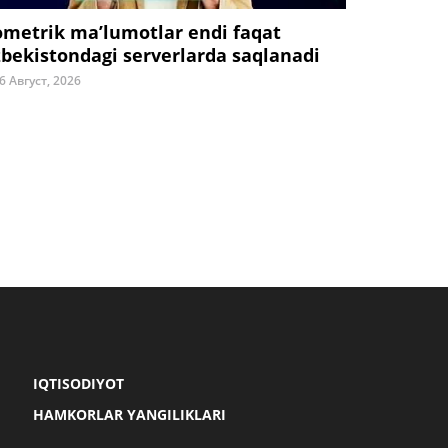
ometrik ma’lumotlar endi faqat
zbekistondagi serverlarda saqlanadi
6 Август, 2026
IQTISODIYOT
HAMKORLAR YANGILIKLARI