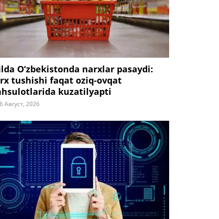
ulda O‘zbekistonda narxlar pasaydi:
rx tushishi faqat oziq-ovqat
hsulotlarida kuzatilyapti
6 Август, 2026