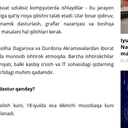
soat uzluksiz kompyuterda ishlaydilar - bu jarayon
a qat’iy rioya qilishni talab etadi. Ular binar qidiruv,
dinamik dasturlash, graflar nazariyasi va boshqa
 masalani hal qilishlari kerak.
Iy
Na
, Soliha Dagarova va Durdona Akramovalardan iborat
ma
a munosib ishtirok etmoqda. Barcha ishtirokchilar
0
yati, balki kasbiy o‘sish va IT sohasidagi qizlarning
yo‘lidagi muhim qadamdir.
 dastur qanday?
olish kuni, 18-iyulda esa ikkinchi musobaqa kuni
qlanadi.