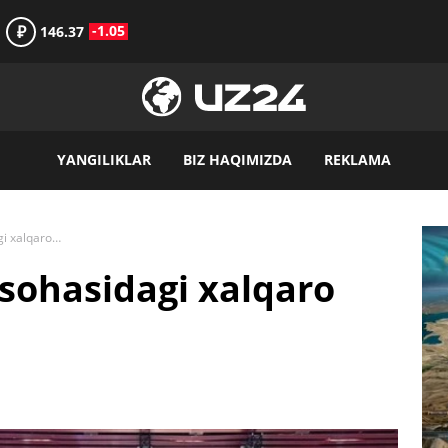
₽
-1.05
146.37
YANGILIKLAR
BIZ HAQIMIZDA
REKLAMA
Ucell ko‘magida: IT sohasidagi xalqaro cho‘qqilar sari
 sohasidagi xalqaro