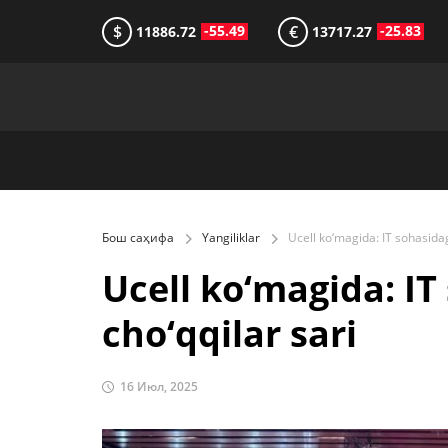
$
€
-55.49
-25.83
11886.72
13717.27
Бош саҳифа
Yangiliklar
Ucell ko‘magida: IT
cho‘qqilar sari
16 Июл, 2025