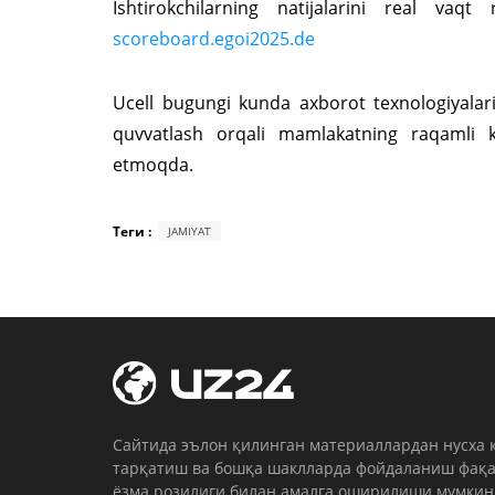
Ishtirokchilarning natijalarini real va
scoreboard.egoi2025.de
Ucell bugungi kunda axborot texnologiyalari
quvvatlash orqali mamlakatning raqamli ke
etmoqda.
Теги :
JAMIYAT
Cайтида эълон қилинган материаллардан нусха 
тарқатиш ва бошқа шаклларда фойдаланиш фақа
ёзма розилиги билан амалга оширилиши мумкин