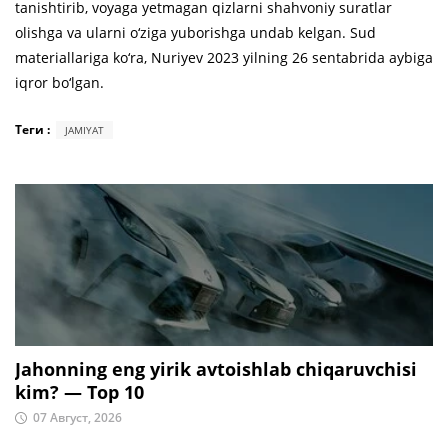
tanishtirib, voyaga yetmagan qizlarni shahvoniy suratlar
olishga va ularni o‘ziga yuborishga undab kelgan. Sud
materiallariga ko‘ra, Nuriyev 2023 yilning 26 sentabrida aybiga
iqror bo‘lgan.
Теги :
JAMIYAT
Jahonning eng yirik avtoishlab chiqaruvchisi
kim? — Top 10
07 Август, 2026