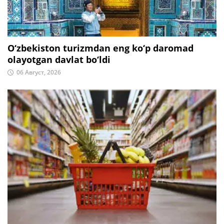
O‘zbekiston turizmdan eng ko‘p daromad
olayotgan davlat bo‘ldi
06 Август, 2026