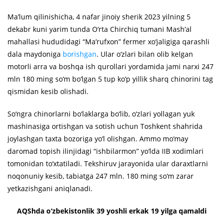
Ma’lum qilinishicha, 4 nafar jinoiy sherik 2023 yilning 5
dekabr kuni yarim tunda O‘rta Chirchiq tumani Mash’al
mahallasi hududidagi “Ma’rufxon” fermer xo‘jaligiga qarashli
dala maydoniga
borishgan
. Ular o‘zlari bilan olib kelgan
motorli arra va boshqa ish qurollari yordamida jami narxi 247
mln 180 ming so‘m bo‘lgan 5 tup ko‘p yillik sharq chinorini tag
qismidan kesib olishadi.
So‘ngra chinorlarni bo‘laklarga bo‘lib, o‘zlari yollagan yuk
mashinasiga ortishgan va sotish uchun Toshkent shahrida
joylashgan taxta bozoriga yo‘l olishgan. Ammo mo‘may
daromad topish ilinjidagi “ishbilarmon” yo‘lda IIB xodimlari
tomonidan to‘xtatiladi. Tekshiruv jarayonida ular daraxtlarni
noqonuniy kesib, tabiatga 247 mln. 180 ming so‘m zarar
yetkazishgani aniqlanadi.
AQShda o‘zbekistonlik 39 yoshli erkak 19 yilga qamaldi