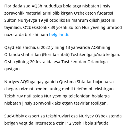
Floridada sud AQSh hududiga bolalarga nisbatan jinsiy
zo‘ravonlik materiallarini olib kirgan O‘zbekiston fuqarosi
Sulton Nuriyevga 19 yil ozodlikdan mahrum qilish jazosini
tayinladi. O‘zbekistonlik 39 yoshli Sulton Nuriyevning umrbod
nazoratda bo‘lishi ham
belgilandi
.
Qayd etilishicha, u 2022-yilning 13 yanvarida AQShning
Orlando shahridan (Florida shtati) Toshkentga jo‘nab ketgan.
O‘sha yilning 20 fevralida esa Toshkentdan Orlandoga
qaytgan.
Nuriyev AQShga qaytganida Qo‘shma Shtatlar bojxona va
chegara xizmati xodimi uning mobil telefonini tekshirgan.
Tekshiruv natijasida Nuriyevning telefonidan bolalarga
nisbatan jinsiy zo‘ravonlik aks etgan tasvirlar topilgan.
Sud-tibbiy ekspertiza tekshiruvlari esa Nuriyev O‘zbekistonda
bo‘lgan vaqtida internetda o‘zini 12 yoshli bola sifatida