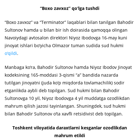
“Boxo zavxoz” qo‘lga tushdi
“Boxo zavxoz” va “Terminator” laqablari bilan tanilgan Bahodir
Sultonov hamda u bilan bir ish doirasida qamoqqa olingan
Navoiydagi avtosalon direktori Niyoz Ibodovga 16-may kuni
jinoyat ishlari bo‘yicha Olmazor tuman sudida sud hukmi
o‘qildi
.
Manbaga ko‘ra, Bahodir Sultonov hamda Niyoz Ibodov Jinoyat
kodeksining 165-moddasi 3-qismi “a” bandida nazarda
tutilgan jinoyatni (juda ko‘p miqdorda tovlamachilik) sodir
etganlikda aybli deb topilgan. Sud hukmi bilan Bahodir
Sultonovga 10 yil, Niyoz Ibodovga 4 yil muddatga ozodlikdan
mahrum qilish jazosi tayinlangan. Shuningdek, sud hukmi
bilan Bahodir Sultonov o‘ta xavfli retsidivist deb topilgan.
Toshkent viloyatida daraxtlarni kesganlar ozodlikdan
mahrum etildi