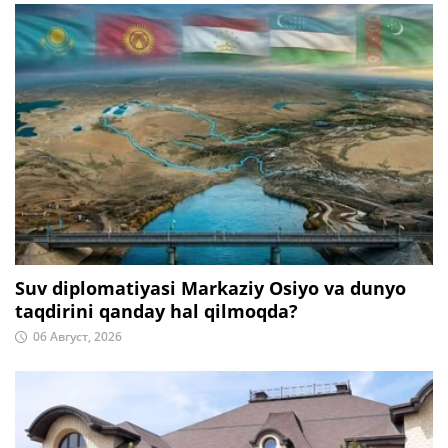
Suv diplomatiyasi Markaziy Osiyo va dunyo
taqdirini qanday hal qilmoqda?
06 Август, 2026