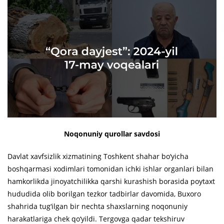
Noqonuniy qurollar savdosi
Davlat xavfsizlik xizmatining Toshkent shahar bo‘yicha
boshqarmasi xodimlari tomonidan ichki ishlar organlari bilan
hamkorlikda jinoyatchilikka qarshi kurashish borasida poytaxt
hududida olib borilgan tezkor tadbirlar davomida, Buxoro
shahrida tug‘ilgan bir nechta shaxslarning noqonuniy
harakatlariga chek qo‘yildi. Tergovga qadar tekshiruv