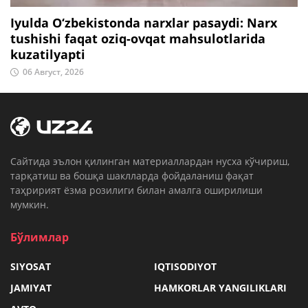
Iyulda O‘zbekistonda narxlar pasaydi: Narx
tushishi faqat oziq-ovqat mahsulotlarida
kuzatilyapti
06 Август, 2026
Cайтида эълон қилинган материаллардан нусха кўчириш,
тарқатиш ва бошқа шаклларда фойдаланиш фақат
таҳририят ёзма розилиги билан амалга оширилиши
мумкин.
Бўлимлар
SIYOSAT
IQTISODIYOT
JAMIYAT
HAMKORLAR YANGILIKLARI