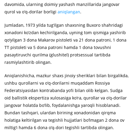
davomida, ularning doimiy yashash manzillarida jangovar
qurol va o‘q-dorilar borligi
aniqlangan
.
Jumladan, 1973 yilda tug‘ilgan shaxsning Buxoro shahridagi
xonadoni ko‘zdan kechirilganda, uyning tom qismiga yashirib
qo‘yilgan 3 dona Makarov pistoleti va 21 dona patroni, 1 dona
TT pistoleti va 5 dona patroni hamda 1 dona tovushni
pasaytiruvchi qurilma (glushitel) protsessual tartibda
rasmiylashtirib olingan.
Aniqlanishicha, mazkur shaxs jinoiy sheriklari bilan birgalikda,
ushbu qurollarni va o‘q-dorilarni muqaddam Rossiya
Federatsiyasidan kontrabanda yo‘li bilan olib kelgan. Sudga
oid ballistik ekspertiza xulosasiga ko‘ra, qurollar va o‘q-dorilar
jangovar holatda bo‘lib, foydalanishga yaroqli hisoblanadi.
Bundan tashqari, ulardan birining xonadonidan qirqma
holatiga keltirilgan va tegishli hujjatlari bo‘lmagan 2 dona ov
miltig‘i hamda 6 dona o‘q-dori tegishli tartibda olingan.