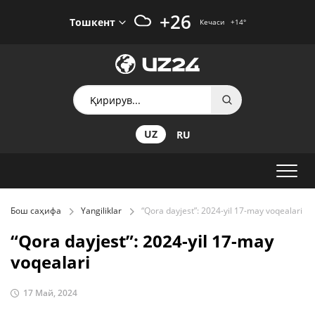
+26
Тошкент
Кечаси
+14
°
UZ
RU
Бош саҳифа
Yangiliklar
“Qora dayjest”: 2024-yil 17-may voqealari
“Qora dayjest”: 2024-yil 17-may
voqealari
17 Май, 2024