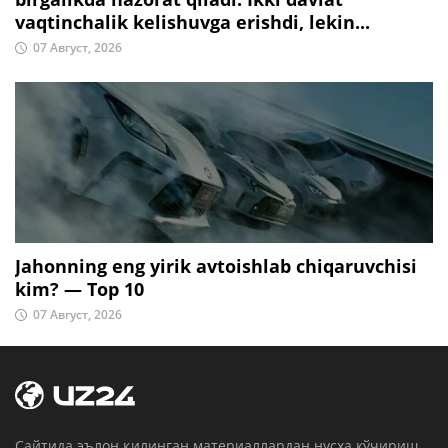
vaqtinchalik kelishuvga erishdi, lekin...
07 Август, 2026
Jahonning eng yirik avtoishlab chiqaruvchisi
kim? — Top 10
07 Август, 2026
Cайтида эълон қилинган материаллардан нусха кўчириш,