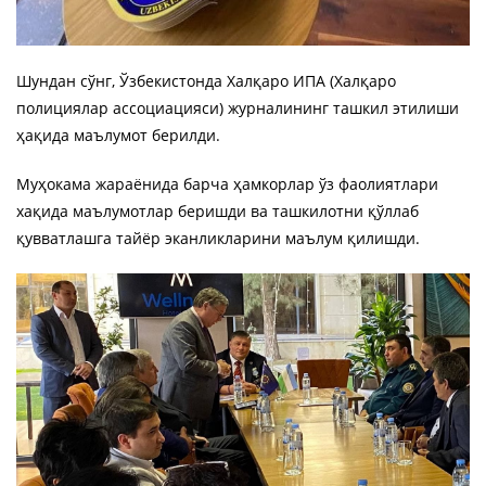
Шундан сўнг, Ўзбекистонда Халқаро ИПА (Халқаро
полициялар ассоциацияси) журналининг ташкил этилиши
ҳақида маълумот берилди.
Муҳокама жараёнида барча ҳамкорлар ўз фаолиятлари
хақида маълумотлар беришди ва ташкилотни қўллаб
қувватлашга тайёр эканликларини маълум қилишди.