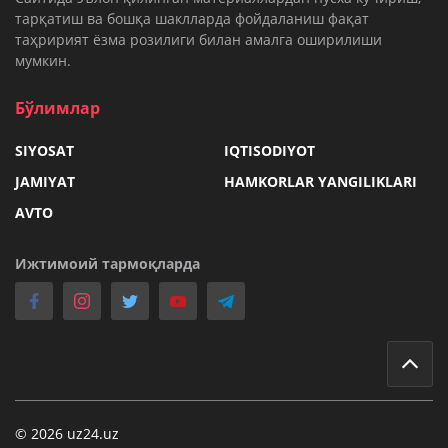
тарқатиш ва бошқа шаклларда фойдаланиш фақат
таҳририят ёзма розилиги билан амалга оширилиши
мумкин.
Бўлимлар
SIYOSAT
IQTISODIYOT
JAMIYAT
HAMKORLAR YANGILIKLARI
AVTO
Ижтимоий тармоқларда
© 2026 uz24.uz