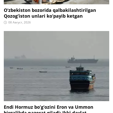
O‘zbekiston bozorida qalbakilashtirilgan
Qozog‘iston unlari ko‘payib ketgan
08 Август, 2026
Endi Hormuz bo‘g‘ozini Eron va Ummon
birgalikda nazorat qiladi: Ikki davlat