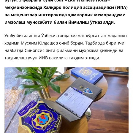
меҳмонхонасида Халқаро полиция ассоциацияси (ИПА)
ва меценатлар иштирокида ҳамкорлик меморандуми
имзолаш муносабати билан йиғилиш ўтказилди.
Ушбу йиғилишни Ўзбекистонда хизмат кўрсатган маданият
ходими Муслим Юлдашев очиб берди. Тадбирда биринчи
навбатда Синопсис янги фильмини муҳокама қилинди ва
тасдиқлаш учун ИИВ вакилига тақдим этилди.