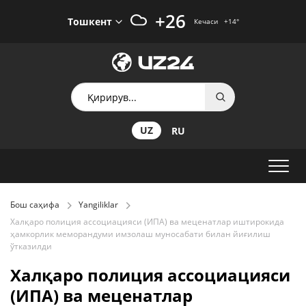
+26
Тошкент
Кечаси
+14
°
UZ
RU
Бош саҳифа
Yangiliklar
Халқаро полиция ассоциацияси (ИПА) ва меценатлар иштирокида
ҳамкорлик меморандуми имзолаш муносабати билан йиғилиш
ўтказилди
Халқаро полиция ассоциацияси
(ИПА) ва меценатлар