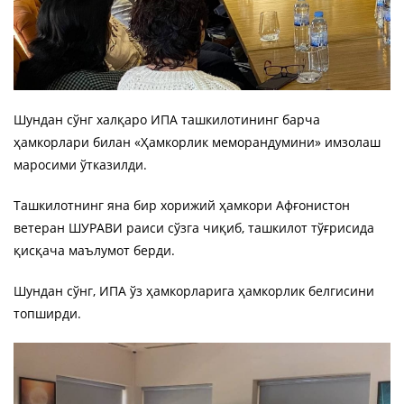
Шундан сўнг халқаро ИПА ташкилотининг барча
ҳамкорлари билан «Ҳамкорлик меморандумини» имзолаш
маросими ўтказилди.
Ташкилотнинг яна бир хорижий ҳамкори Афғонистон
ветеран ШУРАВИ раиси сўзга чиқиб, ташкилот тўғрисида
қисқача маълумот берди.
Шундан сўнг, ИПА ўз ҳамкорларига ҳамкорлик белгисини
топширди.