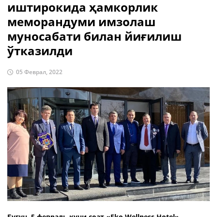
иштирокида ҳамкорлик
меморандуми имзолаш
муносабати билан йиғилиш
ўтказилди
05 Феврал, 2022
Бугун, 5 февраль куни соат «Eko Wellness Hotel»