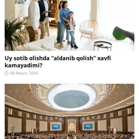
Uy sotib olishda “aldanib qolish” xavfi
kamayadimi?
08 Август, 2026