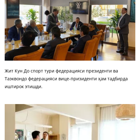
Жит Кун До спорт тури федерацияси президенти ва
Таэквондо федерацияси вице-призиденти ҳам тадбирда
иштирок этишди.