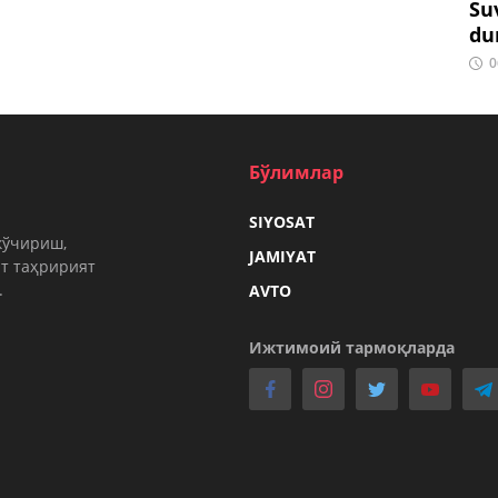
Su
du
0
Бўлимлар
SIYOSAT
кўчириш,
JAMIYAT
т таҳририят
.
AVTO
Ижтимоий тармоқларда