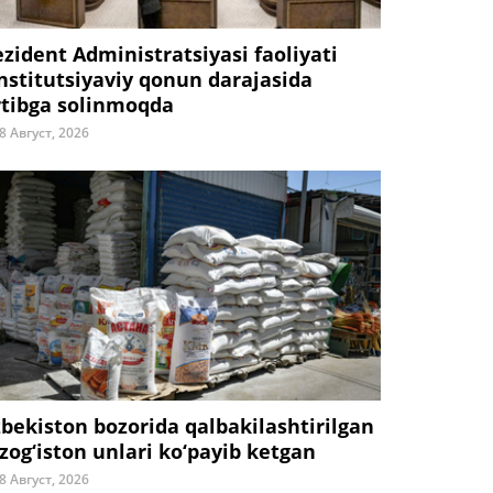
ezident Administratsiyasi faoliyati
nstitutsiyaviy qonun darajasida
rtibga solinmoqda
8 Август, 2026
zbekiston bozorida qalbakilashtirilgan
zog‘iston unlari ko‘payib ketgan
8 Август, 2026