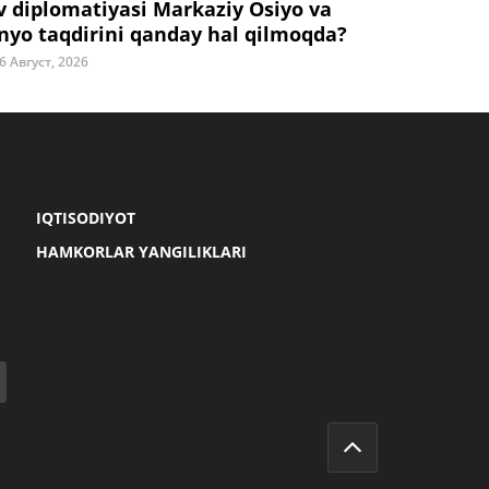
v diplomatiyasi Markaziy Osiyo va
nyo taqdirini qanday hal qilmoqda?
6 Август, 2026
IQTISODIYOT
HAMKORLAR YANGILIKLARI