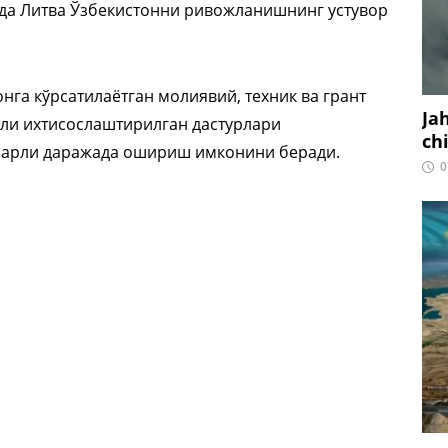
ада Литва Ўзбекистонни ривожланишнинг устувор
нга кўрсатилаётган молиявий, техник ва грант
Ja
ли ихтисослаштирилган дастурлари
ch
ларли даражада ошириш имконини беради.
0