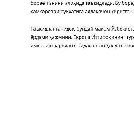
бораётганини алоҳида таъкидлади. Бу бор
ҳамкорлари рўйхатига аллақачон киритган.
Таъкидланганидек, бундай мақом Ўзбекисто
ёрдами ҳажмини, Европа Иттифоқининг тур
имкониятларидан фойдаланган ҳолда сези