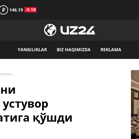
₽
-0.18
146.19
YANGILIKLAR
BIZ HAQIMIZDA
REKLAMA
Литва Ўзбекистонни ривожланишнинг устувор ҳамкорлари рўйхатига қўшди
нни
устувор
атига қўшди