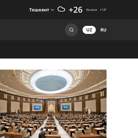
+26
Тошкент
Кечаси
+14
°
UZ
RU