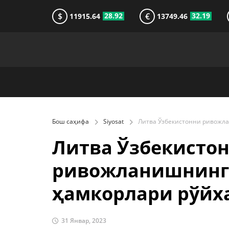
$
€
28.92
32.19
11915.64
13749.46
Бош саҳифа
Siyosat
Литва Ўзбекисто
ривожланишнинг 
ҳамкорлари рўйх
31 Январ, 2023