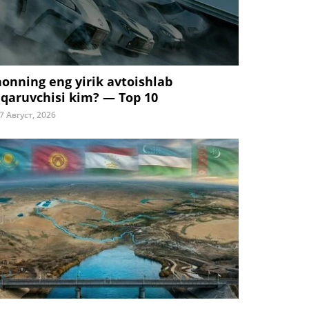
honning eng yirik avtoishlab
iqaruvchisi kim? — Top 10
7 Август, 2026