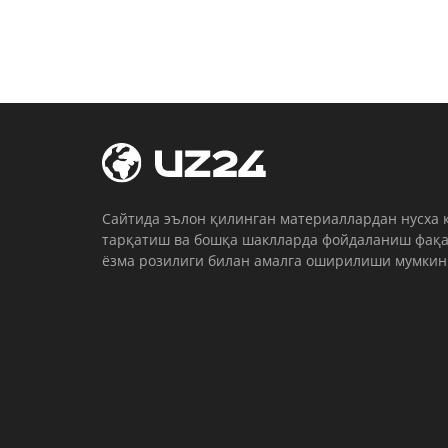
Cайтида эълон қилинган материаллардан нусха 
тарқатиш ва бошқа шаклларда фойдаланиш фақа
ёзма розилиги билан амалга оширилиши мумкин