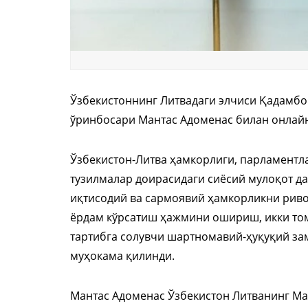
Ўзбекистоннинг Литвадаги элчиси Қадамбо
ўринбосари Мантас Адоменас билан онлайн 
Ўзбекистон-Литва ҳамкорлиги, парламентл
тузилмалар доирасидаги сиёсий мулоқот д
иқтисодий ва сармоявий ҳамкорликни риво
ёрдам кўрсатиш ҳажмини ошириш, икки то
тартибга солувчи шартномавий-ҳуқуқий за
муҳокама қилинди.
Мантас Адоменас Ўзбекистон Литванинг Ма