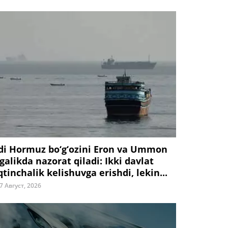
di Hormuz bo‘g‘ozini Eron va Ummon
galikda nazorat qiladi: Ikki davlat
tinchalik kelishuvga erishdi, lekin...
7 Август, 2026