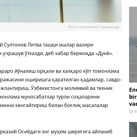
Фото: ижтимоий тармоқлар
й Султонов Литва ташқи ишлар вазири
учрашув ўтказди, деб хабар бермоқда «Дунё».
араро йўналиш орқали ва халқаро кўп томонлама
аражасини оширишга қаратилган қадамлар, савдо-
жлантириш, Ўзбекистонга молиявий ва техник
En
bir
монлама муносабатлар турли соҳаларини
vaq
минни кенгайтириш билан боғлиқ масалалар
0
рказий Осиёдаги энг муҳим шеригига айланиб