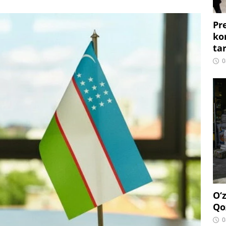
Pr
ko
ta
0
O‘
Qo
0